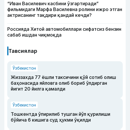
“Иван Василевич касбини ўзгартиради”
фильмидаги Марфа Василевна ролини ижро этган
актрисанинг тақдири қандай кечди?
Россияда Хитой автомобиллари сифатсиз бензин
сабаб ишдан чиқмоқда
Тавсиялар
Ўзбекистон
Жиззахда 77 ёшли таксичини қўй сотиб олиш
баҳонасида яйловга олиб бориб ўлдирган
йигит 20 йилга қамалди
Ўзбекистон
Тошкентда ўпирилиб тушган йўл қурилиши
бўйича 6 кишига суд ҳукми ўқилди