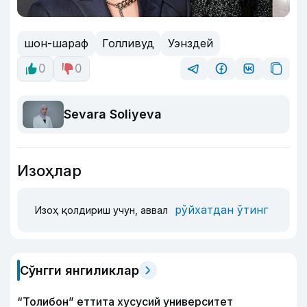
шон-шараф
Голливуд
Уэнздей
0
0
Sevara Soliyeva
Изоҳлар
рўйхатдан ўтинг
Изоҳ қолдириш учун, аввал
Сўнгги янгиликлар
“Толибон” еттита хусусий университет