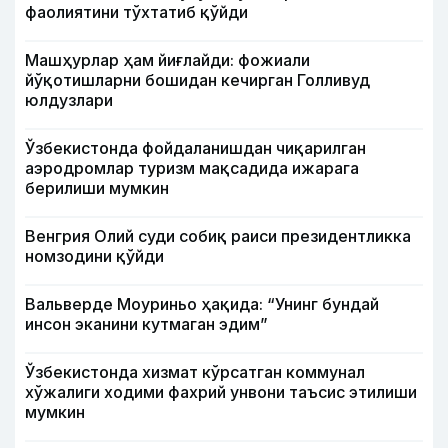
фаолиятини тўхтатиб қўйди
Машҳурлар ҳам йиғлайди: фожиали
йўқотишларни бошидан кечирган Голливуд
юлдузлари
Ўзбекистонда фойдаланишдан чиқарилган
аэродромлар туризм мақсадида ижарага
берилиши мумкин
Венгрия Олий суди собиқ раиси президентликка
номзодини қўйди
Вальверде Моуриньо ҳақида: “Унинг бундай
инсон эканини кутмаган эдим”
Ўзбекистонда хизмат кўрсатган коммунал
хўжалиги ходими фахрий унвони таъсис этилиши
мумкин