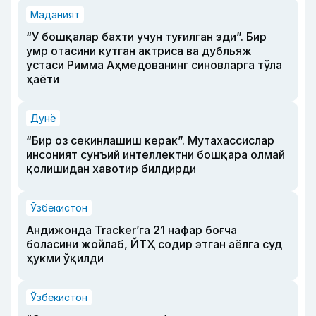
Маданият
“У бошқалар бахти учун туғилган эди”. Бир
умр отасини кутган актриса ва дубльяж
устаси Римма Аҳмедованинг синовларга тўла
ҳаёти
Дунё
“Бир оз секинлашиш керак”. Мутахассислар
инсоният сунъий интеллектни бошқара олмай
қолишидан хавотир билдирди
Ўзбекистон
Андижонда Tracker’га 21 нафар боғча
боласини жойлаб, ЙТҲ содир этган аёлга суд
ҳукми ўқилди
Ўзбекистон