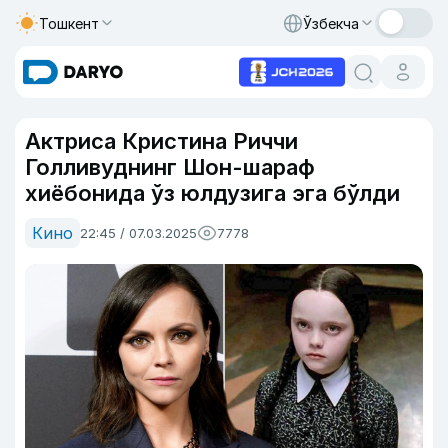
Тошкент
Ўзбекча
Актриса Кристина Риччи
Голливуднинг Шон-шараф
хиёбонида ўз юлдузига эга бўлди
Кино
22:45 / 07.03.2025
7778