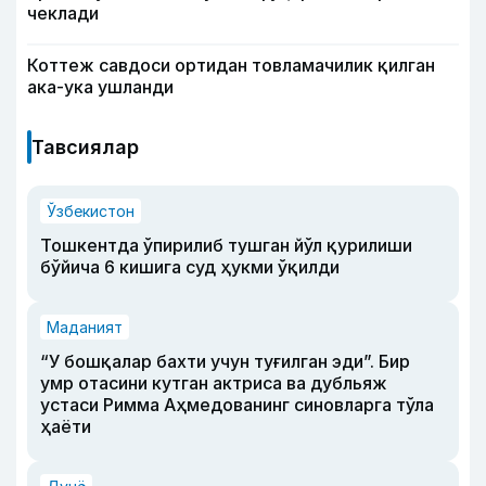
чеклади
Коттеж савдоси ортидан товламачилик қилган
ака-ука ушланди
Тавсиялар
Ўзбекистон
Тошкентда ўпирилиб тушган йўл қурилиши
бўйича 6 кишига суд ҳукми ўқилди
Маданият
“У бошқалар бахти учун туғилган эди”. Бир
умр отасини кутган актриса ва дубльяж
устаси Римма Аҳмедованинг синовларга тўла
ҳаёти