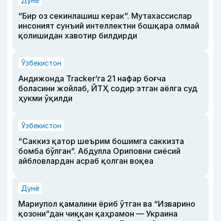
Дунё
“Бир оз секинлашиш керак”. Мутахассислар
инсоният сунъий интеллектни бошқара олмай
қолишидан хавотир билдирди
Ўзбекистон
Андижонда Tracker’га 21 нафар боғча
боласини жойлаб, ЙТҲ содир этган аёлга суд
ҳукми ўқилди
Ўзбекистон
“Саккиз қатор шеърим бошимга саккизта
бомба бўлган”. Абдулла Ориповни сиёсий
айбловлардан асраб қолган воқеа
Дунё
Мариупол қамалини ёриб ўтган ва “Изварино
қозони”дан чиққан қаҳрамон — Украина