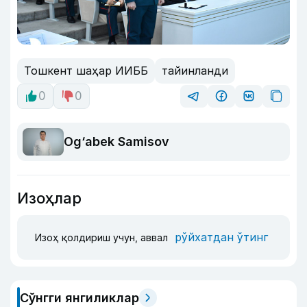
Тошкент шаҳар ИИББ
тайинланди
0
0
Og‘abek Samisov
Изоҳлар
рўйхатдан ўтинг
Изоҳ қолдириш учун, аввал
Сўнгги янгиликлар