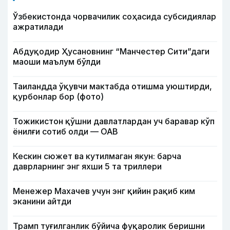
Ўзбекистонда чорвачилик соҳасида субсидиялар
ажратилади
Абдуқодир Ҳусановнинг “Манчестер Сити”даги
маоши маълум бўлди
Таиландда ўқувчи мактабда отишма уюштирди,
қурбонлар бор (фото)
Тожикистон қўшни давлатлардан уч баравар кўп
ёнилғи сотиб олди — ОАВ
Кескин сюжет ва кутилмаган якун: барча
даврларнинг энг яхши 5 та триллери
Менежер Махачев учун энг қийин рақиб ким
эканини айтди
Трамп туғилганлик бўйича фуқаролик беришни