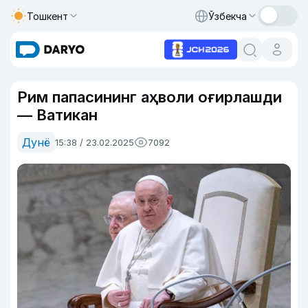
Тошкент
Ўзбекча
Рим папасининг аҳволи оғирлашди
— Ватикан
Дунё
15:38 / 23.02.2025
7092