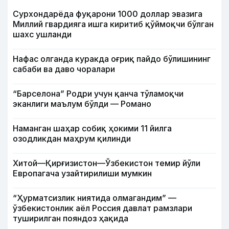
Сурхондарёда фуқарони 1000 доллар эвазига
Миллий гвардияга ишга киритиб қўймоқчи бўлган
шахс ушланди
Нафас олганда куракда оғриқ пайдо бўлишининг
сабаби ва даво чоралари
“Барселона” Родри учун қанча тўламоқчи
эканлиги маълум бўлди — Романо
Наманган шаҳар собиқ ҳокими 11 йилга
озодликдан маҳрум қилинди
Хитой—Қирғизистон—Ўзбекистон темир йўли
Европагача узайтирилиши мумкин
“Ҳурматсизлик ниятида олмагандим” —
ўзбекистонлик аёл Россия давлат рамзлари
туширилган пояндоз ҳақида