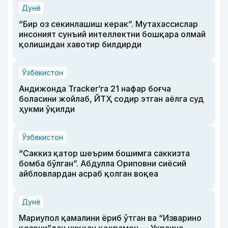
Дунё
“Бир оз секинлашиш керак”. Мутахассислар
инсоният сунъий интеллектни бошқара олмай
қолишидан хавотир билдирди
Ўзбекистон
Андижонда Tracker’га 21 нафар боғча
боласини жойлаб, ЙТҲ содир этган аёлга суд
ҳукми ўқилди
Ўзбекистон
“Саккиз қатор шеърим бошимга саккизта
бомба бўлган”. Абдулла Ориповни сиёсий
айбловлардан асраб қолган воқеа
Дунё
Мариупол қамалини ёриб ўтган ва “Изварино
қозони”дан чиққан қаҳрамон — Украина