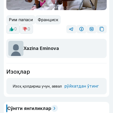
Рим папаси
Франциск
0
0
Xazina Eminova
Изоҳлар
рўйхатдан ўтинг
Изоҳ қолдириш учун, аввал
Сўнгги янгиликлар