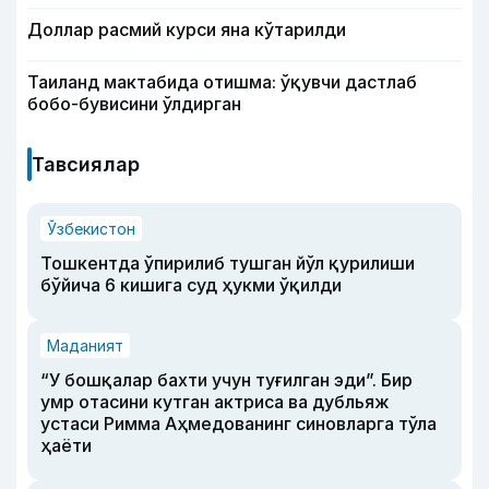
Доллар расмий курси яна кўтарилди
Таиланд мактабида отишма: ўқувчи дастлаб
бобо-бувисини ўлдирган
Тавсиялар
Ўзбекистон
Тошкентда ўпирилиб тушган йўл қурилиши
бўйича 6 кишига суд ҳукми ўқилди
Маданият
“У бошқалар бахти учун туғилган эди”. Бир
умр отасини кутган актриса ва дубльяж
устаси Римма Аҳмедованинг синовларга тўла
ҳаёти