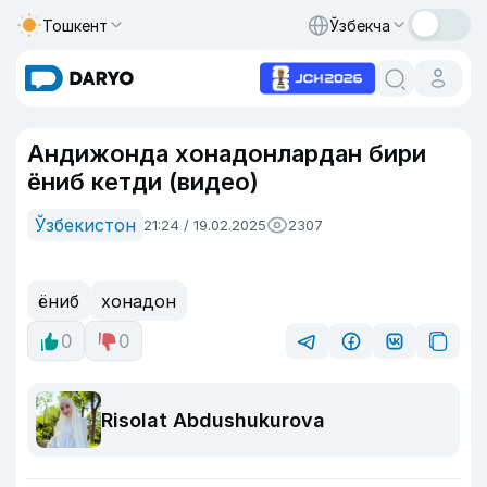
Тошкент
Ўзбекча
Андижонда хонадонлардан бири
ёниб кетди (видео)
Ўзбекистон
21:24 / 19.02.2025
2307
ёниб
хонадон
0
0
Risolat Abdushukurova