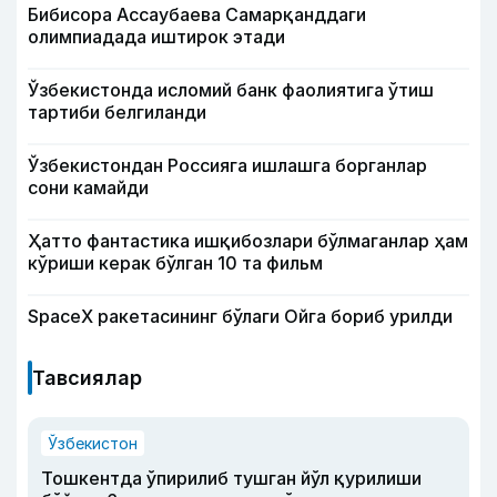
Бибисора Ассаубаева Самарқанддаги
олимпиадада иштирок этади
Ўзбекистонда исломий банк фаолиятига ўтиш
тартиби белгиланди
Ўзбекистондан Россияга ишлашга борганлар
сони камайди
Ҳатто фантастика ишқибозлари бўлмаганлар ҳам
кўриши керак бўлган 10 та фильм
SpaceX ракетасининг бўлаги Ойга бориб урилди
Тавсиялар
Ўзбекистон
Тошкентда ўпирилиб тушган йўл қурилиши