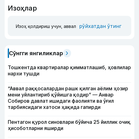
Изоҳлар
рўйхатдан ўтинг
Изоҳ қолдириш учун, аввал
Сўнгги янгиликлар
Тошкентда квартиралар қимматлашиб, ҳовлилар
нархи тушди
“Аввал раққосалардан рашк қилган аёлим ҳозир
мени уйлантириб қўйишга қодир” — Анвар
Собиров давлат ишидаги фаолияти ва ўғил
тарбиясидаги хатоси ҳақида гапирди
Пентагон қурол синовлари бўйича 25 йиллик очиқ
ҳисоботларни яширди