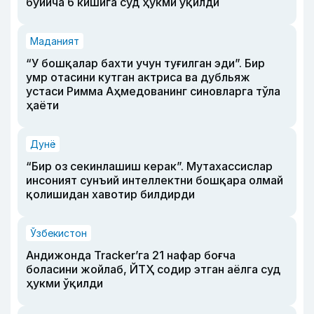
бўйича 6 кишига суд ҳукми ўқилди
Маданият
“У бошқалар бахти учун туғилган эди”. Бир
умр отасини кутган актриса ва дубльяж
устаси Римма Аҳмедованинг синовларга тўла
ҳаёти
Дунё
“Бир оз секинлашиш керак”. Мутахассислар
инсоният сунъий интеллектни бошқара олмай
қолишидан хавотир билдирди
Ўзбекистон
Андижонда Tracker’га 21 нафар боғча
боласини жойлаб, ЙТҲ содир этган аёлга суд
ҳукми ўқилди