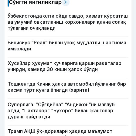
Сўнгги янгиликлар
Ўзбекистонда олти ойда савдо, хизмат кўрсатиш
ва умумий овқатланиш корхоналари қанча солиқ
тўлагани очиқланди
Винисиус “Реал” билан узоқ муддатли шартнома
имзолади
Ҳусийлар ҳукумат кучларига қарши ракеталар
учирди, камида 30 киши ҳалок бўлди
Тошкентда Кичик ҳалқа автомобил йўлининг бир
қисми тўрт кунга ёпилди (харита)
Суперлига. “Сўғдиёна” “Андижон”ни мағлуб
этди, “Пахтакор” “Бухоро” билан жанговар
дуранг қайд этди
Трамп АҚШ ўқ-дорилари ҳақида маълумот