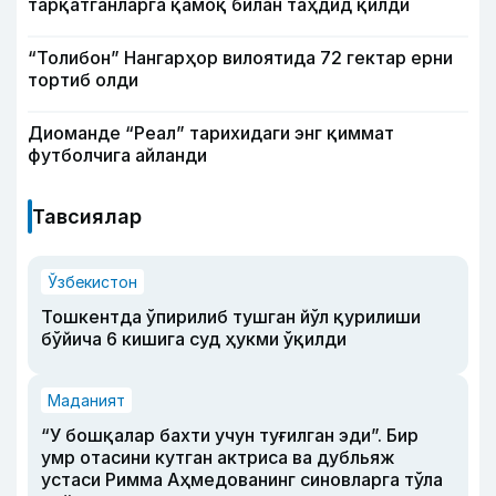
тарқатганларга қамоқ билан таҳдид қилди
“Толибон” Нангарҳор вилоятида 72 гектар ерни
тортиб олди
Диоманде “Реал” тарихидаги энг қиммат
футболчига айланди
Тавсиялар
Ўзбекистон
Тошкентда ўпирилиб тушган йўл қурилиши
бўйича 6 кишига суд ҳукми ўқилди
Маданият
“У бошқалар бахти учун туғилган эди”. Бир
умр отасини кутган актриса ва дубльяж
устаси Римма Аҳмедованинг синовларга тўла