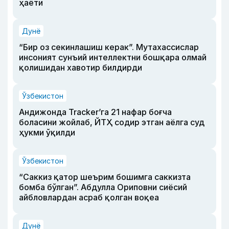
ҳаёти
Дунё
“Бир оз секинлашиш керак”. Мутахассислар
инсоният сунъий интеллектни бошқара олмай
қолишидан хавотир билдирди
Ўзбекистон
Андижонда Tracker’га 21 нафар боғча
боласини жойлаб, ЙТҲ содир этган аёлга суд
ҳукми ўқилди
Ўзбекистон
“Саккиз қатор шеърим бошимга саккизта
бомба бўлган”. Абдулла Ориповни сиёсий
айбловлардан асраб қолган воқеа
Дунё