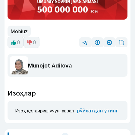
Mobiuz
0
0
Munojot Adilova
Изоҳлар
рўйхатдан ўтинг
Изоҳ қолдириш учун, аввал