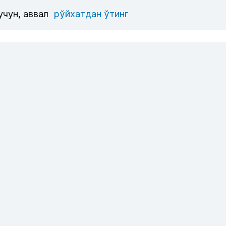
учун, аввал
рўйхатдан ўтинг