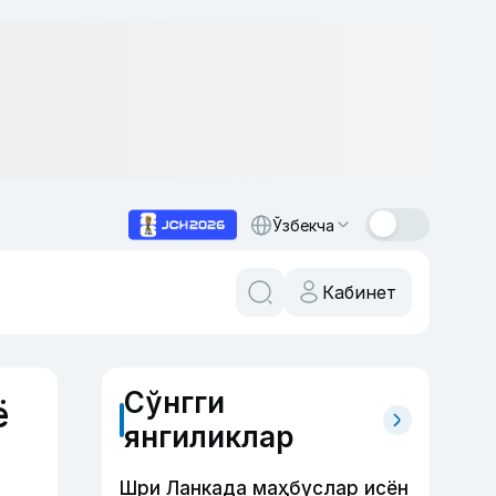
Ўзбекча
Кабинет
Сўнгги
ё
янгиликлар
Шри Ланкада маҳбуслар исён