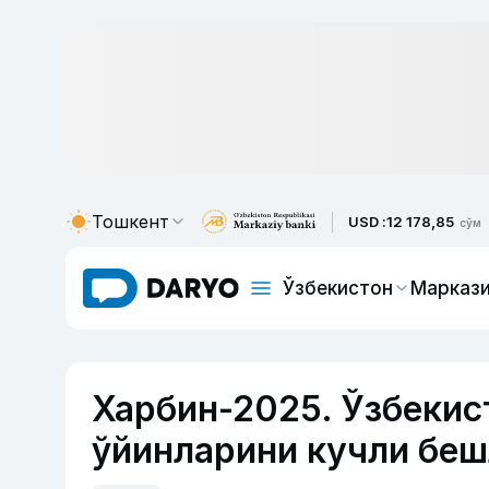
Тошкент
USD :
12 178,85
сўм
Ўзбекистон
Маркази
Харбин-2025. Ўзбекис
ўйинларини кучли беш