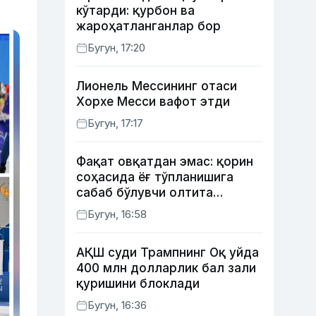
кўтарди: қурбон ва
жароҳатланганлар бор
Бугун, 17:20
Лионель Мессининг отаси
Хорхе Месси вафот этди
Бугун, 17:17
Фақат овқатдан эмас: қорин
соҳасида ёғ тўпланишига
сабаб бўлувчи олтита
зарарли одат
Бугун, 16:58
АҚШ суди Трампнинг Оқ уйда
400 млн долларлик бал зали
қуришини блоклади
Бугун, 16:36