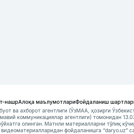
т-нашр
Алоқа маълумотлари
Фойдаланиш шартлар
буот ва ахборот агентлиги (ЎзМАА, ҳозирги Ўзбеки
мавий коммуникациялар агентлиги) томонидан 13.0
ўйхатга олинган. Матнли материалларни тўлиқ кўчи
и видеоматериалларидан фойдаланишга “daryo.uz” с