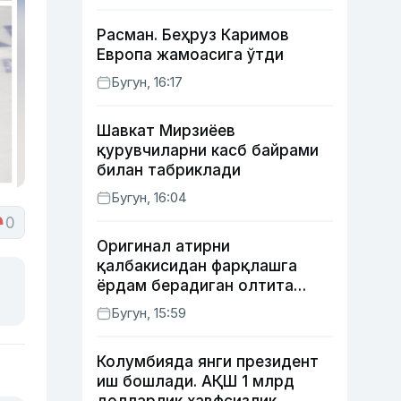
Расман. Беҳруз Каримов
Европа жамоасига ўтди
Бугун, 16:17
Шавкат Мирзиёев
қурувчиларни касб байрами
билан табриклади
Бугун, 16:04
0
Оригинал атирни
қалбакисидан фарқлашга
ёрдам берадиган олтита
лайфҳак
Бугун, 15:59
Колумбияда янги президент
иш бошлади. АҚШ 1 млрд