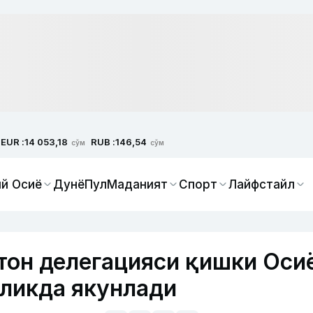
EUR :
RUB :
14 053,18
146,54
сўм
сўм
й Осиё
Дунё
Пул
Маданият
Спорт
Лайфстайл
тон делегацияси қишки Оси
ликда якунлади