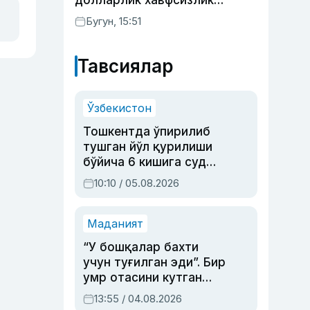
долларлик хавфсизлик
ёрдами бермоқчи
Бугун, 15:51
Тавсиялар
Ўзбекистон
Тошкентда ўпирилиб
тушган йўл қурилиши
бўйича 6 кишига суд
ҳукми ўқилди
10:10 / 05.08.2026
Маданият
“У бошқалар бахти
учун туғилган эди”. Бир
умр отасини кутган
актриса ва дубльяж
13:55 / 04.08.2026
устаси Римма