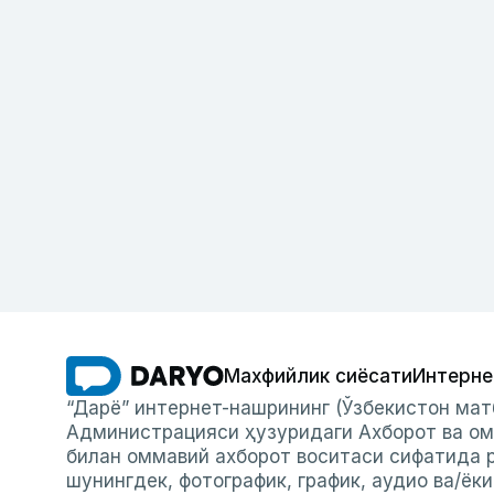
Махфийлик сиёсати
Интерне
“Дарё” интернет-нашрининг (Ўзбекистон мат
Администрацияси ҳузуридаги Ахборот ва ом
билан оммавий ахборот воситаси сифатида р
шунингдек, фотографик, график, аудио ва/ёк