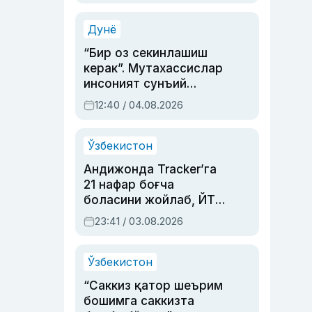
Аҳмедованинг
синовларга тўла ҳаёти
Дунё
“Бир оз секинлашиш
керак”. Мутахассислар
инсоният сунъий
интеллектни бошқара
12:40 / 04.08.2026
олмай қолишидан
хавотир билдирди
Ўзбекистон
Андижонда Tracker’га
21 нафар боғча
боласини жойлаб, ЙТҲ
содир этган аёлга суд
23:41 / 03.08.2026
ҳукми ўқилди
Ўзбекистон
“Саккиз қатор шеърим
бошимга саккизта