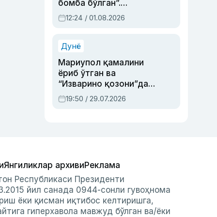
бомба бўлган”.
Абдулла Ориповни
12:24 / 01.08.2026
сиёсий айбловлардан
асраб қолган воқеа
Дунё
Мариупол қамалини
ёриб ўтган ва
“Изварино қозони”дан
чиққан қаҳрамон —
19:50 / 29.07.2026
Украина армияси бош
қўмондони Драпатий
ҳақида
и
Янгиликлар архиви
Реклама
стон Республикаси Президенти
3.2015 йил санада 0944-сонли гувоҳнома
риш ёки қисман иқтибос келтиришга,
айтига гиперхавола мавжуд бўлган ва/ёки