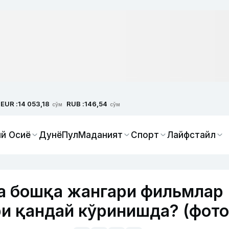
EUR :
RUB :
14 053,18
146,54
сўм
сўм
й Осиё
Дунё
Пул
Маданият
Спорт
Лайфстайл
ва бошқа жангари фильмлар
и қандай кўринишда? (фото