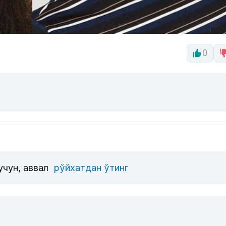
0
учун, аввал
рўйхатдан ўтинг