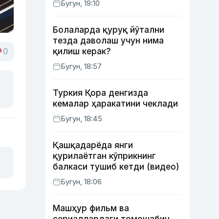
Бугун, 19:10
ишлаб чиқишни маъқуллади
Болаларда қуруқ йўтални
тезда даволаш учун нима
0
қилиш керак?
Бугун, 18:57
Туркия Қора денгизда
кемалар ҳаракатини чеклади
Бугун, 18:45
Қашқадарёда янги
қурилаётган кўприкнинг
балкаси тушиб кетди (видео)
Бугун, 18:06
Машҳур фильм ва