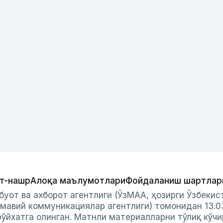
т-нашр
Алоқа маълумотлари
Фойдаланиш шартлар
буот ва ахборот агентлиги (ЎзМАА, ҳозирги Ўзбеки
мавий коммуникациялар агентлиги) томонидан 13.0
ўйхатга олинган. Матнли материалларни тўлиқ кўчи