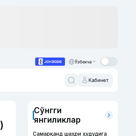
Ўзбекча
Кабинет
Сўнгги
янгиликлар
)
Самарқанд шаҳри ҳудудига