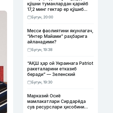
қўшни туманлардан қарийб
17,2 минг гектар ер қўшиб
берилади
Бугун, 20:00
Месси фаолиятини якунлагач,
“Интер Майами” раҳбарига
айланадими?
Бугун, 19:38
“АҚШ ҳар ой Украинага Patriot
ракеталарини етказиб
беради” — Зеленский
Бугун, 19:30
Марказий Осиё
мамлакатлари Сирдарёда
сув ресурслари ҳисобини
автоматлаштириш режасини