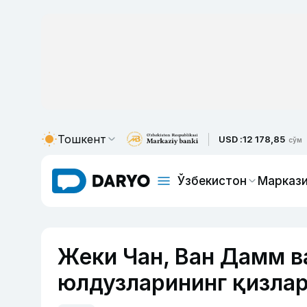
Тошкент
USD :
12 178,85
сўм
Ўзбекистон
Маркази
Жеки Чан, Ван Дамм 
юлдузларининг қизлар