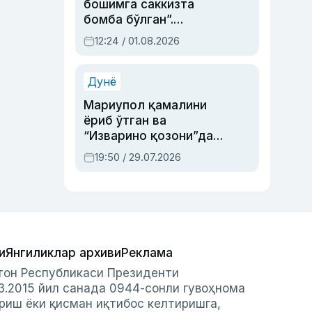
бошимга саккизта
бомба бўлган”.
Абдулла Ориповни
12:24 / 01.08.2026
сиёсий айбловлардан
асраб қолган воқеа
Дунё
Мариупол қамалини
ёриб ўтган ва
“Изварино қозони”дан
чиққан қаҳрамон —
19:50 / 29.07.2026
Украина армияси бош
қўмондони Драпатий
ҳақида
и
Янгиликлар архиви
Реклама
стон Республикаси Президенти
3.2015 йил санада 0944-сонли гувоҳнома
риш ёки қисман иқтибос келтиришга,