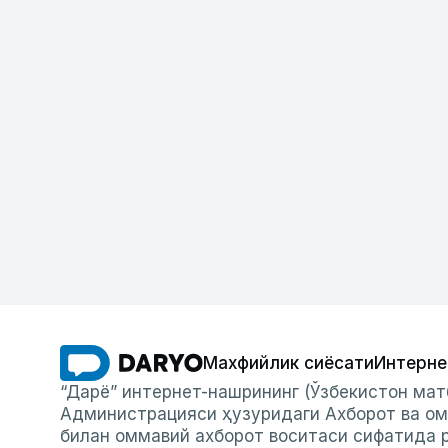
Махфийлик сиёсати
Интерне
“Дарё” интернет-нашрининг (Ўзбекистон мат
Администрацияси ҳузуридаги Ахборот ва ом
билан оммавий ахборот воситаси сифатида р