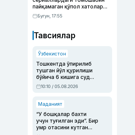
сериаллардаги томошабин
пайқамаган қўпол хатолар
(фото)
Бугун, 17:55
Тавсиялар
Ўзбекистон
Тошкентда ўпирилиб
тушган йўл қурилиши
бўйича 6 кишига суд
ҳукми ўқилди
10:10 / 05.08.2026
Маданият
“У бошқалар бахти
учун туғилган эди”. Бир
умр отасини кутган
актриса ва дубльяж