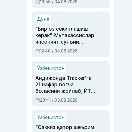
13:55 / 04.08.2026
устаси Римма
Аҳмедованинг
синовларга тўла ҳаёти
Дунё
“Бир оз секинлашиш
керак”. Мутахассислар
инсоният сунъий
интеллектни бошқара
12:40 / 04.08.2026
олмай қолишидан
хавотир билдирди
Ўзбекистон
Андижонда Tracker’га
21 нафар боғча
боласини жойлаб, ЙТҲ
содир этган аёлга суд
23:41 / 03.08.2026
ҳукми ўқилди
Ўзбекистон
“Саккиз қатор шеърим