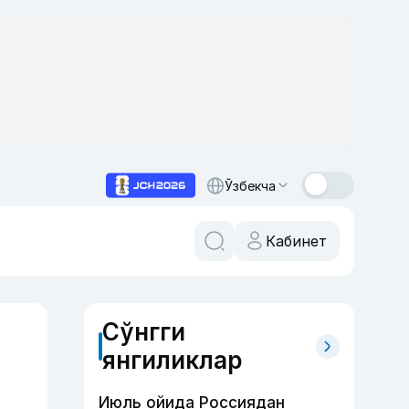
Ўзбекча
Кабинет
Сўнгги
янгиликлар
Июль ойида Россиядан