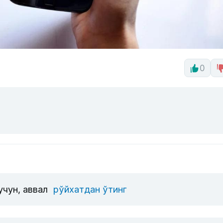
0
учун, аввал
рўйхатдан ўтинг