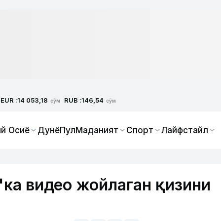
EUR :
RUB :
14 053,18
146,54
сўм
сўм
й Осиё
Дунё
Пул
Маданият
Спорт
Лайфстайл
'ка видео жойлаган қизини