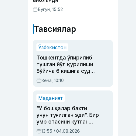
айбланди
Бугун, 15:52
Тавсиялар
Ўзбекистон
Тошкентда ўпирилиб
тушган йўл қурилиши
бўйича 6 кишига суд
ҳукми ўқилди
Кеча, 10:10
Маданият
“У бошқалар бахти
учун туғилган эди”. Бир
умр отасини кутган
актриса ва дубльяж
13:55 / 04.08.2026
устаси Римма