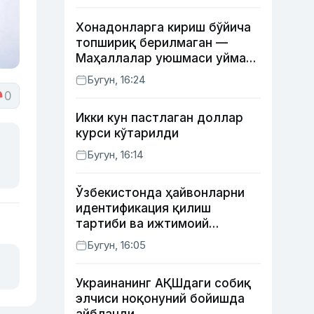
Хонадонларга кириш бўйича
топшириқ берилмаган —
Маҳаллалар уюшмаси уйма-
уй юрган масъуллар ҳақида
Бугун, 16:24
0
Икки кун пастлаган доллар
курси кўтарилди
Бугун, 16:14
Ўзбекистонда ҳайвонларни
идентификация қилиш
тартиби ва ижтимоий
тармоқлардаги фейк
Бугун, 16:05
хабарларга изоҳ берилди
Украинанинг АҚШдаги собиқ
элчиси ноқонуний бойишда