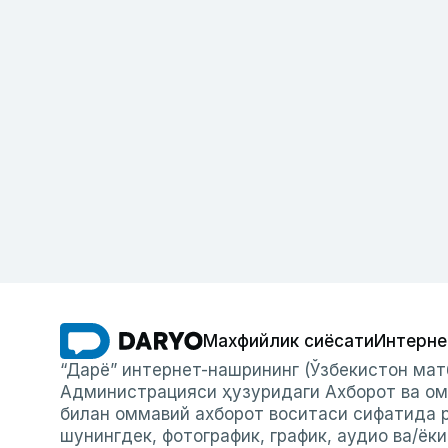
Махфийлик сиёсати
Интерне
“Дарё” интернет-нашрининг (Ўзбекистон мат
Администрацияси ҳузуридаги Ахборот ва ом
билан оммавий ахборот воситаси сифатида р
шунингдек, фотографик, график, аудио ва/ёк