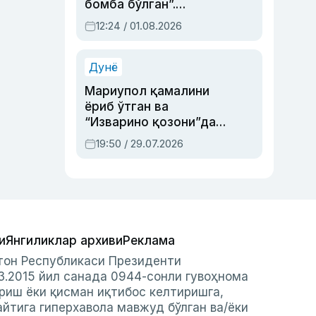
бомба бўлган”.
Абдулла Ориповни
12:24 / 01.08.2026
сиёсий айбловлардан
асраб қолган воқеа
Дунё
Мариупол қамалини
ёриб ўтган ва
“Изварино қозони”дан
чиққан қаҳрамон —
19:50 / 29.07.2026
Украина армияси бош
қўмондони Драпатий
ҳақида
и
Янгиликлар архиви
Реклама
стон Республикаси Президенти
3.2015 йил санада 0944-сонли гувоҳнома
риш ёки қисман иқтибос келтиришга,
айтига гиперхавола мавжуд бўлган ва/ёки