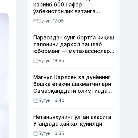
қарийб 600 нафар
ўзбекистонлик ватанга
қайтарилди
Бугун, 17:05
Парвоздан сўнг бортга чиқиш
талонини дарҳол ташлаб
юборманг — мутахассислар
бунинг сабабини тушунтирди
Бугун, 16:55
Магнус Карлсен ва дунёнинг
бошқа етакчи шахматчилари
Самарқанддаги олимпиадани
ўтказиб юборади
Бугун, 16:40
Нетаньяхунинг ўлган акасига
Угандада ҳайкал қўйилди
Бугун, 16:35