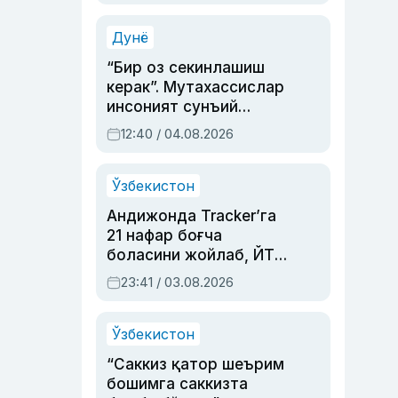
Аҳмедованинг
синовларга тўла ҳаёти
Дунё
“Бир оз секинлашиш
керак”. Мутахассислар
инсоният сунъий
интеллектни бошқара
12:40 / 04.08.2026
олмай қолишидан
хавотир билдирди
Ўзбекистон
Андижонда Tracker’га
21 нафар боғча
боласини жойлаб, ЙТҲ
содир этган аёлга суд
23:41 / 03.08.2026
ҳукми ўқилди
Ўзбекистон
“Саккиз қатор шеърим
бошимга саккизта