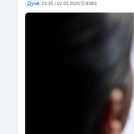
Дунё
23:35 / 02.02.2025
8383