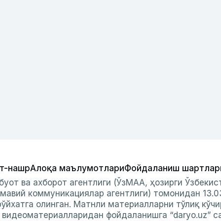
т-нашр
Алоқа маълумотлари
Фойдаланиш шартлар
буот ва ахборот агентлиги (ЎзМАА, ҳозирги Ўзбеки
мавий коммуникациялар агентлиги) томонидан 13.0
ўйхатга олинган. Матнли материалларни тўлиқ кўчи
и видеоматериалларидан фойдаланишга “daryo.uz” с