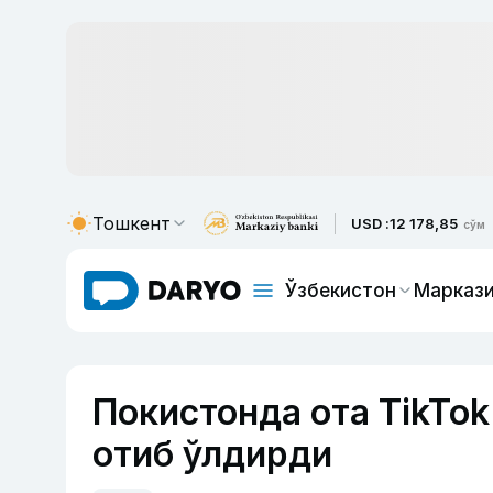
Тошкент
USD :
12 178,85
сўм
Ўзбекистон
Маркази
Покистонда ота TikTok
отиб ўлдирди