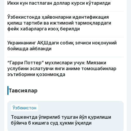
Икки кун пастлаган доллар курси кўтарилди
Ўзбекистонда ҳайвонларни идентификация
қилиш тартиби ва ижтимоий тармоқлардаги
фейк хабарларга изоҳ берилди
Украинанинг АҚШдаги собиқ элчиси ноқонуний
бойишда айбланди
“Гарри Поттер” мухлислари учун: Миязаки
услубини эслатувчи янги аниме томошабинлар
эътиборини қозонмоқда
Тавсиялар
Ўзбекистон
Тошкентда ўпирилиб тушган йўл қурилиши
бўйича 6 кишига суд ҳукми ўқилди