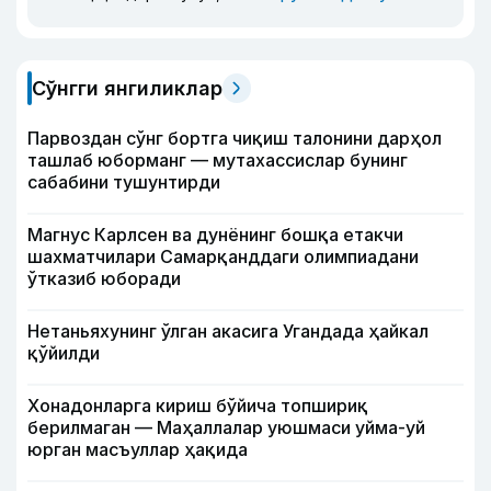
Сўнгги янгиликлар
Парвоздан сўнг бортга чиқиш талонини дарҳол
ташлаб юборманг — мутахассислар бунинг
сабабини тушунтирди
Магнус Карлсен ва дунёнинг бошқа етакчи
шахматчилари Самарқанддаги олимпиадани
ўтказиб юборади
Нетаньяхунинг ўлган акасига Угандада ҳайкал
қўйилди
Хонадонларга кириш бўйича топшириқ
берилмаган — Маҳаллалар уюшмаси уйма-уй
юрган масъуллар ҳақида