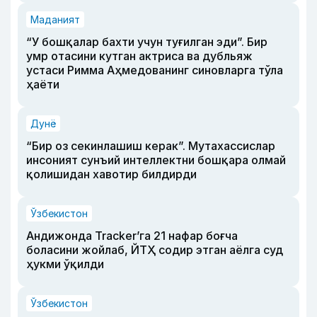
Маданият
“У бошқалар бахти учун туғилган эди”. Бир
умр отасини кутган актриса ва дубльяж
устаси Римма Аҳмедованинг синовларга тўла
ҳаёти
Дунё
“Бир оз секинлашиш керак”. Мутахассислар
инсоният сунъий интеллектни бошқара олмай
қолишидан хавотир билдирди
Ўзбекистон
Андижонда Tracker’га 21 нафар боғча
боласини жойлаб, ЙТҲ содир этган аёлга суд
ҳукми ўқилди
Ўзбекистон