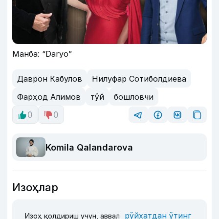
Манба: “Daryo”
Даврон Кабулов
Нилуфар Сотиболдиева
Фарҳод Алимов
тўй
бошловчи
0
0
Komila Qalandarova
Изоҳлар
рўйхатдан ўтинг
Изоҳ қолдириш учун, аввал