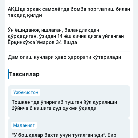
АҚШда эркак самолётда бомба портлатиш билан
таҳдид қилди
Ўн ёшиданоқ ишлаган, баландликдан
қўрқадиган, ўзидан 14 ёш кичик қизга уйланган
Ёрқинхўжа Умаров 34 ёшда
Дам олиш кунлари ҳаво ҳарорати кўтарилади
Тавсиялар
Ўзбекистон
Тошкентда ўпирилиб тушган йўл қурилиши
бўйича 6 кишига суд ҳукми ўқилди
Маданият
“У бошқалар бахти учун туғилган эди”. Бир