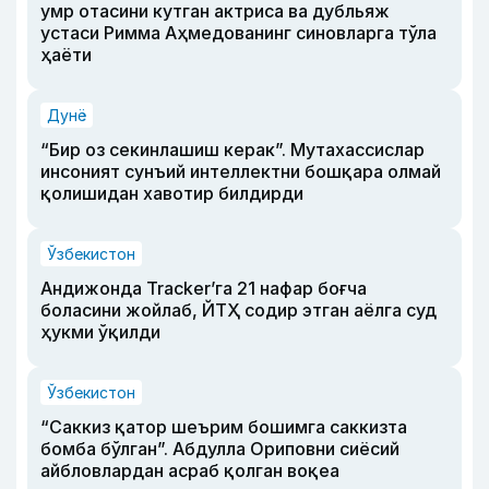
умр отасини кутган актриса ва дубльяж
устаси Римма Аҳмедованинг синовларга тўла
ҳаёти
Дунё
“Бир оз секинлашиш керак”. Мутахассислар
инсоният сунъий интеллектни бошқара олмай
қолишидан хавотир билдирди
Ўзбекистон
Андижонда Tracker’га 21 нафар боғча
боласини жойлаб, ЙТҲ содир этган аёлга суд
ҳукми ўқилди
Ўзбекистон
“Саккиз қатор шеърим бошимга саккизта
бомба бўлган”. Абдулла Ориповни сиёсий
айбловлардан асраб қолган воқеа