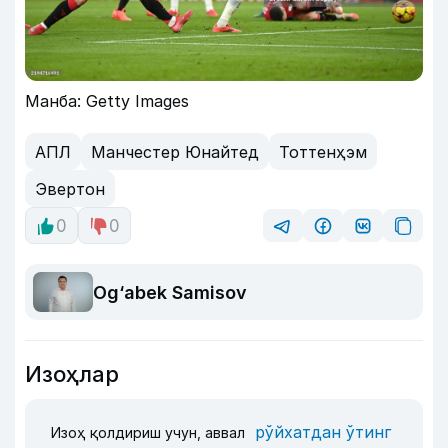
Манба: Getty Images
АПЛ
Манчестер Юнайтед
Тоттенҳэм
Эвертон
0
0
Og‘abek Samisov
Изоҳлар
рўйхатдан ўтинг
Изоҳ қолдириш учун, аввал