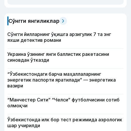
Сўнгги янгиликлар
Сўнгги йилларнинг ўқишга арзигулик 7 та энг
яхши детектив романи
Украина ўзининг янги баллистик ракетасини
синовдан ўтказди
“Ўзбекистондаги барча маҳаллаларнинг
энергетик паспорти яратилади” — энергетика
вазири
“Манчестер Сити” “Челси” футболчисини сотиб
олмоқчи
Ўзбекистонда илк бор тест режимида аэрологик
шар учирилди