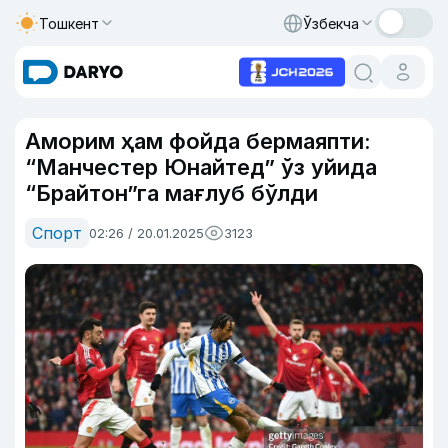
Тошкент
Ўзбекча
Аморим ҳам фойда бермаяпти:
“Манчестер Юнайтед” ўз уйида
“Брайтон”га мағлуб бўлди
Спорт
02:26 / 20.01.2025
3123