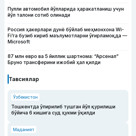
Пулли автомобил йўлларида ҳаракатланиш учун
йўл талони сотиб олинади
Россия ҳакерлари дунё бўйлаб меҳмонхона Wi-
Fi’га бузиб кириб маълумотларни ўғирламоқда —
Microsoft
87 млн евро ва 5 йиллик шартнома: “Арсенал”
Бруно трансферини ижобий ҳал қилди
Тавсиялар
Ўзбекистон
Тошкентда ўпирилиб тушган йўл қурилиши
бўйича 6 кишига суд ҳукми ўқилди
Маданият