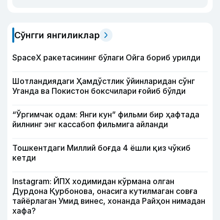
Сўнгги янгиликлар
SpaceX ракетасининг бўлаги Ойга бориб урилди
Шотландиядаги Ҳамдўстлик ўйинларидан сўнг
Уганда ва Покистон боксчилари ғойиб бўлди
“Ўргимчак одам: Янги кун” фильми бир ҳафтада
йилнинг энг кассабоп фильмига айланди
Тошкентдаги Миллий боғда 4 ёшли қиз чўкиб
кетди
Instagram: ЙПХ ходимидан кўрмана олган
Дурдона Қурбонова, онасига кутилмаган совға
тайёрлаган Умид винес, хонанда Райҳон нимадан
хафа?