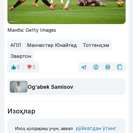
Манба: Getty Images
АПЛ
Манчестер Юнайтед
Тоттенҳэм
Эвертон
0
0
Og‘abek Samisov
Изоҳлар
рўйхатдан ўтинг
Изоҳ қолдириш учун, аввал