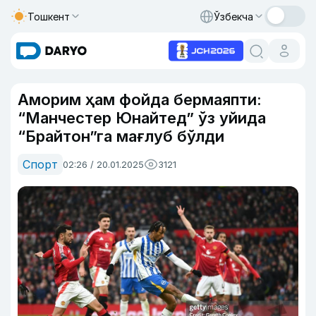
Тошкент
Ўзбекча
Аморим ҳам фойда бермаяпти:
“Манчестер Юнайтед” ўз уйида
“Брайтон”га мағлуб бўлди
Спорт
02:26 / 20.01.2025
3121