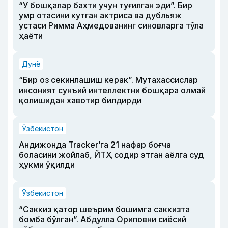
“У бошқалар бахти учун туғилган эди”. Бир
умр отасини кутган актриса ва дубльяж
устаси Римма Аҳмедованинг синовларга тўла
ҳаёти
Дунё
“Бир оз секинлашиш керак”. Мутахассислар
инсоният сунъий интеллектни бошқара олмай
қолишидан хавотир билдирди
Ўзбекистон
Андижонда Tracker’га 21 нафар боғча
боласини жойлаб, ЙТҲ содир этган аёлга суд
ҳукми ўқилди
Ўзбекистон
“Саккиз қатор шеърим бошимга саккизта
бомба бўлган”. Абдулла Ориповни сиёсий