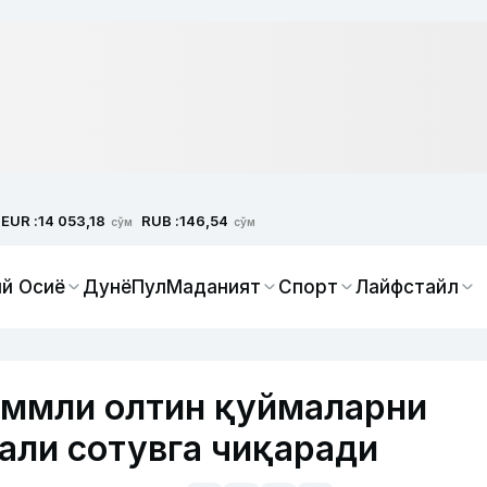
EUR :
RUB :
14 053,18
146,54
сўм
сўм
й Осиё
Дунё
Пул
Маданият
Спорт
Лайфстайл
аммли олтин қуймаларни
али сотувга чиқаради