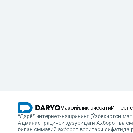
Махфийлик сиёсати
Интерне
“Дарё” интернет-нашрининг (Ўзбекистон мат
Администрацияси ҳузуридаги Ахборот ва ом
билан оммавий ахборот воситаси сифатида р