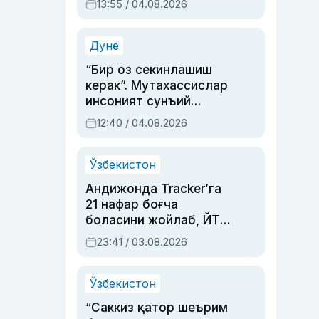
13:55 / 04.08.2026
устаси Римма
Аҳмедованинг
синовларга тўла ҳаёти
Дунё
“Бир оз секинлашиш
керак”. Мутахассислар
инсоният сунъий
интеллектни бошқара
12:40 / 04.08.2026
олмай қолишидан
хавотир билдирди
Ўзбекистон
Андижонда Tracker’га
21 нафар боғча
боласини жойлаб, ЙТҲ
содир этган аёлга суд
23:41 / 03.08.2026
ҳукми ўқилди
Ўзбекистон
“Саккиз қатор шеърим