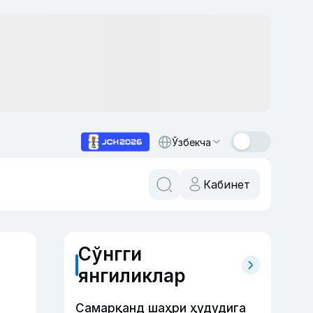
Ўзбекча
Кабинет
Сўнгги
янгиликлар
Самарқанд шаҳри ҳудудига