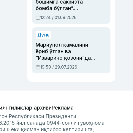
бошимга саккизта
бомба бўлган”.
Абдулла Ориповни
12:24 / 01.08.2026
сиёсий айбловлардан
асраб қолган воқеа
Дунё
Мариупол қамалини
ёриб ўтган ва
“Изварино қозони”дан
чиққан қаҳрамон —
19:50 / 29.07.2026
Украина армияси бош
қўмондони Драпатий
ҳақида
и
Янгиликлар архиви
Реклама
стон Республикаси Президенти
3.2015 йил санада 0944-сонли гувоҳнома
риш ёки қисман иқтибос келтиришга,