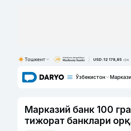
Тошкент
USD :
12 178,85
сўм
Ўзбекистон
Маркази
Марказий банк 100 гр
тижорат банклари орқ