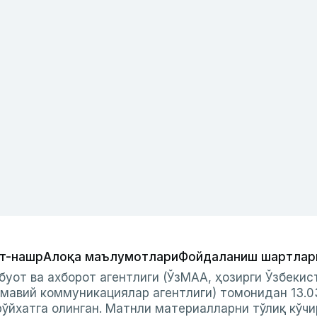
т-нашр
Алоқа маълумотлари
Фойдаланиш шартлар
буот ва ахборот агентлиги (ЎзМАА, ҳозирги Ўзбеки
мавий коммуникациялар агентлиги) томонидан 13.0
ўйхатга олинган. Матнли материалларни тўлиқ кўчи