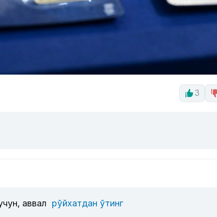
3
учун, аввал
рўйхатдан ўтинг