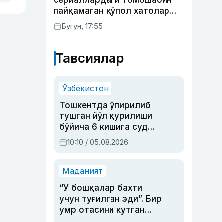
сериаллардаги томошабин
пайқамаган қўпол хатолар
(фото)
Бугун, 17:55
Тавсиялар
Ўзбекистон
Тошкентда ўпирилиб
тушган йўл қурилиши
бўйича 6 кишига суд
ҳукми ўқилди
10:10 / 05.08.2026
Маданият
“У бошқалар бахти
учун туғилган эди”. Бир
умр отасини кутган
актриса ва дубльяж