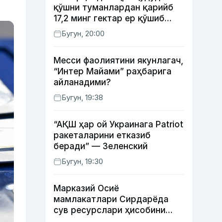
қўшни туманлардан қарийб
17,2 минг гектар ер қўшиб
берилади
Бугун, 20:00
Месси фаолиятини якунлагач,
“Интер Майами” раҳбарига
айланадими?
Бугун, 19:38
“АҚШ ҳар ой Украинага Patriot
ракеталарини етказиб
беради” — Зеленский
Бугун, 19:30
Марказий Осиё
мамлакатлари Сирдарёда
сув ресурслари ҳисобини
автоматлаштириш режасини