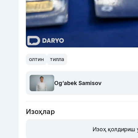
олтин
тилла
Og‘abek Samisov
Изоҳлар
Изоҳ қолдириш 