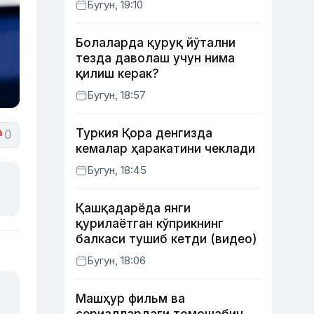
Бугун, 19:10
ишлаб чиқишни маъқуллади
Болаларда қуруқ йўтални
тезда даволаш учун нима
қилиш керак?
Бугун, 18:57
Туркия Қора денгизда
0
кемалар ҳаракатини чеклади
Бугун, 18:45
Қашқадарёда янги
қурилаётган кўприкнинг
балкаси тушиб кетди (видео)
Бугун, 18:06
Машҳур фильм ва