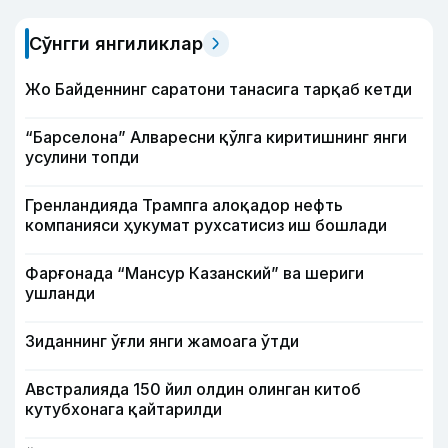
Сўнгги янгиликлар
Жо Байденнинг саратони танасига тарқаб кетди
“Барселона” Алваресни қўлга киритишнинг янги
усулини топди
Гренландияда Трампга алоқадор нефть
компанияси ҳукумат рухсатисиз иш бошлади
Фарғонада “Мансур Казанский” ва шериги
ушланди
Зиданнинг ўғли янги жамоага ўтди
Австралияда 150 йил олдин олинган китоб
кутубхонага қайтарилди