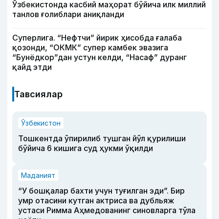
Ўзбекистонда касбий маҳорат бўйича илк миллий
танлов ғолиблари аниқланди
Суперлига. “Нефтчи” йирик ҳисобда ғалаба
қозонди, “ОКМК” супер камбек эвазига
“Бунёдкор”дан устун келди, “Насаф” дуранг
қайд этди
Тавсиялар
Ўзбекистон
Тошкентда ўпирилиб тушган йўл қурилиши
бўйича 6 кишига суд ҳукми ўқилди
Маданият
“У бошқалар бахти учун туғилган эди”. Бир
умр отасини кутган актриса ва дубльяж
устаси Римма Аҳмедованинг синовларга тўла