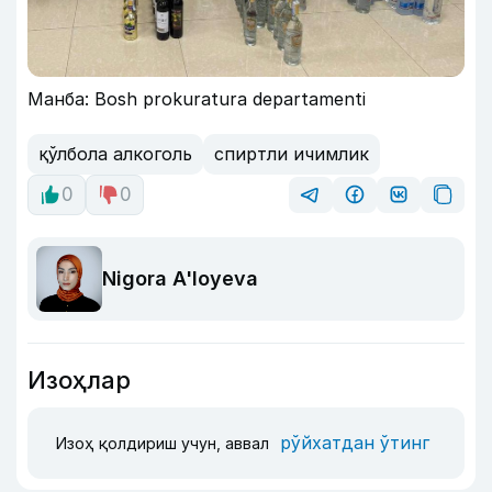
Манба: Bosh prokuratura departamenti
қўлбола алкоголь
спиртли ичимлик
0
0
Nigora A'loyeva
Изоҳлар
рўйхатдан ўтинг
Изоҳ қолдириш учун, аввал