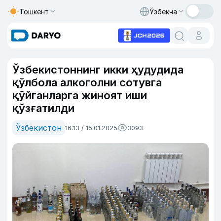
Тошкент
Ўзбекча
Ўзбекистоннинг икки ҳудудида
қўлбола алкоголни сотувга
қўйганларга жиноят иши
қўзғатилди
Ўзбекистон
16:13 / 15.01.2025
3093