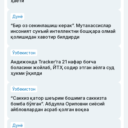
ҳаёти
Дунё
“Бир оз секинлашиш керак”. Мутахассислар
инсоният сунъий интеллектни бошқара олмай
қолишидан хавотир билдирди
Ўзбекистон
Андижонда Tracker’га 21 нафар боғча
боласини жойлаб, ЙТҲ содир этган аёлга суд
ҳукми ўқилди
Ўзбекистон
“Саккиз қатор шеърим бошимга саккизта
бомба бўлган”. Абдулла Ориповни сиёсий
айбловлардан асраб қолган воқеа
Дунё