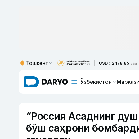
Тошкент
USD :
12 178,85
сўм
Ўзбекистон
Маркази
“Россия Асаднинг душ
бўш саҳрони бомбард