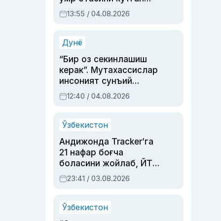
актриса ва дубльяж
13:55 / 04.08.2026
устаси Римма
Аҳмедованинг
синовларга тўла ҳаёти
Дунё
“Бир оз секинлашиш
керак”. Мутахассислар
инсоният сунъий
интеллектни бошқара
12:40 / 04.08.2026
олмай қолишидан
хавотир билдирди
Ўзбекистон
Андижонда Tracker’га
21 нафар боғча
боласини жойлаб, ЙТҲ
содир этган аёлга суд
23:41 / 03.08.2026
ҳукми ўқилди
Ўзбекистон