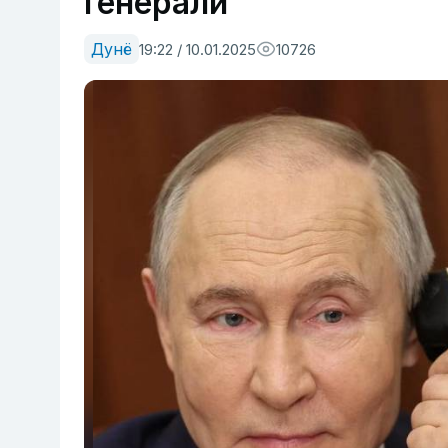
генерали
Дунё
19:22 / 10.01.2025
10726