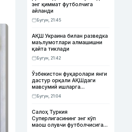
энг қиммат футболчига
айланди
Бугун, 21:45
АҚШ Украина билан разведка
маълумотлари алмашишни
қайта тиклади
Бугун, 21:42
Ўзбекистон фуқаролари янги
дастур орқали АҚШдаги
мавсумий ишларга
тайёрланади ва
Бугун, 21:04
жойлаштирилади
Салоҳ Туркия
Суперлигасининг энг кўп
маош олувчи футболчисига
айланди