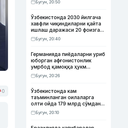
Бугун, 20:50
Ўзбекистонда 2030 йилгача
хавфли чиқиндиларни қайта
ишлаш даражаси 20 фоизга
етказилади
Бугун, 20:40
Германияда пиёдаларни уриб
юборган афғонистонлик
умрбод қамоққа ҳукм
қилинди
Бугун, 20:26
0
Ўзбекистонда кам
таъминланган оилаларга
олти ойда 179 млрд сўмдан
кўпроқ ижтимоий кешбэк
Бугун, 20:10
тўлаб берилди