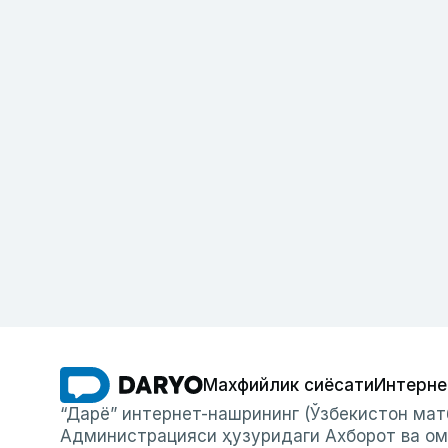
Махфийлик сиёсати
Интерне
“Дарё” интернет-нашрининг (Ўзбекистон мат
Администрацияси ҳузуридаги Ахборот ва ом