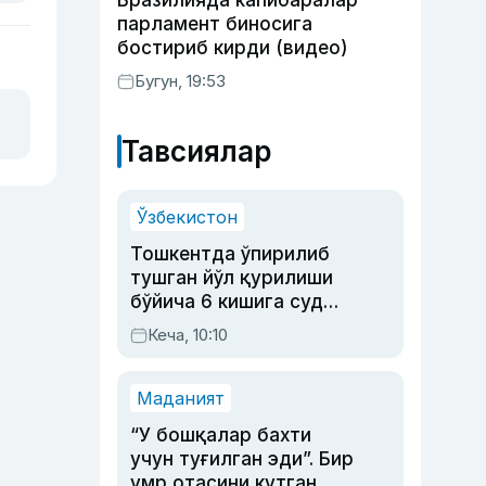
Бразилияда капибаралар
парламент биносига
бостириб кирди (видео)
Бугун, 19:53
Тавсиялар
Ўзбекистон
Тошкентда ўпирилиб
тушган йўл қурилиши
бўйича 6 кишига суд
ҳукми ўқилди
Кеча, 10:10
Маданият
“У бошқалар бахти
учун туғилган эди”. Бир
умр отасини кутган