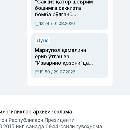
“Саккиз қатор шеърим
бошимга саккизта
бомба бўлган”.
Абдулла Ориповни
12:24 / 01.08.2026
сиёсий айбловлардан
асраб қолган воқеа
Дунё
Мариупол қамалини
ёриб ўтган ва
“Изварино қозони”дан
чиққан қаҳрамон —
19:50 / 29.07.2026
Украина армияси бош
қўмондони Драпатий
ҳақида
и
Янгиликлар архиви
Реклама
стон Республикаси Президенти
3.2015 йил санада 0944-сонли гувоҳнома