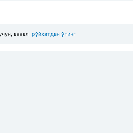
учун, аввал
рўйхатдан ўтинг