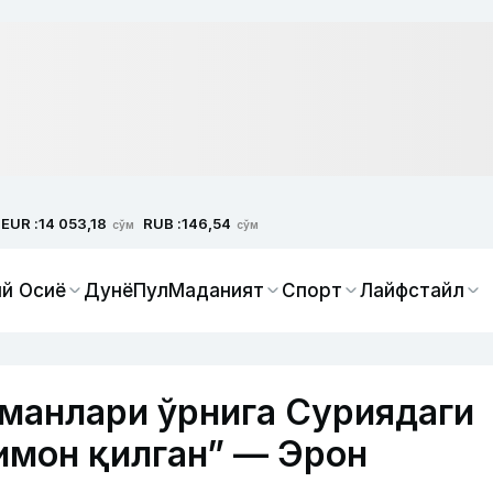
EUR :
RUB :
14 053,18
146,54
сўм
сўм
й Осиё
Дунё
Пул
Маданият
Спорт
Лайфстайл
манлари ўрнига Суриядаги
имон қилган” — Эрон