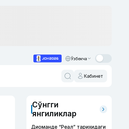
Ўзбекча
Кабинет
Сўнгги
янгиликлар
Диоманде “Реал” тарихидаги