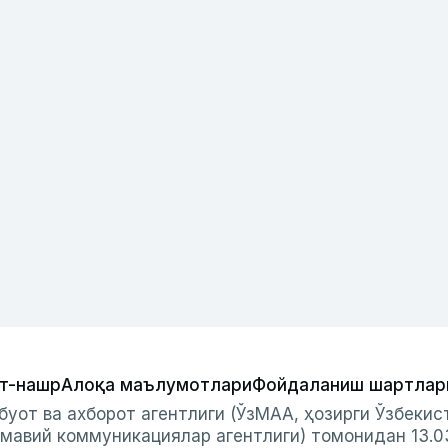
т-нашр
Алоқа маълумотлари
Фойдаланиш шартлар
буот ва ахборот агентлиги (ЎзМАА, ҳозирги Ўзбеки
мавий коммуникациялар агентлиги) томонидан 13.0