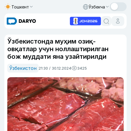
Тошкент
Ўзбекча
Ўзбекистонда муҳим озиқ-
овқатлар учун ноллаштирилган
бож муддати яна узайтирилди
Ўзбекистон
21:30 / 30.12.2024
3425