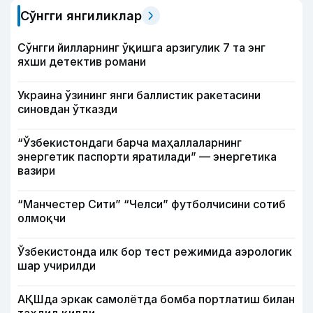
Сўнгги янгиликлар
Сўнгги йилларнинг ўқишга арзигулик 7 та энг
яхши детектив романи
Украина ўзининг янги баллистик ракетасини
синовдан ўтказди
“Ўзбекистондаги барча маҳаллаларнинг
энергетик паспорти яратилади” — энергетика
вазири
“Манчестер Сити” “Челси” футболчисини сотиб
олмоқчи
Ўзбекистонда илк бор тест режимида аэрологик
шар учирилди
АҚШда эркак самолётда бомба портлатиш билан