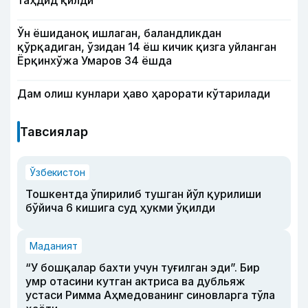
таҳдид қилди
Ўн ёшиданоқ ишлаган, баландликдан
қўрқадиган, ўзидан 14 ёш кичик қизга уйланган
Ёрқинхўжа Умаров 34 ёшда
Дам олиш кунлари ҳаво ҳарорати кўтарилади
Тавсиялар
Ўзбекистон
Тошкентда ўпирилиб тушган йўл қурилиши
бўйича 6 кишига суд ҳукми ўқилди
Маданият
“У бошқалар бахти учун туғилган эди”. Бир
умр отасини кутган актриса ва дубльяж
устаси Римма Аҳмедованинг синовларга тўла