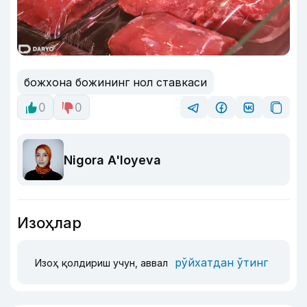
божхона божининг нол ставкаси
0
0
Nigora A'loyeva
Изоҳлар
рўйхатдан ўтинг
Изоҳ қолдириш учун, аввал