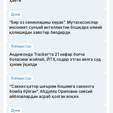
ҳаёти
Дунё
“Бир оз секинлашиш керак”. Мутахассислар
инсоният сунъий интеллектни бошқара олмай
қолишидан хавотир билдирди
Ўзбекистон
Андижонда Tracker’га 21 нафар боғча
боласини жойлаб, ЙТҲ содир этган аёлга суд
ҳукми ўқилди
Ўзбекистон
“Саккиз қатор шеърим бошимга саккизта
бомба бўлган”. Абдулла Ориповни сиёсий
айбловлардан асраб қолган воқеа
Дунё