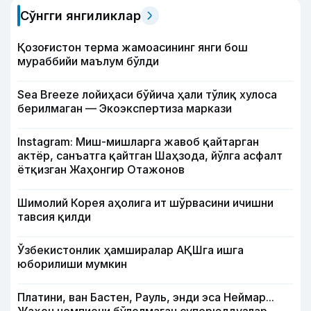
Сўнгги янгиликлар
Қозоғистон терма жамоасининг янги бош
мураббийи маълум бўлди
Sea Breeze лойиҳаси бўйича ҳали тўлиқ хулоса
берилмаган — Экоэкспертиза маркази
Instagram: Миш-мишларга жавоб қайтарган
актёр, санъатга қайтган Шаҳзода, йўлга асфалт
ётқизган Жаҳонгир Отажонов
Шимолий Корея аҳолига ит шўрвасини ичишни
тавсия қилди
Ўзбекистонлик ҳамширалар АҚШга ишга
юборилиши мумкин
Платини, ван Бастен, Рауль, энди эса Неймар...