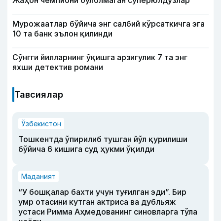
Жаҳон чемпиони бўлолмаган суперюлдузлар
Мурожаатлар бўйича энг салбий кўрсаткичга эга
10 та банк эълон қилинди
Сўнгги йилларнинг ўқишга арзигулик 7 та энг
яхши детектив романи
Тавсиялар
Ўзбекистон
Тошкентда ўпирилиб тушган йўл қурилиши
бўйича 6 кишига суд ҳукми ўқилди
Маданият
“У бошқалар бахти учун туғилган эди”. Бир
умр отасини кутган актриса ва дубльяж
устаси Римма Аҳмедованинг синовларга тўла