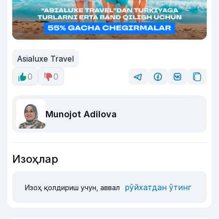
Asialuxe Travel
0
0
Munojot Adilova
Изоҳлар
рўйхатдан ўтинг
Изоҳ қолдириш учун, аввал