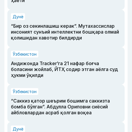
ҳаёти
Дунё
“Бир оз секинлашиш керак”. Мутахассислар
инсоният сунъий интеллектни бошқара олмай
қолишидан хавотир билдирди
Ўзбекистон
Андижонда Tracker’га 21 нафар боғча
боласини жойлаб, ЙТҲ содир этган аёлга суд
ҳукми ўқилди
Ўзбекистон
“Саккиз қатор шеърим бошимга саккизта
бомба бўлган”. Абдулла Ориповни сиёсий
айбловлардан асраб қолган воқеа
Дунё