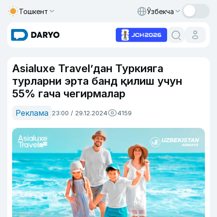
Тошкент
Ўзбекча
Asialuxe Travel’дан Туркияга
турларни эрта банд қилиш учун
55% гача чегирмалар
Реклама
23:00 / 29.12.2024
4159