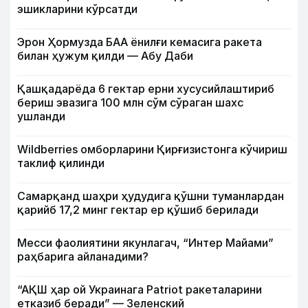
эшикларини кўрсатди
Эрон Ҳормузда БАА ёнилғи кемасига ракета
билан ҳужум қилди — Абу Даби
Қашқадарёда 6 гектар ерни хусусийлаштириб
бериш эвазига 100 млн сўм сўраган шахс
ушланди
Wildberries омборларини Қирғизистонга кўчириш
таклиф қилинди
Самарқанд шаҳри ҳудудига қўшни туманлардан
қарийб 17,2 минг гектар ер қўшиб берилади
Месси фаолиятини якунлагач, “Интер Майами”
раҳбарига айланадими?
“АҚШ ҳар ой Украинага Patriot ракеталарини
етказиб беради” — Зеленский