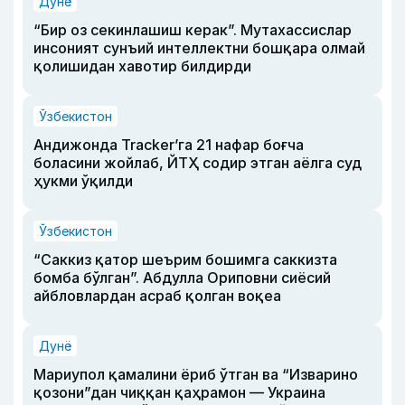
Дунё
“Бир оз секинлашиш керак”. Мутахассислар
инсоният сунъий интеллектни бошқара олмай
қолишидан хавотир билдирди
Ўзбекистон
Андижонда Tracker’га 21 нафар боғча
боласини жойлаб, ЙТҲ содир этган аёлга суд
ҳукми ўқилди
Ўзбекистон
“Саккиз қатор шеърим бошимга саккизта
бомба бўлган”. Абдулла Ориповни сиёсий
айбловлардан асраб қолган воқеа
Дунё
Мариупол қамалини ёриб ўтган ва “Изварино
қозони”дан чиққан қаҳрамон — Украина