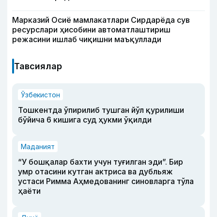
Марказий Осиё мамлакатлари Сирдарёда сув
ресурслари ҳисобини автоматлаштириш
режасини ишлаб чиқишни маъқуллади
Тавсиялар
Ўзбекистон
Тошкентда ўпирилиб тушган йўл қурилиши
бўйича 6 кишига суд ҳукми ўқилди
Маданият
“У бошқалар бахти учун туғилган эди”. Бир
умр отасини кутган актриса ва дубльяж
устаси Римма Аҳмедованинг синовларга тўла
ҳаёти