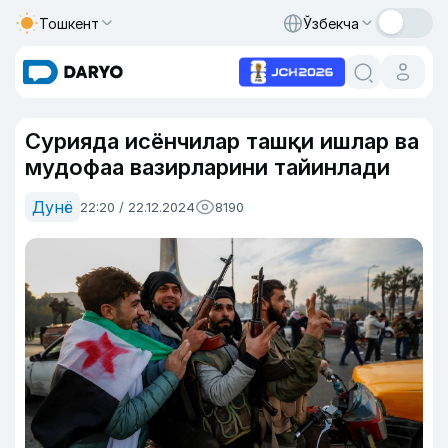
Тошкент
Ўзбекча
Сурияда исёнчилар ташқи ишлар ва
мудофаа вазирларини тайинлади
Дунё
22:20 / 22.12.2024
8190