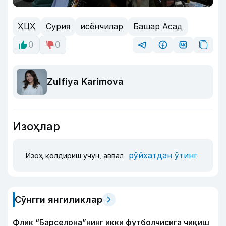
ҲЦҲ
Сурия
исёнчилар
Башар Асад
0
0
Zulfiya Karimova
Изоҳлар
рўйхатдан ўтинг
Изоҳ қолдириш учун, аввал
Сўнгги янгиликлар
Флик “Барселона”нинг икки футболчисига чиқиш