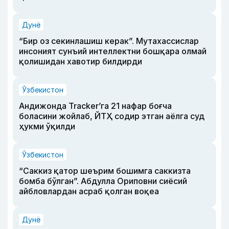
Дунё
“Бир оз секинлашиш керак”. Мутахассислар
инсоният сунъий интеллектни бошқара олмай
қолишидан хавотир билдирди
Ўзбекистон
Андижонда Tracker’га 21 нафар боғча
боласини жойлаб, ЙТҲ содир этган аёлга суд
ҳукми ўқилди
Ўзбекистон
“Саккиз қатор шеърим бошимга саккизта
бомба бўлган”. Абдулла Ориповни сиёсий
айбловлардан асраб қолган воқеа
Дунё