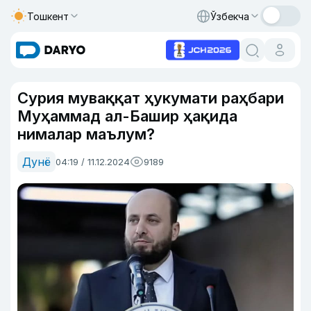
Тошкент
Ўзбекча
Сурия муваққат ҳукумати раҳбари
Муҳаммад ал-Башир ҳақида
нималар маълум?
Дунё
04:19 / 11.12.2024
9189