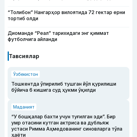
“Толибон” Нангарҳор вилоятида 72 гектар ерни
тортиб олди
Диоманде “Реал” тарихидаги энг қиммат
футболчига айланди
Тавсиялар
Ўзбекистон
Тошкентда ўпирилиб тушган йўл қурилиши
бўйича 6 кишига суд ҳукми ўқилди
Маданият
“У бошқалар бахти учун туғилган эди”. Бир
умр отасини кутган актриса ва дубльяж
устаси Римма Аҳмедованинг синовларга тўла
ҳаёти