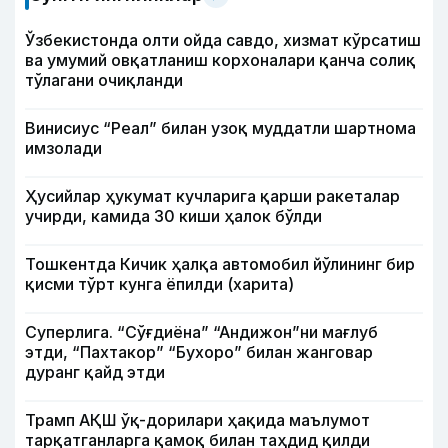
Ўзбекистонда олти ойда савдо, хизмат кўрсатиш
ва умумий овқатланиш корхоналари қанча солиқ
тўлагани очиқланди
Винисиус “Реал” билан узоқ муддатли шартнома
имзолади
Ҳусийлар ҳукумат кучларига қарши ракеталар
учирди, камида 30 киши ҳалок бўлди
Тошкентда Кичик ҳалқа автомобил йўлининг бир
қисми тўрт кунга ёпилди (харита)
Суперлига. “Сўғдиёна” “Андижон”ни мағлуб
этди, “Пахтакор” “Бухоро” билан жанговар
дуранг қайд этди
Трамп АҚШ ўқ-дорилари ҳақида маълумот
тарқатганларга қамоқ билан таҳдид қилди