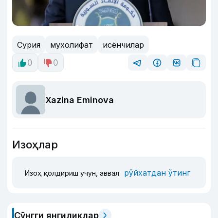
Сурия
мухолифат
исёнчилар
0
0
Xazina Eminova
Изоҳлар
рўйхатдан ўтинг
Изоҳ қолдириш учун, аввал
Сўнгги янгиликлар