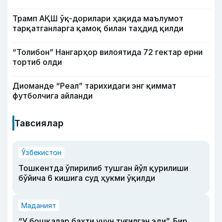
Трамп АҚШ ўқ-дорилари ҳақида маълумот
тарқатганларга қамоқ билан таҳдид қилди
“Толибон” Нангарҳор вилоятида 72 гектар ерни
тортиб олди
Диоманде “Реал” тарихидаги энг қиммат
футболчига айланди
Тавсиялар
Ўзбекистон
Тошкентда ўпирилиб тушган йўл қурилиши
бўйича 6 кишига суд ҳукми ўқилди
Маданият
“У бошқалар бахти учун туғилган эди”. Бир