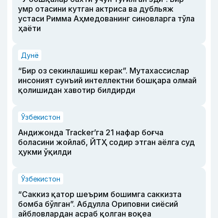
умр отасини кутган актриса ва дубльяж
устаси Римма Аҳмедованинг синовларга тўла
ҳаёти
Дунё
“Бир оз секинлашиш керак”. Мутахассислар
инсоният сунъий интеллектни бошқара олмай
қолишидан хавотир билдирди
Ўзбекистон
Андижонда Tracker’га 21 нафар боғча
боласини жойлаб, ЙТҲ содир этган аёлга суд
ҳукми ўқилди
Ўзбекистон
“Саккиз қатор шеърим бошимга саккизта
бомба бўлган”. Абдулла Ориповни сиёсий
айбловлардан асраб қолган воқеа