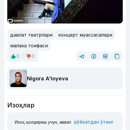
давлат театрлари
концерт муассасалари
малака тоифаси
0
0
Nigora A'loyeva
Изоҳлар
рўйхатдан ўтинг
Изоҳ қолдириш учун, аввал