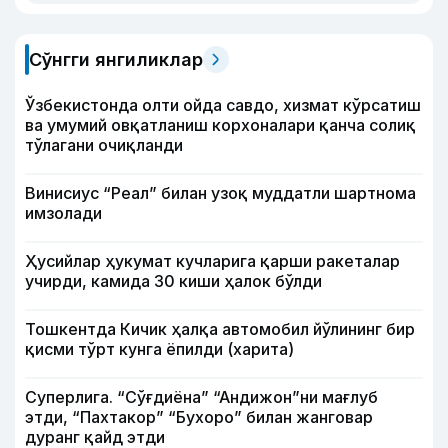
Сўнгги янгиликлар
Ўзбекистонда олти ойда савдо, хизмат кўрсатиш
ва умумий овқатланиш корхоналари қанча солиқ
тўлагани очиқланди
Винисиус “Реал” билан узоқ муддатли шартнома
имзолади
Ҳусийлар ҳукумат кучларига қарши ракеталар
учирди, камида 30 киши ҳалок бўлди
Тошкентда Кичик ҳалқа автомобил йўлининг бир
қисми тўрт кунга ёпилди (харита)
Суперлига. “Сўғдиёна” “Андижон”ни мағлуб
этди, “Пахтакор” “Бухоро” билан жанговар
дуранг қайд этди