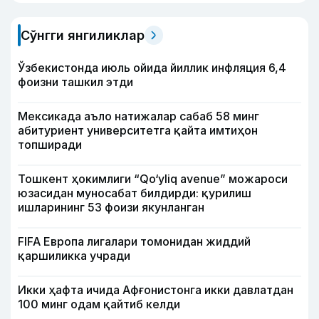
Сўнгги янгиликлар
Ўзбекистонда июль ойида йиллик инфляция 6,4
фоизни ташкил этди
Мексикада аъло натижалар сабаб 58 минг
абитуриент университетга қайта имтиҳон
топширади
Тошкент ҳокимлиги “Qo‘yliq avenue” можароси
юзасидан муносабат билдирди: қурилиш
ишларининг 53 фоизи якунланган
FIFA Европа лигалари томонидан жиддий
қаршиликка учради
Икки ҳафта ичида Афғонистонга икки давлатдан
100 минг одам қайтиб келди