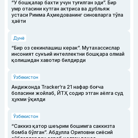
“У бошқалар бахти учун туғилган эди”. Бир
умр отасини кутган актриса ва дубльяж
устаси Римма Аҳмедованинг синовларга тўла
ҳаёти
Дунё
“Бир оз секинлашиш керак”. Мутахассислар
инсоният сунъий интеллектни бошқара олмай
қолишидан хавотир билдирди
Ўзбекистон
Андижонда Tracker’га 21 нафар боғча
боласини жойлаб, ЙТҲ содир этган аёлга суд
ҳукми ўқилди
Ўзбекистон
“Саккиз қатор шеърим бошимга саккизта
бомба бўлган”. Абдулла Ориповни сиёсий