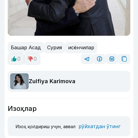
Башар Асад
Сурия
исёнчилар
0
0
Zulfiya Karimova
Изоҳлар
рўйхатдан ўтинг
Изоҳ қолдириш учун, аввал