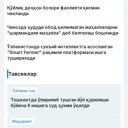
Қўйлиқ деҳқон бозори фаолияти қисман
чекланди
Чинозда ҳудуди обод қилинмаган маҳаллаларни
“шармандали маҳалла” деб белгилаш бошланди
Ўзбекистонда сунъий интеллектга асосланган
“Smart Fermer” рақамли платформаси ишга
туширилади
Тавсиялар
Ўзбекистон
Тошкентда ўпирилиб тушган йўл қурилиши
бўйича 6 кишига суд ҳукми ўқилди
Маданият