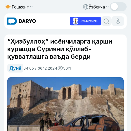
Тошкент
Ўзбекча
“Ҳизбуллоҳ” исёнчиларга қарши
курашда Сурияни қўллаб-
қувватлашга ваъда берди
Дунё
04:05 / 06.12.2024
5011