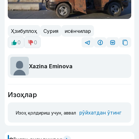
Ҳзибуллоҳ
Сурия
исёнчилар
0
0
Xazina Eminova
Изоҳлар
рўйхатдан ўтинг
Изоҳ қолдириш учун, аввал