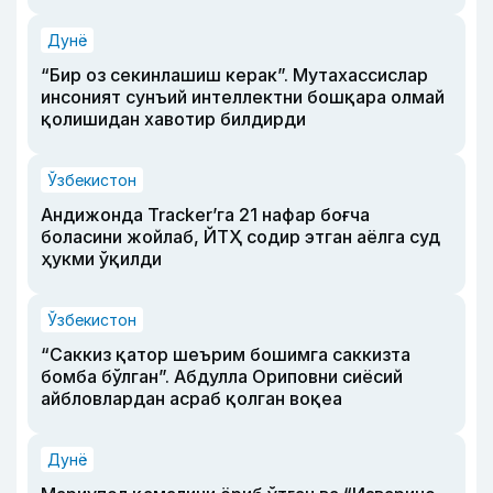
Дунё
“Бир оз секинлашиш керак”. Мутахассислар
инсоният сунъий интеллектни бошқара олмай
қолишидан хавотир билдирди
Ўзбекистон
Андижонда Tracker’га 21 нафар боғча
боласини жойлаб, ЙТҲ содир этган аёлга суд
ҳукми ўқилди
Ўзбекистон
“Саккиз қатор шеърим бошимга саккизта
бомба бўлган”. Абдулла Ориповни сиёсий
айбловлардан асраб қолган воқеа
Дунё