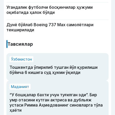
Угандалик футболчи босқинчилар ҳужуми
оқибатида ҳалок бўлди
Дунё бўйлаб Boeing 737 Мах самолётлари
текширилади
Тавсиялар
Ўзбекистон
Тошкентда ўпирилиб тушган йўл қурилиши
бўйича 6 кишига суд ҳукми ўқилди
Маданият
“У бошқалар бахти учун туғилган эди”. Бир
умр отасини кутган актриса ва дубльяж
устаси Римма Аҳмедованинг синовларга тўла
ҳаёти