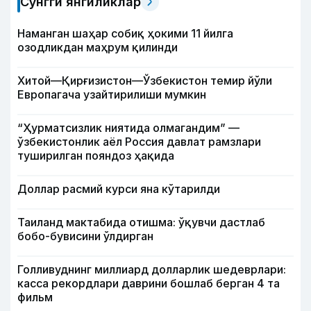
Сўнгги янгиликлар
Наманган шаҳар собиқ ҳокими 11 йилга
озодликдан маҳрум қилинди
Хитой—Қирғизистон—Ўзбекистон темир йўли
Европагача узайтирилиши мумкин
“Ҳурматсизлик ниятида олмагандим” —
ўзбекистонлик аёл Россия давлат рамзлари
туширилган пояндоз ҳақида
Доллар расмий курси яна кўтарилди
Таиланд мактабида отишма: ўқувчи дастлаб
бобо-бувисини ўлдирган
Голливуднинг миллиард долларлик шедеврлари:
касса рекордлари даврини бошлаб берган 4 та
фильм