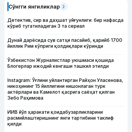
Сўнгги янгиликлар
Детектив, сир ва даҳшат уйғунлиги: бир нафасда
кўриб тугатиладиган 3 та сериал
Дунай дарёсида сув сатҳи пасайиб, қарийб 1700
йиллик Рим кўприги қолдиқлари кўринди
Ўзбекистон Журналистлар уюшмаси қошида
Блогерлар ижодий кенгаши ташкил этилди
Instagram: Ўғлини уйлантирган Райҳон Уласенова,
никоҳининг 15 йиллигини нишонлаган турк
актёрлари ва Камелот қасрига саёҳат қилган
Зебо Раҳимова
ИИВ йўл ҳаракати қоидабузарликларини
расмийлаштиришнинг янги тартибини таклиф
қилди