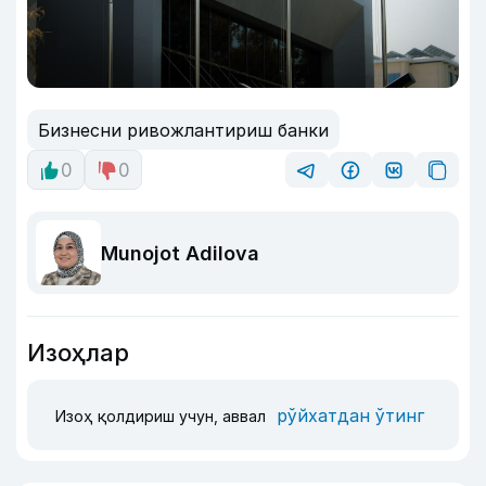
Бизнесни ривожлантириш банки
0
0
Munojot Adilova
Изоҳлар
рўйхатдан ўтинг
Изоҳ қолдириш учун, аввал