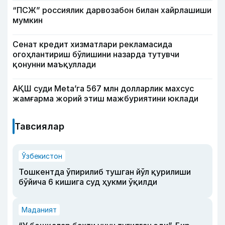
“ПСЖ” россиялик дарвозабон билан хайрлашиши
мумкин
Сенат кредит хизматлари рекламасида
огоҳлантириш бўлишини назарда тутувчи
қонунни маъқуллади
АҚШ суди Meta’га 567 млн долларлик махсус
жамғарма жорий этиш мажбуриятини юклади
Тавсиялар
Ўзбекистон
Тошкентда ўпирилиб тушган йўл қурилиши
бўйича 6 кишига суд ҳукми ўқилди
Маданият