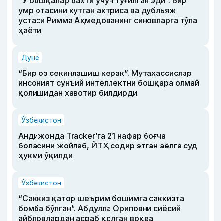
“У бошқалар бахти учун туғилган эди”. Бир
умр отасини кутган актриса ва дубльяж
устаси Римма Аҳмедованинг синовларга тўла
ҳаёти
Дунё
“Бир оз секинлашиш керак”. Мутахассислар
инсоният сунъий интеллектни бошқара олмай
қолишидан хавотир билдирди
Ўзбекистон
Андижонда Tracker’га 21 нафар боғча
боласини жойлаб, ЙТҲ содир этган аёлга суд
ҳукми ўқилди
Ўзбекистон
“Саккиз қатор шеърим бошимга саккизта
бомба бўлган”. Абдулла Ориповни сиёсий
айбловлардан асраб қолган воқеа