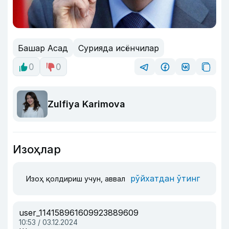
Башар Асад
Сурияда исёнчилар
0
0
Zulfiya Karimova
Изоҳлар
рўйхатдан ўтинг
Изоҳ қолдириш учун, аввал
user_114158961609923889609
10:53 / 03.12.2024