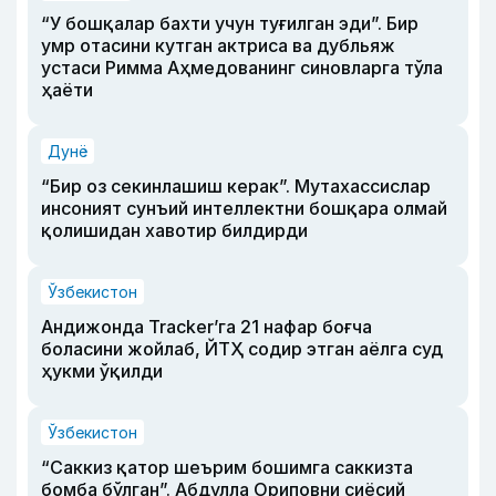
“У бошқалар бахти учун туғилган эди”. Бир
умр отасини кутган актриса ва дубльяж
устаси Римма Аҳмедованинг синовларга тўла
ҳаёти
Дунё
“Бир оз секинлашиш керак”. Мутахассислар
инсоният сунъий интеллектни бошқара олмай
қолишидан хавотир билдирди
Ўзбекистон
Андижонда Tracker’га 21 нафар боғча
боласини жойлаб, ЙТҲ содир этган аёлга суд
ҳукми ўқилди
Ўзбекистон
“Саккиз қатор шеърим бошимга саккизта
бомба бўлган”. Абдулла Ориповни сиёсий