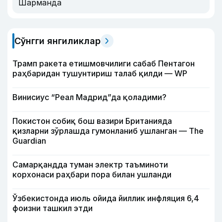
Шарманда
Сўнгги янгиликлар
Трамп ракета етишмовчилиги сабаб Пентагон
раҳбаридан тушунтириш талаб қилди — WP
Винисиус “Реал Мадрид”да қоладими?
Покистон собиқ бош вазири Британияда
қизларни зўрлашда гумонланиб ушланган — The
Guardian
Самарқандда туман электр таъминоти
корхонаси раҳбари пора билан ушланди
Ўзбекистонда июль ойида йиллик инфляция 6,4
фоизни ташкил этди