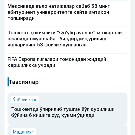
Мексикада аъло натижалар сабаб 58 минг
абитуриент университетга қайта имтиҳон
топширади
Тошкент ҳокимлиги “Qo‘yliq avenue” можароси
юзасидан муносабат билдирди: қурилиш
ишларининг 53 фоизи якунланган
FIFA Европа лигалари томонидан жиддий
қаршиликка учради
Тавсиялар
Ўзбекистон
Тошкентда ўпирилиб тушган йўл қурилиши
бўйича 6 кишига суд ҳукми ўқилди
Маданият