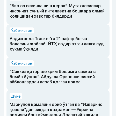
“Бир оз секинлашиш керак”. Мутахассислар
инсоният сунъий интеллектни бошқара олмай
қолишидан хавотир билдирди
Ўзбекистон
Андижонда Tracker’га 21 нафар боғча
боласини жойлаб, ЙТҲ содир этган аёлга суд
ҳукми ўқилди
Ўзбекистон
“Саккиз қатор шеърим бошимга саккизта
бомба бўлган”. Абдулла Ориповни сиёсий
айбловлардан асраб қолган воқеа
Дунё
Мариупол қамалини ёриб ўтган ва “Изварино
қозони”дан чиққан қаҳрамон — Украина
армияси бош қўмондони Драпатий ҳақида