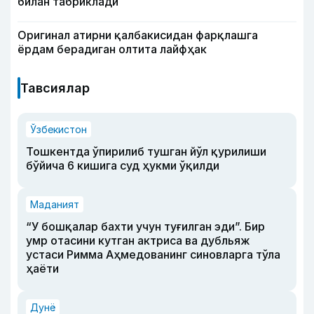
билан табриклади
Оригинал атирни қалбакисидан фарқлашга
ёрдам берадиган олтита лайфҳак
Тавсиялар
Ўзбекистон
Тошкентда ўпирилиб тушган йўл қурилиши
бўйича 6 кишига суд ҳукми ўқилди
Маданият
“У бошқалар бахти учун туғилган эди”. Бир
умр отасини кутган актриса ва дубльяж
устаси Римма Аҳмедованинг синовларга тўла
ҳаёти
Дунё