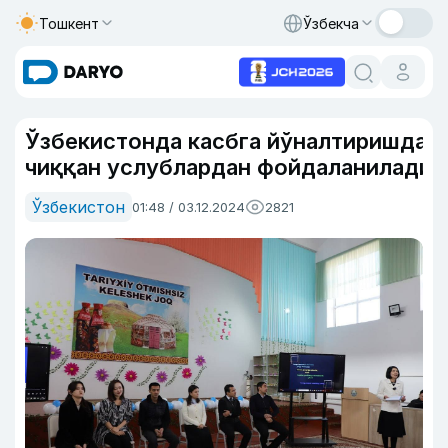
Тошкент
Ўзбекча
Ўзбекистонда касбга йўналтиришда 
чиққан услублардан фойдаланилади
Ўзбекистон
01:48 / 03.12.2024
2821