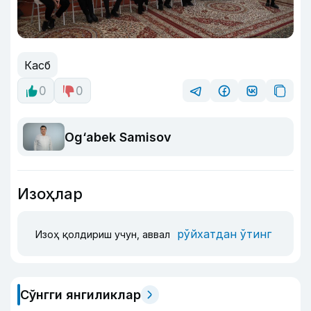
Касб
0
0
Og‘abek Samisov
Изоҳлар
рўйхатдан ўтинг
Изоҳ қолдириш учун, аввал
Сўнгги янгиликлар