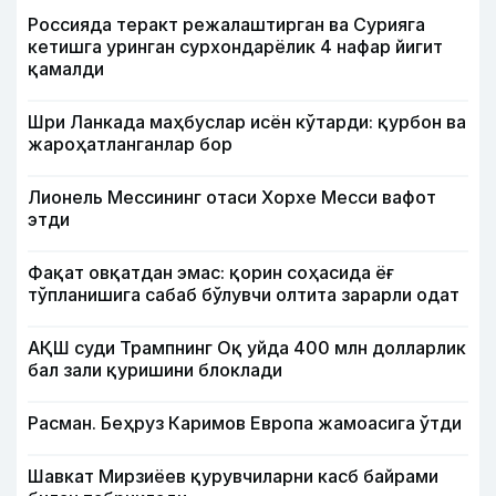
Россияда теракт режалаштирган ва Сурияга
кетишга уринган сурхондарёлик 4 нафар йигит
қамалди
Шри Ланкада маҳбуслар исён кўтарди: қурбон ва
жароҳатланганлар бор
Лионель Мессининг отаси Хорхе Месси вафот
этди
Фақат овқатдан эмас: қорин соҳасида ёғ
тўпланишига сабаб бўлувчи олтита зарарли одат
АҚШ суди Трампнинг Оқ уйда 400 млн долларлик
бал зали қуришини блоклади
Расман. Беҳруз Каримов Европа жамоасига ўтди
Шавкат Мирзиёев қурувчиларни касб байрами