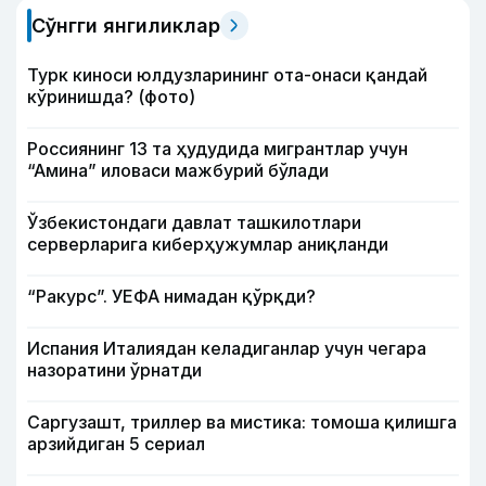
Сўнгги янгиликлар
Турк киноси юлдузларининг ота-онаси қандай
кўринишда? (фото)
Россиянинг 13 та ҳудудида мигрантлар учун
“Амина” иловаси мажбурий бўлади
Ўзбекистондаги давлат ташкилотлари
серверларига киберҳужумлар аниқланди
“Ракурс”. УЕФА нимадан қўрқди?
Испания Италиядан келадиганлар учун чегара
назоратини ўрнатди
Саргузашт, триллер ва мистика: томоша қилишга
арзийдиган 5 сериал