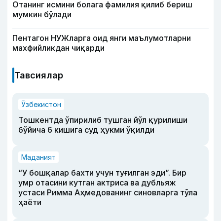
Отанинг исмини болага фамилия қилиб бериш
мумкин бўлади
Пентагон НУЖларга оид янги маълумотларни
махфийликдан чиқарди
Тавсиялар
Ўзбекистон
Тошкентда ўпирилиб тушган йўл қурилиши
бўйича 6 кишига суд ҳукми ўқилди
Маданият
“У бошқалар бахти учун туғилган эди”. Бир
умр отасини кутган актриса ва дубльяж
устаси Римма Аҳмедованинг синовларга тўла
ҳаёти