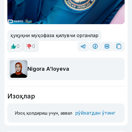
ҳуқуқни муҳофаза қилувчи органлар
0
0
Nigora A'loyeva
Изоҳлар
рўйхатдан ўтинг
Изоҳ қолдириш учун, аввал