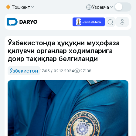
Тошкент
Ўзбекча
Ўзбекистонда ҳуқуқни муҳофаза
қилувчи органлар ходимларига
доир тақиқлар белгиланди
Ўзбекистон
17:05 / 02.12.2024
27138