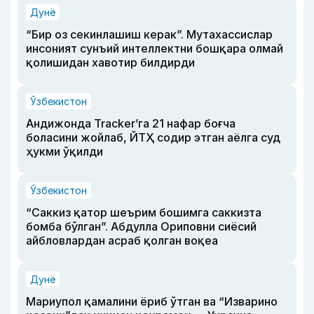
Дунё
“Бир оз секинлашиш керак”. Мутахассислар
инсоният сунъий интеллектни бошқара олмай
қолишидан хавотир билдирди
Ўзбекистон
Андижонда Tracker’га 21 нафар боғча
боласини жойлаб, ЙТҲ содир этган аёлга суд
ҳукми ўқилди
Ўзбекистон
“Саккиз қатор шеърим бошимга саккизта
бомба бўлган”. Абдулла Ориповни сиёсий
айбловлардан асраб қолган воқеа
Дунё
Мариупол қамалини ёриб ўтган ва “Изварино