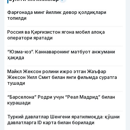
Фарғонада минг йиллик девор қолдиқлари
топилди
Россия ва Қирғизистон ягона мобил алоқа
оператори яратади
“Юзма-юз”. Каннаваронинг матбуот анжумани
ҳақида
Майкл Жексон ролини ижро этган Жаъфар
Жексон Уилл Смит билан янги фильмда суратга
тушади
“Барселона” Родри учун “Реал Мадрид” билан
курашади
Туркий давлатлар Шенгени яратилмоқда: қўшни
давлатларга ID карта билан борилади