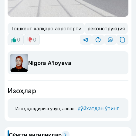
Тошкент халқаро аэропорти
реконструкция
0
0
Nigora A'loyeva
Изоҳлар
рўйхатдан ўтинг
Изоҳ қолдириш учун, аввал
Сўнгги янгиликлар