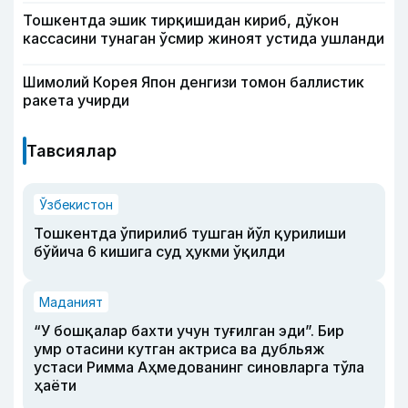
Тошкентда эшик тирқишидан кириб, дўкон
кассасини тунаган ўсмир жиноят устида ушланди
Шимолий Корея Япон денгизи томон баллистик
ракета учирди
Тавсиялар
Ўзбекистон
Тошкентда ўпирилиб тушган йўл қурилиши
бўйича 6 кишига суд ҳукми ўқилди
Маданият
“У бошқалар бахти учун туғилган эди”. Бир
умр отасини кутган актриса ва дубльяж
устаси Римма Аҳмедованинг синовларга тўла
ҳаёти