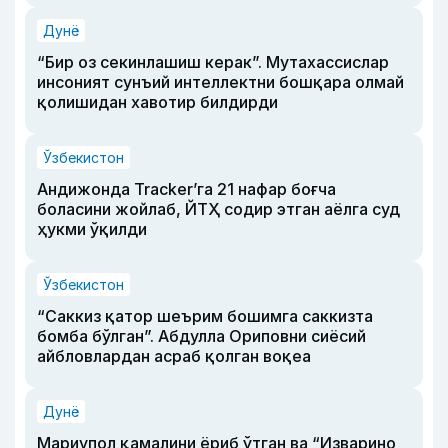
Дунё
“Бир оз секинлашиш керак”. Мутахассислар
инсоният сунъий интеллектни бошқара олмай
қолишидан хавотир билдирди
Ўзбекистон
Андижонда Tracker’га 21 нафар боғча
боласини жойлаб, ЙТҲ содир этган аёлга суд
ҳукми ўқилди
Ўзбекистон
“Саккиз қатор шеърим бошимга саккизта
бомба бўлган”. Абдулла Ориповни сиёсий
айбловлардан асраб қолган воқеа
Дунё
Мариупол қамалини ёриб ўтган ва “Изварино