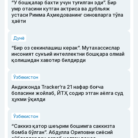
“У бошқалар бахти учун туғилган эди”. Бир
умр отасини кутган актриса ва дубльяж
устаси Римма Аҳмедованинг синовларга тўла
ҳаёти
Дунё
“Бир оз секинлашиш керак”. Мутахассислар
инсоният сунъий интеллектни бошқара олмай
қолишидан хавотир билдирди
Ўзбекистон
Андижонда Tracker’га 21 нафар боғча
боласини жойлаб, ЙТҲ содир этган аёлга суд
ҳукми ўқилди
Ўзбекистон
“Саккиз қатор шеърим бошимга саккизта
бомба бўлган”. Абдулла Ориповни сиёсий