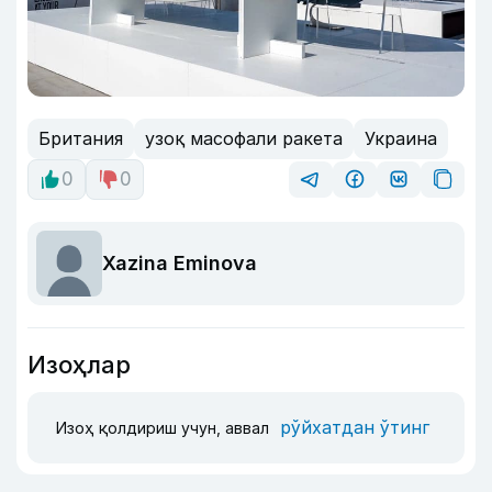
Британия
узоқ масофали ракета
Украина
0
0
Xazina Eminova
Изоҳлар
рўйхатдан ўтинг
Изоҳ қолдириш учун, аввал