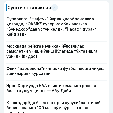
Сўнгги янгиликлар
Суперлига. “Нефтчи” йирик ҳисобда ғалаба
қозонди, “ОКМК” супер камбек эвазига
“Бунёдкор”дан устун келди, “Насаф” дуранг
қайд этди
Москвада рейсга кечиккан йўловчилар
самолётни учиш-қўниш йўлагида тўхтатишга
уринди (видео)
Флик “Барселона”нинг икки футболчисига чиқиш
эшикларини кўрсатди
Эрон Ҳормузда БАА ёнилғи кемасига ракета
билан ҳужум қилди — Абу Даби
Қашқадарёда 6 гектар ерни хусусийлаштириб
бериш эвазига 100 млн сўм сўраган шахс
ушланди