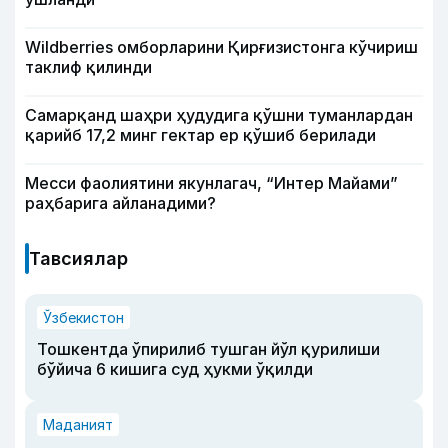
Wildberries омборларини Қирғизистонга кўчириш
таклиф қилинди
Самарқанд шаҳри ҳудудига қўшни туманлардан
қарийб 17,2 минг гектар ер қўшиб берилади
Месси фаолиятини якунлагач, “Интер Майами”
раҳбарига айланадими?
Тавсиялар
Ўзбекистон
Тошкентда ўпирилиб тушган йўл қурилиши
бўйича 6 кишига суд ҳукми ўқилди
Маданият