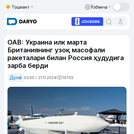
Тошкент
Ўзбекча
ОАВ: Украина илк марта
Британиянинг узоқ масофали
ракеталари билан Россия ҳудудига
зарба берди
Дунё
03:00 / 21.11.2024
10755