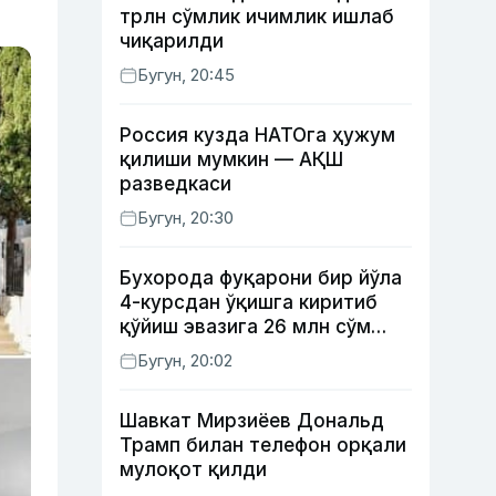
трлн сўмлик ичимлик ишлаб
чиқарилди
Бугун, 20:45
Россия кузда НАТОга ҳужум
қилиши мумкин — АҚШ
разведкаси
Бугун, 20:30
Бухорода фуқарони бир йўла
4-курсдан ўқишга киритиб
қўйиш эвазига 26 млн сўм
олган шахс ушланди
Бугун, 20:02
Шавкат Мирзиёев Дональд
Трамп билан телефон орқали
мулоқот қилди