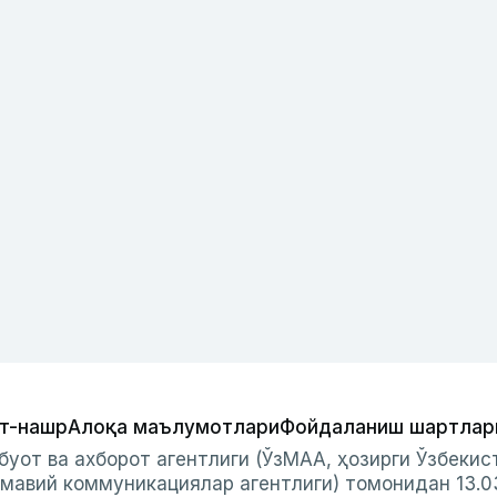
т-нашр
Алоқа маълумотлари
Фойдаланиш шартлар
буот ва ахборот агентлиги (ЎзМАА, ҳозирги Ўзбеки
мавий коммуникациялар агентлиги) томонидан 13.0