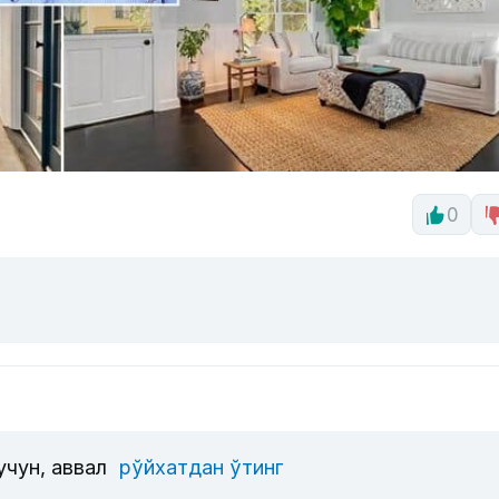
0
учун, аввал
рўйхатдан ўтинг