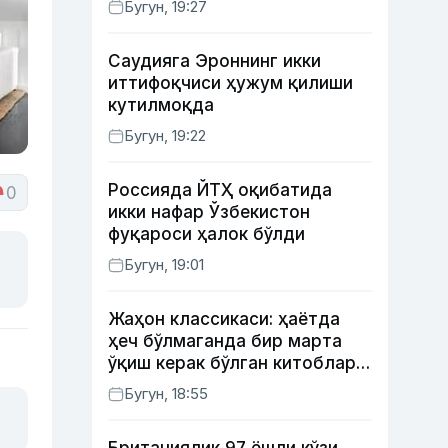
Бугун, 19:27
Саудияга Эроннинг икки
иттифоқчиси ҳужум қилиши
кутилмоқда
Бугун, 19:22
Россияда ЙТҲ оқибатида
0
икки нафар Ўзбекистон
фуқароси ҳалок бўлди
Бугун, 19:01
Жаҳон классикаси: ҳаётда
ҳеч бўлмаганда бир марта
ўқиш керак бўлган китоблар
(II қисм)
Бугун, 18:55