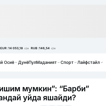
EUR :
RUB :
14 053,18
146,54
сўм
сўм
й Осиё
Дунё
Пул
Маданият
Спорт
Лайфстайл
ришим мумкин”: “Барби”
андай уйда яшайди?