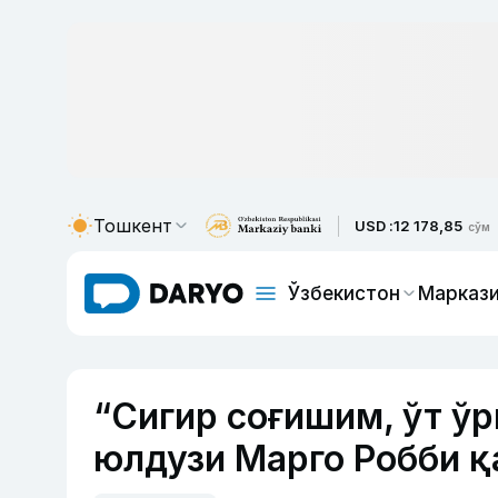
Тошкент
USD :
12 178,85
сўм
Ўзбекистон
Маркази
“Сигир соғишим, ўт ў
юлдузи Марго Робби қ