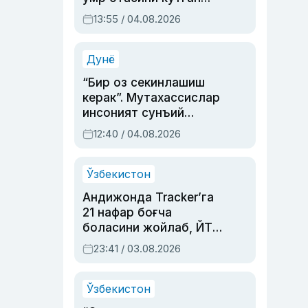
актриса ва дубльяж
13:55 / 04.08.2026
устаси Римма
Аҳмедованинг
синовларга тўла ҳаёти
Дунё
“Бир оз секинлашиш
керак”. Мутахассислар
инсоният сунъий
интеллектни бошқара
12:40 / 04.08.2026
олмай қолишидан
хавотир билдирди
Ўзбекистон
Андижонда Tracker’га
21 нафар боғча
боласини жойлаб, ЙТҲ
содир этган аёлга суд
23:41 / 03.08.2026
ҳукми ўқилди
Ўзбекистон