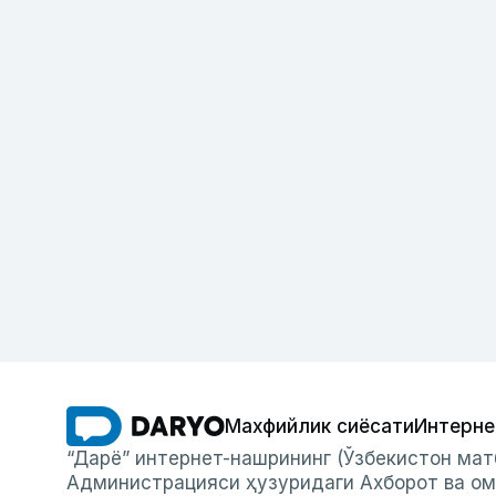
Махфийлик сиёсати
Интерне
“Дарё” интернет-нашрининг (Ўзбекистон мат
Администрацияси ҳузуридаги Ахборот ва ом