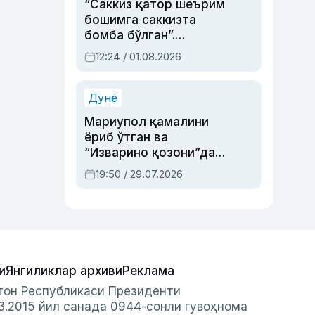
“Саккиз қатор шеърим
бошимга саккизта
бомба бўлган”.
Абдулла Ориповни
12:24 / 01.08.2026
сиёсий айбловлардан
асраб қолган воқеа
Дунё
Мариупол қамалини
ёриб ўтган ва
“Изварино қозони”дан
чиққан қаҳрамон —
19:50 / 29.07.2026
Украина армияси бош
қўмондони Драпатий
ҳақида
и
Янгиликлар архиви
Реклама
стон Республикаси Президенти
3.2015 йил санада 0944-сонли гувоҳнома