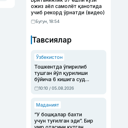
Британиялик 97 ёшли кўзи
ожиз аёл самолёт қанотида
учиб рекорд ўрнатди (видео)
Бугун, 18:54
Тавсиялар
Ўзбекистон
Тошкентда ўпирилиб
тушган йўл қурилиши
бўйича 6 кишига суд
ҳукми ўқилди
10:10 / 05.08.2026
Маданият
“У бошқалар бахти
учун туғилган эди”. Бир
умр отасини кутган