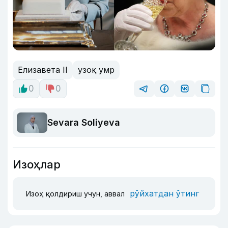
Елизавета II
узоқ умр
0
0
Sevara Soliyeva
Изоҳлар
рўйхатдан ўтинг
Изоҳ қолдириш учун, аввал