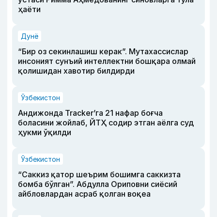
ҳаёти
Дунё
“Бир оз секинлашиш керак”. Мутахассислар
инсоният сунъий интеллектни бошқара олмай
қолишидан хавотир билдирди
Ўзбекистон
Андижонда Tracker’га 21 нафар боғча
боласини жойлаб, ЙТҲ содир этган аёлга суд
ҳукми ўқилди
Ўзбекистон
“Саккиз қатор шеърим бошимга саккизта
бомба бўлган”. Абдулла Ориповни сиёсий
айбловлардан асраб қолган воқеа