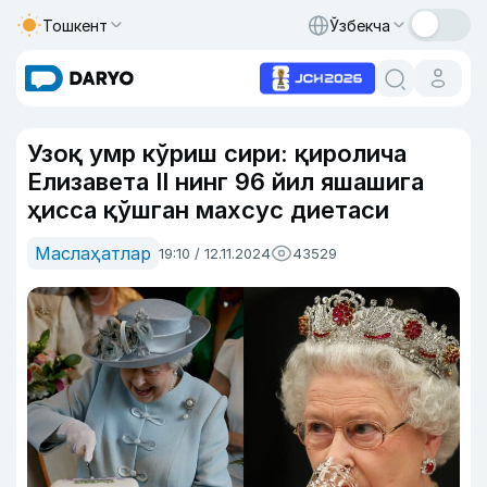
Тошкент
Ўзбекча
Узоқ умр кўриш сири: қиролича
Елизавета II нинг 96 йил яшашига
ҳисса қўшган махсус диетаси
Маслаҳатлар
19:10 / 12.11.2024
43529