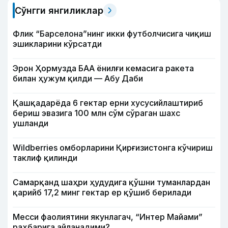
Сўнгги янгиликлар
Флик “Барселона”нинг икки футболчисига чиқиш
эшикларини кўрсатди
Эрон Ҳормузда БАА ёнилғи кемасига ракета
билан ҳужум қилди — Абу Даби
Қашқадарёда 6 гектар ерни хусусийлаштириб
бериш эвазига 100 млн сўм сўраган шахс
ушланди
Wildberries омборларини Қирғизистонга кўчириш
таклиф қилинди
Самарқанд шаҳри ҳудудига қўшни туманлардан
қарийб 17,2 минг гектар ер қўшиб берилади
Месси фаолиятини якунлагач, “Интер Майами”
раҳбарига айланадими?