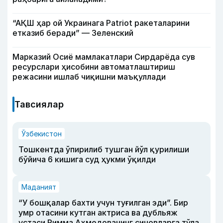
“АҚШ ҳар ой Украинага Patriot ракеталарини
етказиб беради” — Зеленский
Марказий Осиё мамлакатлари Сирдарёда сув
ресурслари ҳисобини автоматлаштириш
режасини ишлаб чиқишни маъқуллади
Тавсиялар
Ўзбекистон
Тошкентда ўпирилиб тушган йўл қурилиши
бўйича 6 кишига суд ҳукми ўқилди
Маданият
“У бошқалар бахти учун туғилган эди”. Бир
умр отасини кутган актриса ва дубльяж
устаси Римма Аҳмедованинг синовларга тўла