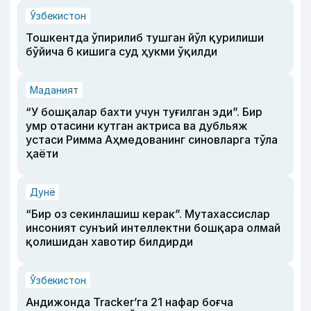
Ўзбекистон
Тошкентда ўпирилиб тушган йўл қурилиши
бўйича 6 кишига суд ҳукми ўқилди
Маданият
“У бошқалар бахти учун туғилган эди”. Бир
умр отасини кутган актриса ва дубльяж
устаси Римма Аҳмедованинг синовларга тўла
ҳаёти
Дунё
“Бир оз секинлашиш керак”. Мутахассислар
инсоният сунъий интеллектни бошқара олмай
қолишидан хавотир билдирди
Ўзбекистон
Андижонда Tracker’га 21 нафар боғча