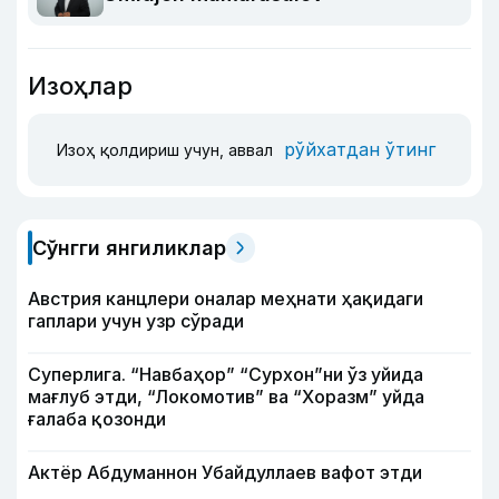
Изоҳлар
рўйхатдан ўтинг
Изоҳ қолдириш учун, аввал
Сўнгги янгиликлар
Австрия канцлери оналар меҳнати ҳақидаги
гаплари учун узр сўради
Суперлига. “Навбаҳор” “Сурхон”ни ўз уйида
мағлуб этди, “Локомотив” ва “Хоразм” уйда
ғалаба қозонди
Актёр Абду­маннон Убайдуллаев вафот этди