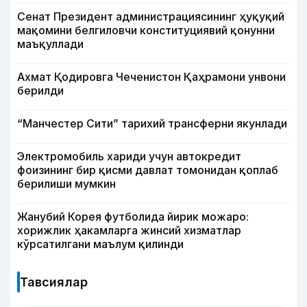
Сенат Президент администрациясининг ҳуқуқий
мақомини белгиловчи конституциявий қонунни
маъқуллади
Ахмат Қодировга Чеченистон Қаҳрамони унвони
берилди
“Манчестер Сити” тарихий трансферни якунлади
Электромобиль хариди учун автокредит
фоизининг бир қисми давлат томонидан қоплаб
берилиши мумкин
Жанубий Корея футболида йирик можаро:
хорижлик ҳакамларга жинсий хизматлар
кўрсатилгани маълум қилинди
Тавсиялар