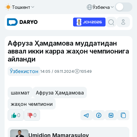
Тошкент
Ўзбекча
Афруза Ҳамдамова муддатидан
аввал икки карра жаҳон чемпионига
айланди
Ўзбекистон
14:05 / 09.11.2024
10549
шахмат
Афруза Ҳамдамова
жаҳон чемпиони
0
0
Umidjon Mamarasulov