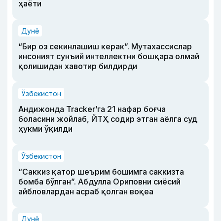
ҳаёти
Дунё
“Бир оз секинлашиш керак”. Мутахассислар
инсоният сунъий интеллектни бошқара олмай
қолишидан хавотир билдирди
Ўзбекистон
Андижонда Tracker’га 21 нафар боғча
боласини жойлаб, ЙТҲ содир этган аёлга суд
ҳукми ўқилди
Ўзбекистон
“Саккиз қатор шеърим бошимга саккизта
бомба бўлган”. Абдулла Ориповни сиёсий
айбловлардан асраб қолган воқеа
Дунё