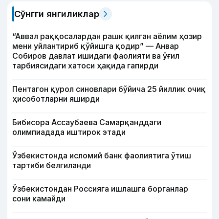
Сўнгги янгиликлар
“Аввал раққосалардан рашк қилган аёлим ҳозир
мени уйлантириб қўйишга қодир” — Анвар
Собиров давлат ишидаги фаолияти ва ўғил
тарбиясидаги хатоси ҳақида гапирди
Пентагон қурол синовлари бўйича 25 йиллик очиқ
ҳисоботларни яширди
Бибисора Ассаубаева Самарқанддаги
олимпиадада иштирок этади
Ўзбекистонда исломий банк фаолиятига ўтиш
тартиби белгиланди
Ўзбекистондан Россияга ишлашга борганлар
сони камайди