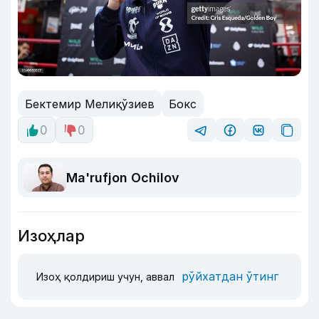
Бектемир Мелиқўзиев
Бокс
0
0
Ma'rufjon Ochilov
Изоҳлар
рўйхатдан ўтинг
Изоҳ қолдириш учун, аввал