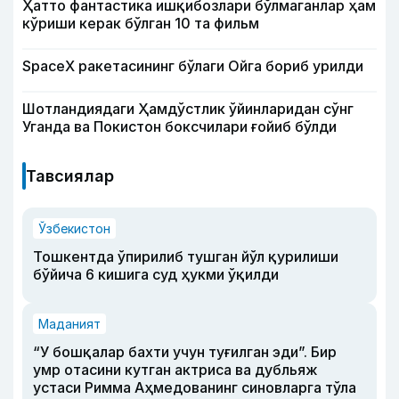
Ҳатто фантастика ишқибозлари бўлмаганлар ҳам
кўриши керак бўлган 10 та фильм
SpaceX ракетасининг бўлаги Ойга бориб урилди
Шотландиядаги Ҳамдўстлик ўйинларидан сўнг
Уганда ва Покистон боксчилари ғойиб бўлди
Тавсиялар
Ўзбекистон
Тошкентда ўпирилиб тушган йўл қурилиши
бўйича 6 кишига суд ҳукми ўқилди
Маданият
“У бошқалар бахти учун туғилган эди”. Бир
умр отасини кутган актриса ва дубльяж
устаси Римма Аҳмедованинг синовларга тўла