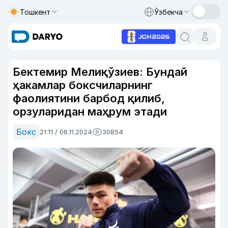
Тошкент
Ўзбекча
Бектемир Мелиқўзиев: Бундай
ҳакамлар боксчиларнинг
фаолиятини барбод қилиб,
орзуларидан маҳрум этади
Бокс
21:11 / 06.11.2024
30854