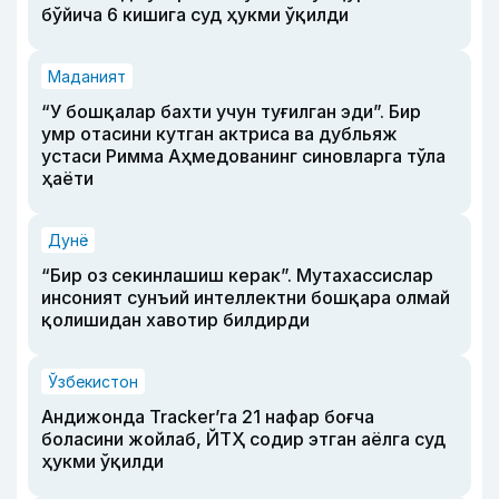
бўйича 6 кишига суд ҳукми ўқилди
Маданият
“У бошқалар бахти учун туғилган эди”. Бир
умр отасини кутган актриса ва дубльяж
устаси Римма Аҳмедованинг синовларга тўла
ҳаёти
Дунё
“Бир оз секинлашиш керак”. Мутахассислар
инсоният сунъий интеллектни бошқара олмай
қолишидан хавотир билдирди
Ўзбекистон
Андижонда Tracker’га 21 нафар боғча
боласини жойлаб, ЙТҲ содир этган аёлга суд
ҳукми ўқилди