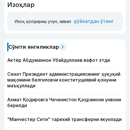
Изоҳлар
рўйхатдан ўтинг
Изоҳ қолдириш учун, аввал
Сўнгги янгиликлар
Актёр Абду­маннон Убайдуллаев вафот этди
Сенат Президент администрациясининг ҳуқуқий
мақомини белгиловчи конституциявий қонунни
маъқуллади
Ахмат Қодировга Чеченистон Қаҳрамони унвони
берилди
“Манчестер Сити” тарихий трансферни якунлади