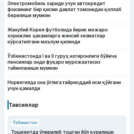
Электромобиль хариди учун автокредит
фоизининг бир қисми давлат томонидан қоплаб
берилиши мумкин
Жанубий Корея футболида йирик можаро:
хорижлик ҳакамларга жинсий хизматлар
кўрсатилгани маълум қилинди
Ўзбекистонда I ва II гуруҳ ногиронлиги бўйича
пенсиялар энди фуқаро мурожаатисиз
тайинланиши мумкин
Норвегияда она ўғлига ғайриоддий исм қўйгани
учун қамалди
Тавсиялар
Ўзбекистон
Тошкентда ўпирилиб тушган йўл қурилиши