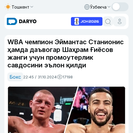
Тошкент
Ўзбекча
WBA чемпион Эймантас Станионис
ҳамда даъвогар Шаҳрам Ғиёсов
жанги учун промоутерлик
савдосини эълон қилди
Бокс
22:45 / 31.10.2024
17198