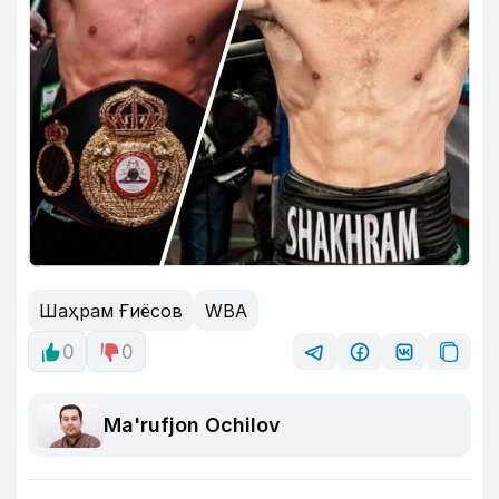
Шаҳрам Ғиёсов
WBA
0
0
Ma'rufjon Ochilov