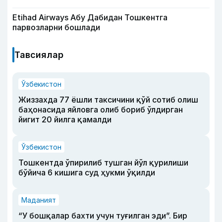
Etihad Airways Абу Дабидан Тошкентга
парвозларни бошлади
Тавсиялар
Ўзбекистон
Жиззахда 77 ёшли таксичини қўй сотиб олиш
баҳонасида яйловга олиб бориб ўлдирган
йигит 20 йилга қамалди
Ўзбекистон
Тошкентда ўпирилиб тушган йўл қурилиши
бўйича 6 кишига суд ҳукми ўқилди
Маданият
“У бошқалар бахти учун туғилган эди”. Бир