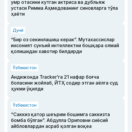
умр отасини кутган актриса ва дубльяж
устаси Римма Аҳмедованинг синовларга тўла
ҳаёти
Дунё
“Бир оз секинлашиш керак”. Мутахассислар
инсоният сунъий интеллектни бошқара олмай
қолишидан хавотир билдирди
Ўзбекистон
Андижонда Tracker’га 21 нафар боғча
боласини жойлаб, ЙТҲ содир этган аёлга суд
ҳукми ўқилди
Ўзбекистон
“Саккиз қатор шеърим бошимга саккизта
бомба бўлган”. Абдулла Ориповни сиёсий
айбловлардан асраб қолган воқеа