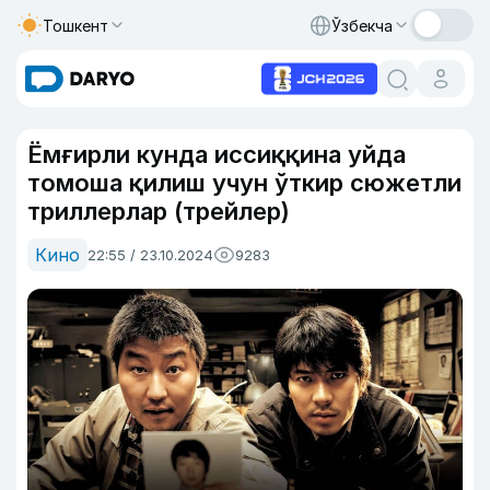
Тошкент
Ўзбекча
Ёмғирли кунда иссиққина уйда
томоша қилиш учун ўткир сюжетли
триллерлар (трейлер)
Кино
22:55 / 23.10.2024
9283