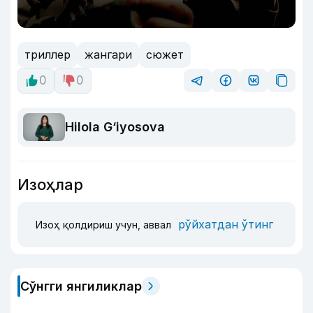
триллер
жангари
сюжет
0
0
Hilola G‘iyosova
Изоҳлар
рўйхатдан ўтинг
Изоҳ қолдириш учун, аввал
Сўнгги янгиликлар