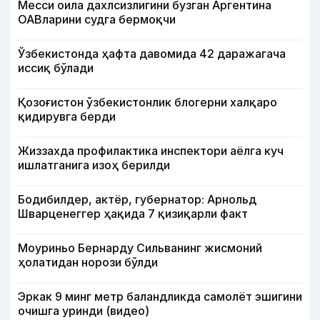
Месси оила дахлсизлигини бузган Аргентина
ОАВларини судга бермоқчи
Ўзбекистонда ҳафта давомида 42 даражагача
иссиқ бўлади
Қозоғистон ўзбекистонлик блогерни халқаро
қидирувга берди
Жиззахда профилактика инспектори аёлга куч
ишлатганига изоҳ берилди
Бодибилдер, актёр, губернатор: Арнольд
Шварценеггер ҳақида 7 қизиқарли факт
Моуриньо Бернарду Сильванинг жисмоний
ҳолатидан норози бўлди
Эркак 9 минг метр баландликда самолёт эшигини
очишга уринди (видео)