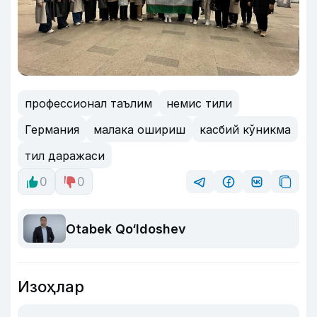
профессионал таълим
немис тили
Германия
малака ошириш
касбий кўникма
тил даражаси
0
0
Otabek Qo‘ldoshev
Изоҳлар