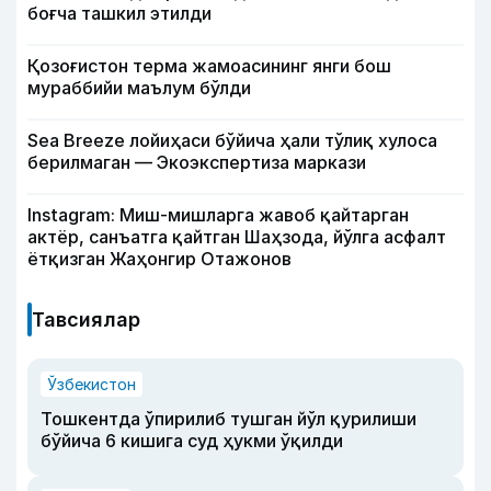
боғча ташкил этилди
Қозоғистон терма жамоасининг янги бош
мураббийи маълум бўлди
Sea Breeze лойиҳаси бўйича ҳали тўлиқ хулоса
берилмаган — Экоэкспертиза маркази
Instagram: Миш-мишларга жавоб қайтарган
актёр, санъатга қайтган Шаҳзода, йўлга асфалт
ётқизган Жаҳонгир Отажонов
Тавсиялар
Ўзбекистон
Тошкентда ўпирилиб тушган йўл қурилиши
бўйича 6 кишига суд ҳукми ўқилди