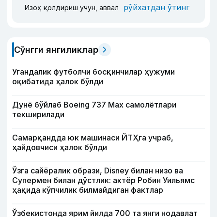
рўйхатдан ўтинг
Изоҳ қолдириш учун, аввал
Сўнгги янгиликлар
Угандалик футболчи босқинчилар ҳужуми
оқибатида ҳалок бўлди
Дунё бўйлаб Boeing 737 Мах самолётлари
текширилади
Самарқандда юк машинаси ЙТҲга учраб,
ҳайдовчиси ҳалок бўлди
Ўзга сайёралик образи, Disney билан низо ва
Супермен билан дўстлик: актёр Робин Уильямс
ҳақида кўпчилик билмайдиган фактлар
Ўзбекистонда ярим йилда 700 та янги нодавлат