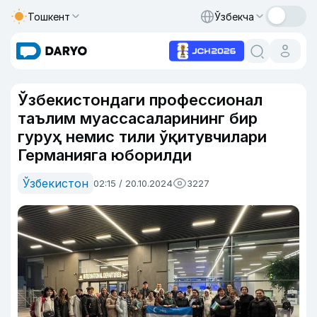
Тошкент
Ўзбекча
Ўзбекистондаги профессионал
таълим муассасаларининг бир
гуруҳ немис тили ўқитувчилари
Германияга юборилди
Ўзбекистон
02:15 / 20.10.2024
3227