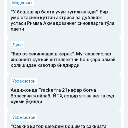
Маданият
“У бошқалар бахти учун туғилган эди”. Бир
умр отасини кутган актриса ва дубльяж
устаси Римма Аҳмедованинг синовларга тўла
ҳаёти
Дунё
“Бир оз секинлашиш керак”. Мутахассислар
инсоният сунъий интеллектни бошқара олмай
қолишидан хавотир билдирди
Ўзбекистон
Андижонда Tracker’га 21 нафар боғча
боласини жойлаб, ЙТҲ содир этган аёлга суд
ҳукми ўқилди
Ўзбекистон
“Саккиз қатор шеърим бошимга саккизта