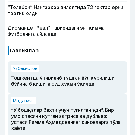
“Толибон” Нангарҳор вилоятида 72 гектар ерни
тортиб олди
Диоманде “Реал” тарихидаги энг қиммат
футболчига айланди
Тавсиялар
Ўзбекистон
Тошкентда ўпирилиб тушган йўл қурилиши
бўйича 6 кишига суд ҳукми ўқилди
Маданият
“У бошқалар бахти учун туғилган эди”. Бир
умр отасини кутган актриса ва дубльяж
устаси Римма Аҳмедованинг синовларга тўла
ҳаёти