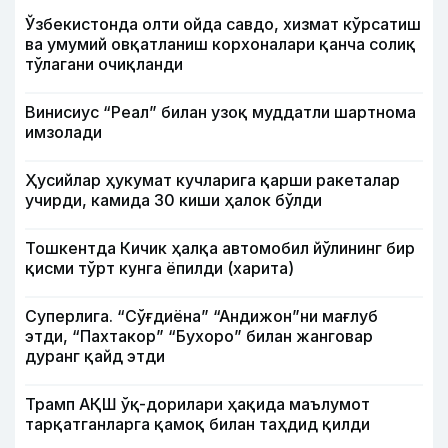
Ўзбекистонда олти ойда савдо, хизмат кўрсатиш
ва умумий овқатланиш корхоналари қанча солиқ
тўлагани очиқланди
Винисиус “Реал” билан узоқ муддатли шартнома
имзолади
Ҳусийлар ҳукумат кучларига қарши ракеталар
учирди, камида 30 киши ҳалок бўлди
Тошкентда Кичик ҳалқа автомобил йўлининг бир
қисми тўрт кунга ёпилди (харита)
Суперлига. “Сўғдиёна” “Андижон”ни мағлуб
этди, “Пахтакор” “Бухоро” билан жанговар
дуранг қайд этди
Трамп АҚШ ўқ-дорилари ҳақида маълумот
тарқатганларга қамоқ билан таҳдид қилди