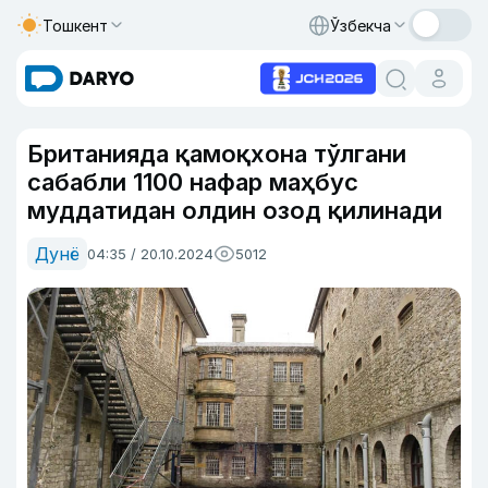
Тошкент
Ўзбекча
Британияда қамоқхона тўлгани
сабабли 1100 нафар маҳбус
муддатидан олдин озод қилинади
Дунё
04:35 / 20.10.2024
5012