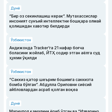
Дунё
“Бир оз секинлашиш керак”. Мутахассислар
инсоният сунъий интеллектни бошқара олмай
қолишидан хавотир билдирди
Ўзбекистон
Андижонда Tracker’га 21 нафар боғча
боласини жойлаб, ЙТҲ содир этган аёлга суд
ҳукми ўқилди
Ўзбекистон
“Саккиз қатор шеърим бошимга саккизта
бомба бўлган”. Абдулла Ориповни сиёсий
айбловлардан асраб қолган воқеа
Дунё
Мариупол қамалини ёриб ўтган ва “Изварино