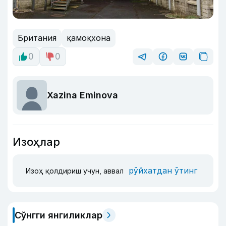
Британия
қамоқхона
0
0
Xazina Eminova
Изоҳлар
рўйхатдан ўтинг
Изоҳ қолдириш учун, аввал
Сўнгги янгиликлар