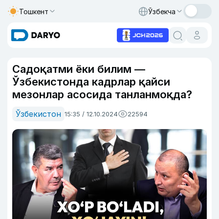
Тошкент
Ўзбекча
Садоқатми ёки билим —
Ўзбекистонда кадрлар қайси
мезонлар асосида танланмоқда?
Ўзбекистон
15:35 / 12.10.2024
22594