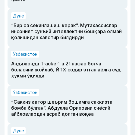
Дунё
“Бир оз секинлашиш керак”. Мутахассислар
инсоният сунъий интеллектни бошқара олмай
қолишидан хавотир билдирди
Ўзбекистон
Андижонда Tracker’га 21 нафар боғча
боласини жойлаб, ЙТҲ содир этган аёлга суд
ҳукми ўқилди
Ўзбекистон
“Саккиз қатор шеърим бошимга саккизта
бомба бўлган”. Абдулла Ориповни сиёсий
айбловлардан асраб қолган воқеа
Дунё