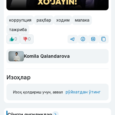
коррупция
раҳбар
ходим
малака
тажриба
0
0
Komila Qalandarova
Изоҳлар
рўйхатдан ўтинг
Изоҳ қолдириш учун, аввал
Сўнгги янгиликлар