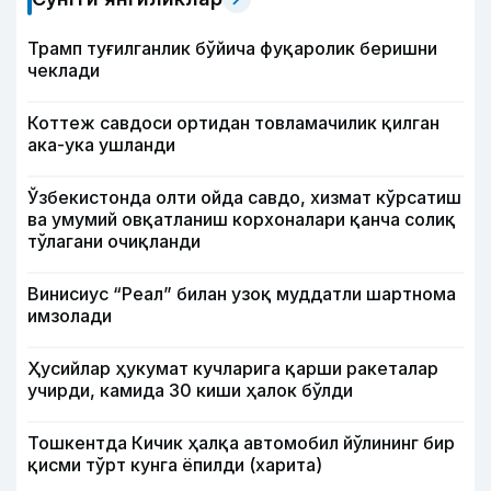
Трамп туғилганлик бўйича фуқаролик беришни
чеклади
Коттеж савдоси ортидан товламачилик қилган
ака-ука ушланди
Ўзбекистонда олти ойда савдо, хизмат кўрсатиш
ва умумий овқатланиш корхоналари қанча солиқ
тўлагани очиқланди
Винисиус “Реал” билан узоқ муддатли шартнома
имзолади
Ҳусийлар ҳукумат кучларига қарши ракеталар
учирди, камида 30 киши ҳалок бўлди
Тошкентда Кичик ҳалқа автомобил йўлининг бир
қисми тўрт кунга ёпилди (харита)