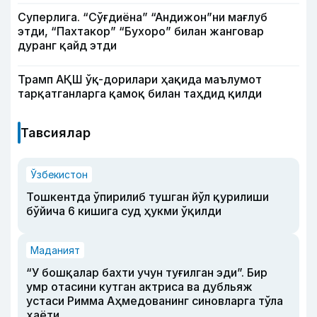
Суперлига. “Сўғдиёна” “Андижон”ни мағлуб
этди, “Пахтакор” “Бухоро” билан жанговар
дуранг қайд этди
Трамп АҚШ ўқ-дорилари ҳақида маълумот
тарқатганларга қамоқ билан таҳдид қилди
Тавсиялар
Ўзбекистон
Тошкентда ўпирилиб тушган йўл қурилиши
бўйича 6 кишига суд ҳукми ўқилди
Маданият
“У бошқалар бахти учун туғилган эди”. Бир
умр отасини кутган актриса ва дубльяж
устаси Римма Аҳмедованинг синовларга тўла
ҳаёти