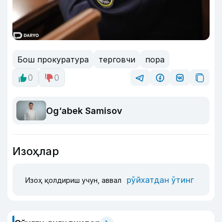
Бош прокуратура
терговчи
пора
0
0
Og‘abek Samisov
Изоҳлар
рўйхатдан ўтинг
Изоҳ қолдириш учун, аввал