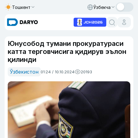
Тошкент
Ўзбекча
Юнусобод тумани прокуратураси
катта терговчисига қидирув эълон
қилинди
Ўзбекистон
01:24 / 10.10.2024
20193