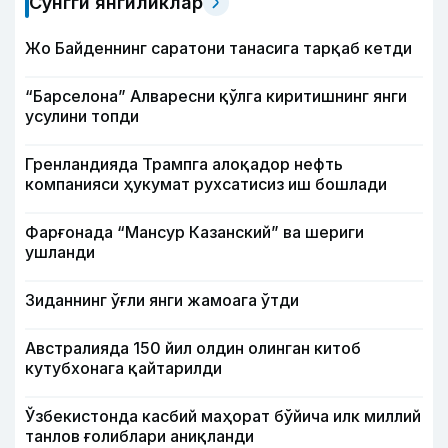
Сўнгги янгиликлар
Жо Байденнинг саратони танасига тарқаб кетди
“Барселона” Алваресни қўлга киритишнинг янги
усулини топди
Гренландияда Трампга алоқадор нефть
компанияси ҳукумат рухсатисиз иш бошлади
Фарғонада “Мансур Казанский” ва шериги
ушланди
Зиданнинг ўғли янги жамоага ўтди
Австралияда 150 йил олдин олинган китоб
кутубхонага қайтарилди
Ўзбекистонда касбий маҳорат бўйича илк миллий
танлов ғолиблари аниқланди