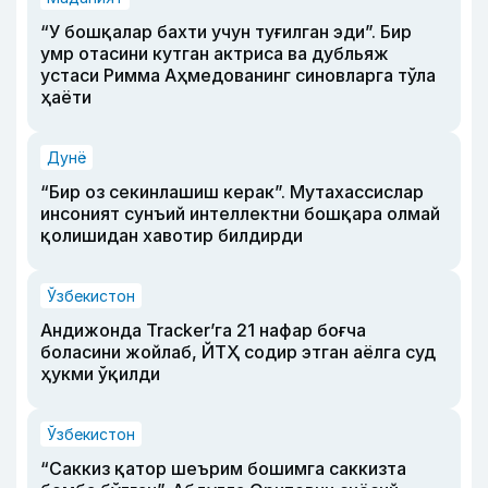
“У бошқалар бахти учун туғилган эди”. Бир
умр отасини кутган актриса ва дубльяж
устаси Римма Аҳмедованинг синовларга тўла
ҳаёти
Дунё
“Бир оз секинлашиш керак”. Мутахассислар
инсоният сунъий интеллектни бошқара олмай
қолишидан хавотир билдирди
Ўзбекистон
Андижонда Tracker’га 21 нафар боғча
боласини жойлаб, ЙТҲ содир этган аёлга суд
ҳукми ўқилди
Ўзбекистон
“Саккиз қатор шеърим бошимга саккизта