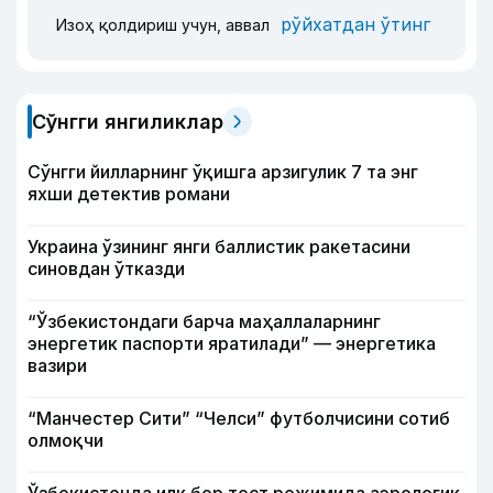
рўйхатдан ўтинг
Изоҳ қолдириш учун, аввал
Сўнгги янгиликлар
Сўнгги йилларнинг ўқишга арзигулик 7 та энг
яхши детектив романи
Украина ўзининг янги баллистик ракетасини
синовдан ўтказди
“Ўзбекистондаги барча маҳаллаларнинг
энергетик паспорти яратилади” — энергетика
вазири
“Манчестер Сити” “Челси” футболчисини сотиб
олмоқчи
Ўзбекистонда илк бор тест режимида аэрологик