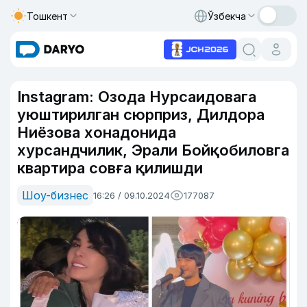
Тошкент
Ўзбекча
Instagram: Озода Нурсаидовага
уюштирилган сюрприз, Дилдора
Ниёзова хонадонида
хурсандчилик, Эрали Бойқобиловга
квартира совға қилишди
Шоу-бизнес
16:26 / 09.10.2024
177087