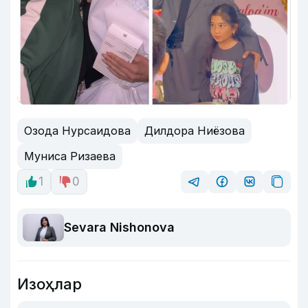
Озода Нурсаидова
Дилдора Ниёзова
Муниса Ризаева
1
0
Sevara Nishonova
Изоҳлар