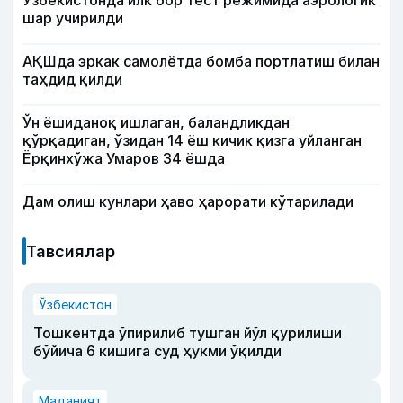
шар учирилди
АҚШда эркак самолётда бомба портлатиш билан
таҳдид қилди
Ўн ёшиданоқ ишлаган, баландликдан
қўрқадиган, ўзидан 14 ёш кичик қизга уйланган
Ёрқинхўжа Умаров 34 ёшда
Дам олиш кунлари ҳаво ҳарорати кўтарилади
Тавсиялар
Ўзбекистон
Тошкентда ўпирилиб тушган йўл қурилиши
бўйича 6 кишига суд ҳукми ўқилди
Маданият