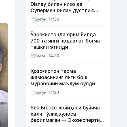
Disney билан низо ва
Супермен билан дўстлик:
актёр Робин Уильямс ҳақида
Бугун, 14:50
кўпчилик билмайдиган
фактлар
Ўзбекистонда ярим йилда
700 та янги нодавлат боғча
ташкил этилди
Бугун, 14:30
Қозоғистон терма
жамоасининг янги бош
мураббийи маълум бўлди
Бугун, 14:20
Sea Breeze лойиҳаси бўйича
ҳали тўлиқ хулоса
берилмаган — Экоэкспертиза
маркази