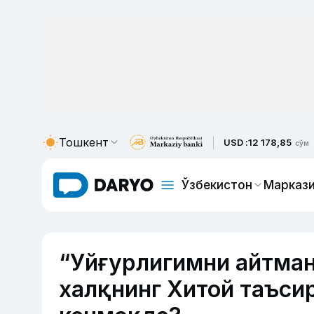
Тошкент
USD :
12 178,85
сўм
Ўзбекистон
Маркази
“Уйғурлигимни айтман
халқнинг Хитой таъси