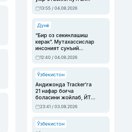
актриса ва дубльяж
13:55 / 04.08.2026
устаси Римма
Аҳмедованинг
синовларга тўла ҳаёти
Дунё
“Бир оз секинлашиш
керак”. Мутахассислар
инсоният сунъий
интеллектни бошқара
12:40 / 04.08.2026
олмай қолишидан
хавотир билдирди
Ўзбекистон
Андижонда Tracker’га
21 нафар боғча
боласини жойлаб, ЙТҲ
содир этган аёлга суд
23:41 / 03.08.2026
ҳукми ўқилди
Ўзбекистон