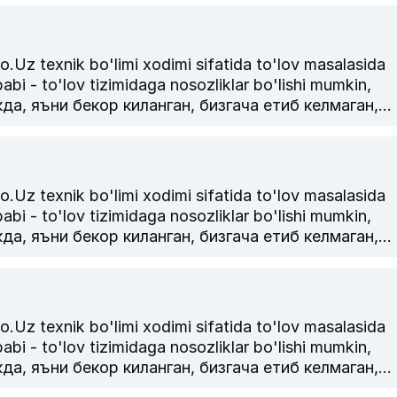
лишингизни сураймиз.
k bo'limi xodimi sifatida to'lov masalasida
abi - to'lov tizimidaga nosozliklar bo'lishi mumkin,
, яъни бекор киланган, бизгача етиб келмаган,
армаган булса, транзакция = чекини ракамини
лишингизни сураймиз.
k bo'limi xodimi sifatida to'lov masalasida
abi - to'lov tizimidaga nosozliklar bo'lishi mumkin,
, яъни бекор киланган, бизгача етиб келмаган,
армаган булса, транзакция = чекини ракамини
лишингизни сураймиз.
k bo'limi xodimi sifatida to'lov masalasida
abi - to'lov tizimidaga nosozliklar bo'lishi mumkin,
, яъни бекор киланган, бизгача етиб келмаган,
армаган булса, транзакция = чекини ракамини