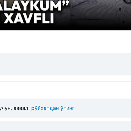
учун, аввал
рўйхатдан ўтинг