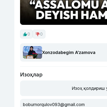
0
0
Xonzodabegim A’zamova
Изоҳлар
Изоҳ қолдириш 
boburnorqulov093@gmail.com