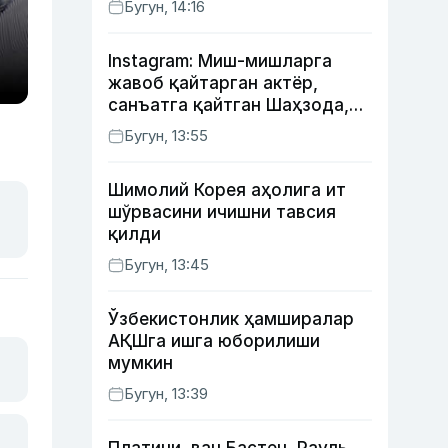
Бугун, 14:16
Instagram: Миш-мишларга
жавоб қайтарган актёр,
санъатга қайтган Шаҳзода,
йўлга асфалт ётқизган
Бугун, 13:55
Жаҳонгир Отажонов
Шимолий Корея аҳолига ит
шўрвасини ичишни тавсия
қилди
Бугун, 13:45
Ўзбекистонлик ҳамширалар
АҚШга ишга юборилиши
мумкин
Бугун, 13:39