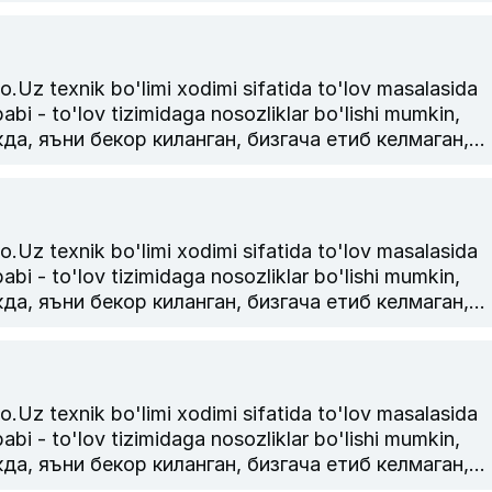
армаган булса, транзакция = чекини ракамини
лишингизни сураймиз.
k bo'limi xodimi sifatida to'lov masalasida
abi - to'lov tizimidaga nosozliklar bo'lishi mumkin,
, яъни бекор киланган, бизгача етиб келмаган,
армаган булса, транзакция = чекини ракамини
лишингизни сураймиз.
k bo'limi xodimi sifatida to'lov masalasida
abi - to'lov tizimidaga nosozliklar bo'lishi mumkin,
, яъни бекор киланган, бизгача етиб келмаган,
армаган булса, транзакция = чекини ракамини
лишингизни сураймиз.
k bo'limi xodimi sifatida to'lov masalasida
abi - to'lov tizimidaga nosozliklar bo'lishi mumkin,
, яъни бекор киланган, бизгача етиб келмаган,
армаган булса, транзакция = чекини ракамини