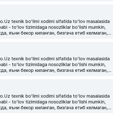
армаган булса, транзакция = чекини ракамини
лишингизни сураймиз.
k bo'limi xodimi sifatida to'lov masalasida
abi - to'lov tizimidaga nosozliklar bo'lishi mumkin,
, яъни бекор киланган, бизгача етиб келмаган,
армаган булса, транзакция = чекини ракамини
лишингизни сураймиз.
k bo'limi xodimi sifatida to'lov masalasida
abi - to'lov tizimidaga nosozliklar bo'lishi mumkin,
, яъни бекор киланган, бизгача етиб келмаган,
армаган булса, транзакция = чекини ракамини
лишингизни сураймиз.
k bo'limi xodimi sifatida to'lov masalasida
abi - to'lov tizimidaga nosozliklar bo'lishi mumkin,
, яъни бекор киланган, бизгача етиб келмаган,