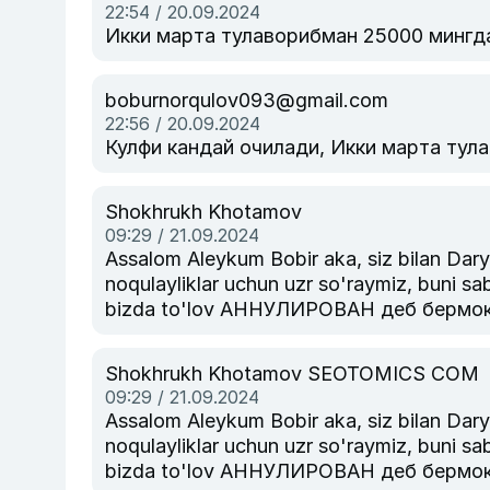
22:54 / 20.09.2024
Икки марта тулаворибман 25000 мингд
boburnorqulov093@gmail.com
22:56 / 20.09.2024
Кулфи кандай очилади, Икки марта тул
Shokhrukh Khotamov
09:29 / 21.09.2024
Assalom Aleykum Bobir aka, siz bilan Daryo.Uz texni
noqulayliklar uchun uzr so'raymiz, buni sab
bizda to'lov АННУЛИРОВАН деб бермокда
агар тулов тизими пулни картезга кайт
курсатиб техник булимига мурожаат ки
Shokhrukh Khotamov SEOTOMICS COM
09:29 / 21.09.2024
Assalom Aleykum Bobir aka, siz bilan Daryo.Uz texni
noqulayliklar uchun uzr so'raymiz, buni sab
bizda to'lov АННУЛИРОВАН деб бермокда