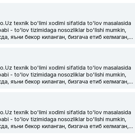
лишингизни сураймиз.
k bo'limi xodimi sifatida to'lov masalasida
abi - to'lov tizimidaga nosozliklar bo'lishi mumkin,
, яъни бекор киланган, бизгача етиб келмаган,
армаган булса, транзакция = чекини ракамини
лишингизни сураймиз.
k bo'limi xodimi sifatida to'lov masalasida
abi - to'lov tizimidaga nosozliklar bo'lishi mumkin,
, яъни бекор киланган, бизгача етиб келмаган,
армаган булса, транзакция = чекини ракамини
лишингизни сураймиз.
k bo'limi xodimi sifatida to'lov masalasida
abi - to'lov tizimidaga nosozliklar bo'lishi mumkin,
, яъни бекор киланган, бизгача етиб келмаган,
армаган булса, транзакция = чекини ракамини