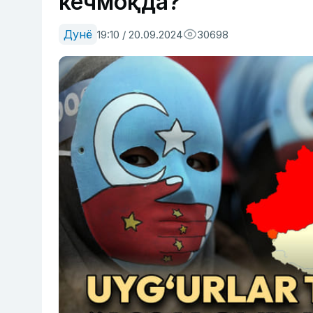
кечмоқда?
Дунё
19:10 / 20.09.2024
30698