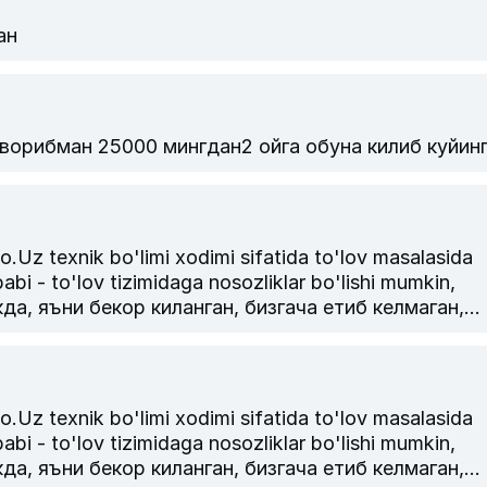
ан
аворибман 25000 мингдан2 ойга обуна килиб куйин
k bo'limi xodimi sifatida to'lov masalasida
abi - to'lov tizimidaga nosozliklar bo'lishi mumkin,
, яъни бекор киланган, бизгача етиб келмаган,
армаган булса, транзакция = чекини ракамини
лишингизни сураймиз.
k bo'limi xodimi sifatida to'lov masalasida
abi - to'lov tizimidaga nosozliklar bo'lishi mumkin,
, яъни бекор киланган, бизгача етиб келмаган,