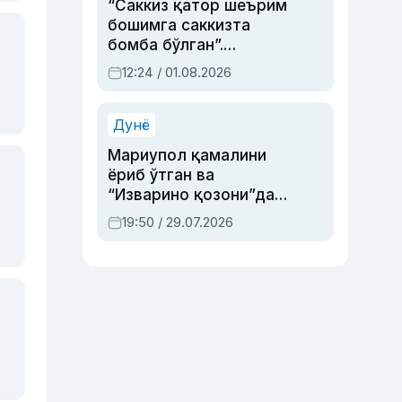
“Саккиз қатор шеърим
бошимга саккизта
бомба бўлган”.
Абдулла Ориповни
12:24 / 01.08.2026
сиёсий айбловлардан
асраб қолган воқеа
Дунё
Мариупол қамалини
ёриб ўтган ва
“Изварино қозони”дан
чиққан қаҳрамон —
19:50 / 29.07.2026
Украина армияси бош
қўмондони Драпатий
ҳақида