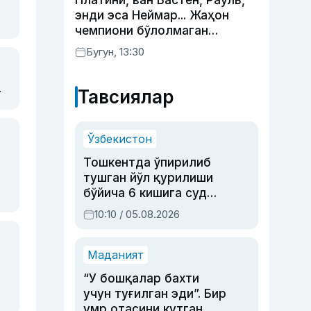
Платини, ван Бастен, Рауль,
энди эса Неймар... Жаҳон
чемпиони бўлолмаган
суперюлдузлар
Бугун, 13:30
Тавсиялар
г
Ўзбекистон
Тошкентда ўпирилиб
тушган йўл қурилиши
бўйича 6 кишига суд
ҳукми ўқилди
10:10 / 05.08.2026
Маданият
“У бошқалар бахти
учун туғилган эди”. Бир
умр отасини кутган