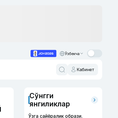
Ўзбекча
Кабинет
Сўнгги
янгиликлар
й
Ўзга сайёралик образи,