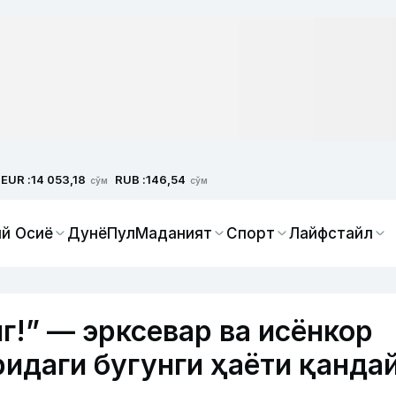
EUR :
RUB :
14 053,18
146,54
сўм
сўм
й Осиё
Дунё
Пул
Маданият
Спорт
Лайфстайл
г!” — эрксевар ва исёнкор
ридаги бугунги ҳаёти қанда