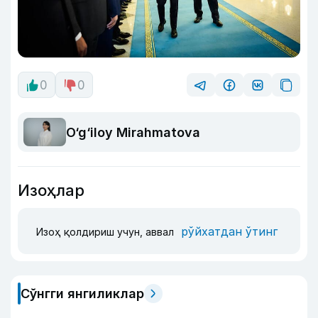
0
0
O‘g‘iloy Mirahmatova
Изоҳлар
рўйхатдан ўтинг
Изоҳ қолдириш учун, аввал
Сўнгги янгиликлар