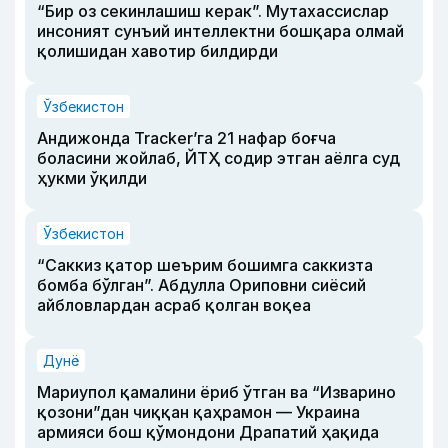
“Бир оз секинлашиш керак”. Мутахассислар
инсоният сунъий интеллектни бошқара олмай
қолишидан хавотир билдирди
Ўзбекистон
Андижонда Tracker’га 21 нафар боғча
боласини жойлаб, ЙТҲ содир этган аёлга суд
ҳукми ўқилди
Ўзбекистон
“Саккиз қатор шеърим бошимга саккизта
бомба бўлган”. Абдулла Ориповни сиёсий
айбловлардан асраб қолган воқеа
Дунё
Мариупол қамалини ёриб ўтган ва “Изварино
қозони”дан чиққан қаҳрамон — Украина
армияси бош қўмондони Драпатий ҳақида