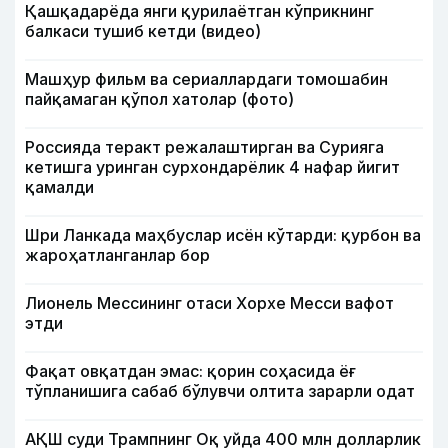
Қашқадарёда янги қурилаётган кўприкнинг
балкаси тушиб кетди (видео)
Машҳур фильм ва сериаллардаги томошабин
пайқамаган қўпол хатолар (фото)
Россияда теракт режалаштирган ва Сурияга
кетишга уринган сурхондарёлик 4 нафар йигит
қамалди
Шри Ланкада маҳбуслар исён кўтарди: қурбон ва
жароҳатланганлар бор
Лионель Мессининг отаси Хорхе Месси вафот
этди
Фақат овқатдан эмас: қорин соҳасида ёғ
тўпланишига сабаб бўлувчи олтита зарарли одат
АҚШ суди Трампнинг Оқ уйда 400 млн долларлик