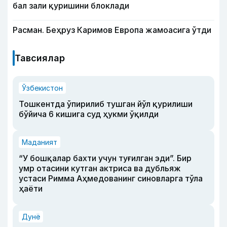
бал зали қуришини блоклади
Расман. Беҳруз Каримов Европа жамоасига ўтди
Тавсиялар
Ўзбекистон
Тошкентда ўпирилиб тушган йўл қурилиши
бўйича 6 кишига суд ҳукми ўқилди
Маданият
“У бошқалар бахти учун туғилган эди”. Бир
умр отасини кутган актриса ва дубльяж
устаси Римма Аҳмедованинг синовларга тўла
ҳаёти
Дунё