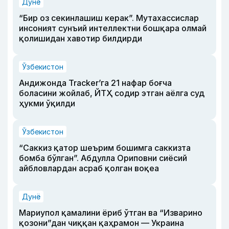
Дунё
“Бир оз секинлашиш керак”. Мутахассислар
инсоният сунъий интеллектни бошқара олмай
қолишидан хавотир билдирди
Ўзбекистон
Андижонда Tracker’га 21 нафар боғча
боласини жойлаб, ЙТҲ содир этган аёлга суд
ҳукми ўқилди
Ўзбекистон
“Саккиз қатор шеърим бошимга саккизта
бомба бўлган”. Абдулла Ориповни сиёсий
айбловлардан асраб қолган воқеа
Дунё
Мариупол қамалини ёриб ўтган ва “Изварино
қозони”дан чиққан қаҳрамон — Украина