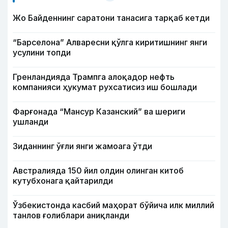
Жо Байденнинг саратони танасига тарқаб кетди
“Барселона” Алваресни қўлга киритишнинг янги
усулини топди
Гренландияда Трампга алоқадор нефть
компанияси ҳукумат рухсатисиз иш бошлади
Фарғонада “Мансур Казанский” ва шериги
ушланди
Зиданнинг ўғли янги жамоага ўтди
Австралияда 150 йил олдин олинган китоб
кутубхонага қайтарилди
Ўзбекистонда касбий маҳорат бўйича илк миллий
танлов ғолиблари аниқланди