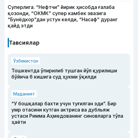
Суперлига. “Нефтчи” йирик ҳисобда ғалаба
қозонди, “ОКМК” супер камбек эвазига
“Бунёдкор”дан устун келди, “Насаф” дуранг
қайд этди
Тавсиялар
Ўзбекистон
Тошкентда ўпирилиб тушган йўл қурилиши
бўйича 6 кишига суд ҳукми ўқилди
Маданият
“У бошқалар бахти учун туғилган эди”. Бир
умр отасини кутган актриса ва дубльяж
устаси Римма Аҳмедованинг синовларга тўла
ҳаёти