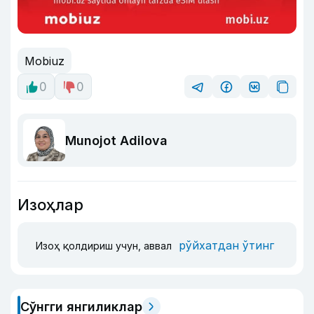
Mobiuz
0
0
Munojot Adilova
Изоҳлар
рўйхатдан ўтинг
Изоҳ қолдириш учун, аввал
Сўнгги янгиликлар