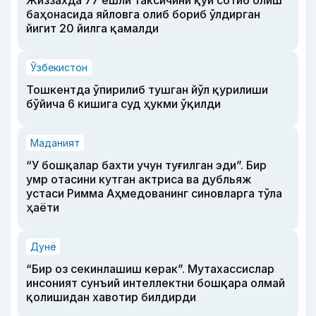
Жиззахда 77 ёшли таксичини қўй сотиб олиш
баҳонасида яйловга олиб бориб ўлдирган
йигит 20 йилга қамалди
Ўзбекистон
Тошкентда ўпирилиб тушган йўл қурилиши
бўйича 6 кишига суд ҳукми ўқилди
Маданият
“У бошқалар бахти учун туғилган эди”. Бир
умр отасини кутган актриса ва дубльяж
устаси Римма Аҳмедованинг синовларга тўла
ҳаёти
Дунё
“Бир оз секинлашиш керак”. Мутахассислар
инсоният сунъий интеллектни бошқара олмай
қолишидан хавотир билдирди