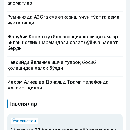
аломатлар
Руминияда АЭСга сув етказиш учун тўртта кема
чўктирилди
Жанубий Корея футбол ассоциацияси ҳакамлар
билан боғлиқ шармандали ҳолат бўйича баёнот
берди
Навоийда ёлланма ишчи тупроқ босиб
қолишидан ҳалок бўлди
Илҳом Алиев ва Дональд Трамп телефонда
мулоқот қилди
Тавсиялар
Ўзбекистон