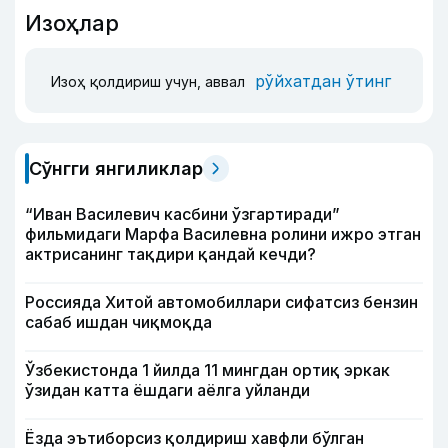
Изоҳлар
рўйхатдан ўтинг
Изоҳ қолдириш учун, аввал
Сўнгги янгиликлар
“Иван Василевич касбини ўзгартиради”
фильмидаги Марфа Василевна ролини ижро этган
актрисанинг тақдири қандай кечди?
Россияда Хитой автомобиллари сифатсиз бензин
сабаб ишдан чиқмоқда
Ўзбекистонда 1 йилда 11 мингдан ортиқ эркак
ўзидан катта ёшдаги аёлга уйланди
Ёзда эътиборсиз қолдириш хавфли бўлган