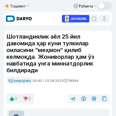
Тошкент
Ўзбекча
Шотландиялик аёл 25 йил
давомида ҳар куни тулкилар
оиласини “меҳмон” қилиб
келмоқда. Жониворлар ҳам ўз
навбатида унга миннатдорлик
билдиради
Қўзиқорин
00:40 / 02.08.2023
18094
0
0