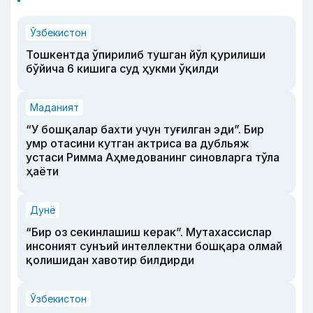
Ўзбекистон
Тошкентда ўпирилиб тушган йўл қурилиши
бўйича 6 кишига суд ҳукми ўқилди
Маданият
“У бошқалар бахти учун туғилган эди”. Бир
умр отасини кутган актриса ва дубльяж
устаси Римма Аҳмедованинг синовларга тўла
ҳаёти
Дунё
“Бир оз секинлашиш керак”. Мутахассислар
инсоният сунъий интеллектни бошқара олмай
қолишидан хавотир билдирди
Ўзбекистон