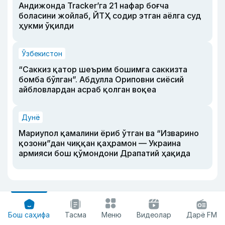
Андижонда Tracker’га 21 нафар боғча
боласини жойлаб, ЙТҲ содир этган аёлга суд
ҳукми ўқилди
Ўзбекистон
“Саккиз қатор шеърим бошимга саккизта
бомба бўлган”. Абдулла Ориповни сиёсий
айбловлардан асраб қолган воқеа
Дунё
Мариупол қамалини ёриб ўтган ва “Изварино
қозони”дан чиққан қаҳрамон — Украина
армияси бош қўмондони Драпатий ҳақида
Бош саҳифа
Тасма
Меню
Видеолар
Дарё FM