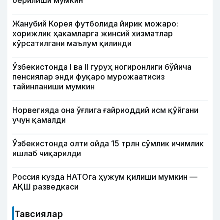
берилиши мумкин
Жанубий Корея футболида йирик можаро:
хорижлик ҳакамларга жинсий хизматлар
кўрсатилгани маълум қилинди
Ўзбекистонда I ва II гуруҳ ногиронлиги бўйича
пенсиялар энди фуқаро мурожаатисиз
тайинланиши мумкин
Норвегияда она ўғлига ғайриоддий исм қўйгани
учун қамалди
Ўзбекистонда олти ойда 15 трлн сўмлик ичимлик
ишлаб чиқарилди
Россия кузда НАТОга ҳужум қилиши мумкин —
АҚШ разведкаси
Тавсиялар