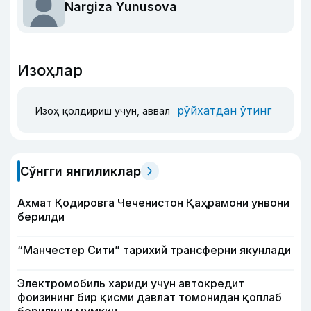
Nargiza Yunusova
Изоҳлар
рўйхатдан ўтинг
Изоҳ қолдириш учун, аввал
Сўнгги янгиликлар
Ахмат Қодировга Чеченистон Қаҳрамони унвони
берилди
“Манчестер Сити” тарихий трансферни якунлади
Электромобиль хариди учун автокредит
фоизининг бир қисми давлат томонидан қоплаб