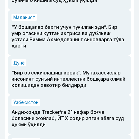
бўйича 6 кишига суд ҳукми ўқилди
Маданият
“У бошқалар бахти учун туғилган эди”. Бир
умр отасини кутган актриса ва дубльяж
устаси Римма Аҳмедованинг синовларга тўла
ҳаёти
Дунё
“Бир оз секинлашиш керак”. Мутахассислар
инсоният сунъий интеллектни бошқара олмай
қолишидан хавотир билдирди
Ўзбекистон
Андижонда Tracker’га 21 нафар боғча
боласини жойлаб, ЙТҲ содир этган аёлга суд
ҳукми ўқилди