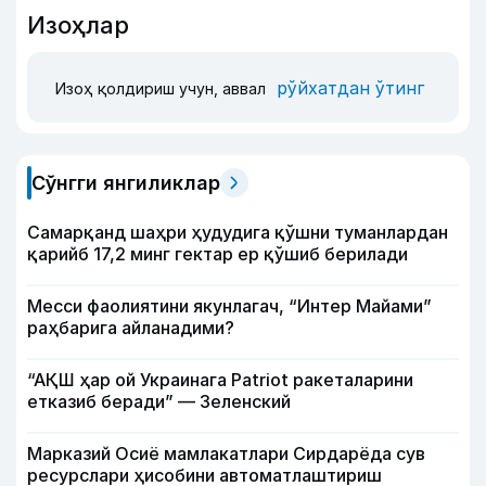
Изоҳлар
рўйхатдан ўтинг
Изоҳ қолдириш учун, аввал
Сўнгги янгиликлар
Самарқанд шаҳри ҳудудига қўшни туманлардан
қарийб 17,2 минг гектар ер қўшиб берилади
Месси фаолиятини якунлагач, “Интер Майами”
раҳбарига айланадими?
“АҚШ ҳар ой Украинага Patriot ракеталарини
етказиб беради” — Зеленский
Марказий Осиё мамлакатлари Сирдарёда сув
ресурслари ҳисобини автоматлаштириш