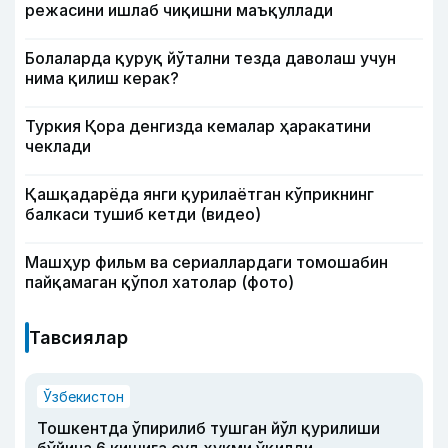
режасини ишлаб чиқишни маъқуллади
Болаларда қуруқ йўтални тезда даволаш учун
нима қилиш керак?
Туркия Қора денгизда кемалар ҳаракатини
чеклади
Қашқадарёда янги қурилаётган кўприкнинг
балкаси тушиб кетди (видео)
Машҳур фильм ва сериаллардаги томошабин
пайқамаган қўпол хатолар (фото)
Тавсиялар
Ўзбекистон
Тошкентда ўпирилиб тушган йўл қурилиши