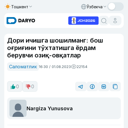
Тошкент
Ўзбекча
Дори ичишга шошилманг: бош
оғриғини тўхтатишга ёрдам
берувчи озиқ-овқатлар
Саломатлик
16:30 / 01.08.2023
22154
0
0
Nargiza Yunusova