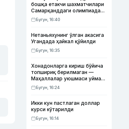
бошқа етакчи шахматчилари
Самарқанддаги олимпиадани
ўтказиб юборади
Бугун, 16:40
Нетаньяхунинг ўлган акасига
Угандада ҳайкал қўйилди
Бугун, 16:35
Хонадонларга кириш бўйича
топшириқ берилмаган —
Маҳаллалар уюшмаси уйма-
уй юрган масъуллар ҳақида
Бугун, 16:24
Икки кун пастлаган доллар
курси кўтарилди
Бугун, 16:14