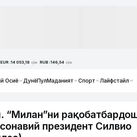
EUR :
RUB :
14 053,18
146,54
сўм
сўм
й Осиё
Дунё
Пул
Маданият
Спорт
Лайфстайл
я. “Милан”ни рақобатбардо
фсонавий президент Силвио