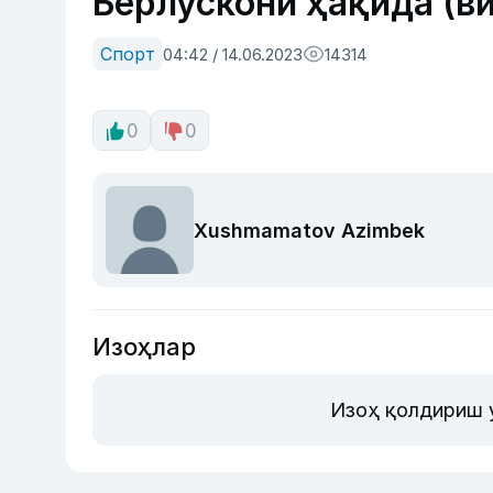
Берлускони ҳақида (в
Спорт
04:42 / 14.06.2023
14314
0
0
Xushmamatov Azimbek
Изоҳлар
Изоҳ қолдириш 