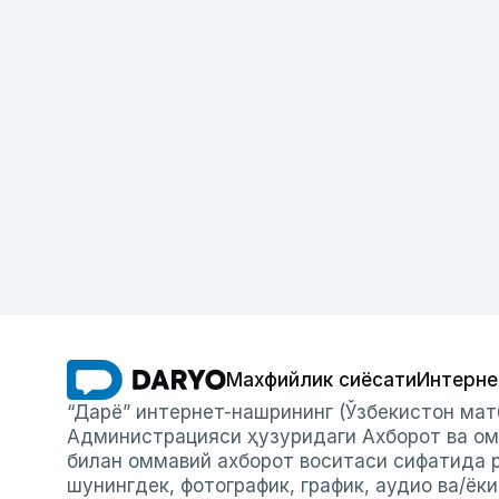
Махфийлик сиёсати
Интерне
“Дарё” интернет-нашрининг (Ўзбекистон мат
Администрацияси ҳузуридаги Ахборот ва ом
билан оммавий ахборот воситаси сифатида р
шунингдек, фотографик, график, аудио ва/ёк