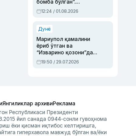
бомба бўлган”.
Абдулла Ориповни
12:24 / 01.08.2026
сиёсий айбловлардан
асраб қолган воқеа
Дунё
Мариупол қамалини
ёриб ўтган ва
“Изварино қозони”дан
чиққан қаҳрамон —
19:50 / 29.07.2026
Украина армияси бош
қўмондони Драпатий
ҳақида
и
Янгиликлар архиви
Реклама
стон Республикаси Президенти
3.2015 йил санада 0944-сонли гувоҳнома
риш ёки қисман иқтибос келтиришга,
айтига гиперхавола мавжуд бўлган ва/ёки