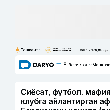
Тошкент
USD :
12 178,85
сўм
Ўзбекистон
Маркази
Сиёсат, футбол, мафи
клубга айлантирган а