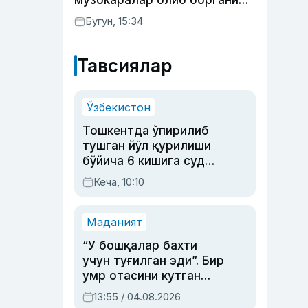
музокаралар олиб боргани
фош бўлди
Бугун, 15:34
Тавсиялар
Ўзбекистон
Тошкентда ўпирилиб
тушган йўл қурилиши
бўйича 6 кишига суд
ҳукми ўқилди
Кеча, 10:10
Маданият
“У бошқалар бахти
учун туғилган эди”. Бир
умр отасини кутган
актриса ва дубльяж
13:55 / 04.08.2026
устаси Римма