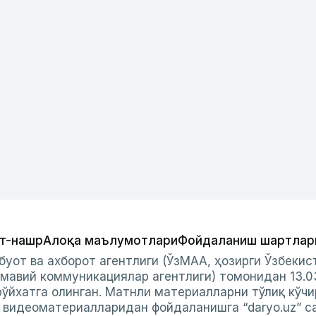
т-нашр
Алоқа маълумотлари
Фойдаланиш шартлар
буот ва ахборот агентлиги (ЎзМАА, ҳозирги Ўзбеки
мавий коммуникациялар агентлиги) томонидан 13.0
ўйхатга олинган. Матнли материалларни тўлиқ кўчи
и видеоматериалларидан фойдаланишга “daryo.uz” с