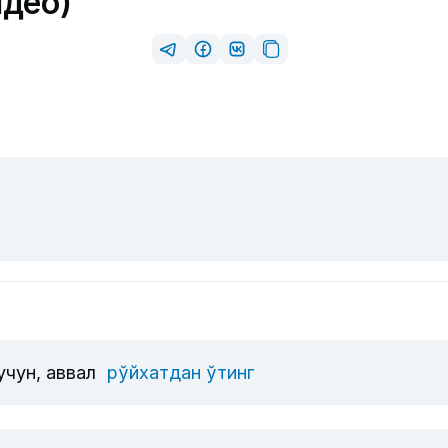
идео)
учун, аввал
рўйхатдан ўтинг