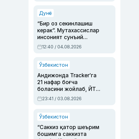
Аҳмедованинг
синовларга тўла ҳаёти
Дунё
“Бир оз секинлашиш
керак”. Мутахассислар
инсоният сунъий
интеллектни бошқара
12:40 / 04.08.2026
олмай қолишидан
хавотир билдирди
Ўзбекистон
Андижонда Tracker’га
21 нафар боғча
боласини жойлаб, ЙТҲ
содир этган аёлга суд
23:41 / 03.08.2026
ҳукми ўқилди
Ўзбекистон
“Саккиз қатор шеърим
бошимга саккизта