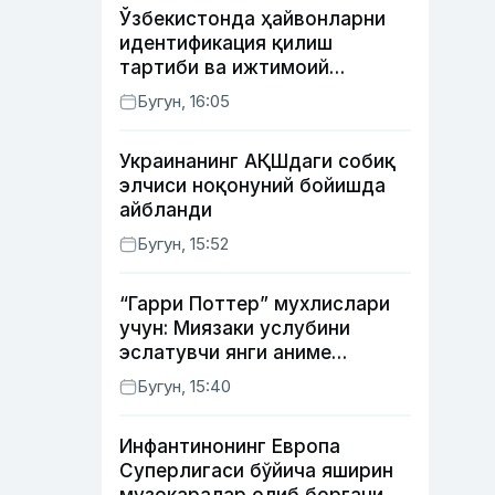
Ўзбекистонда ҳайвонларни
идентификация қилиш
тартиби ва ижтимоий
тармоқлардаги фейк
Бугун, 16:05
хабарларга изоҳ берилди
Украинанинг АҚШдаги собиқ
элчиси ноқонуний бойишда
айбланди
Бугун, 15:52
“Гарри Поттер” мухлислари
учун: Миязаки услубини
эслатувчи янги аниме
томошабинлар эътиборини
Бугун, 15:40
қозонмоқда
Инфантинонинг Европа
Суперлигаси бўйича яширин