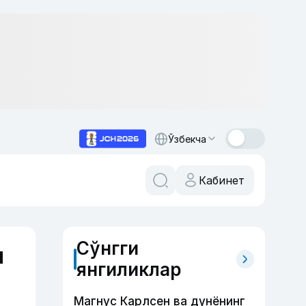
Ўзбекча
Кабинет
Сўнгги
ш
янгиликлар
Магнус Карлсен ва дунёнинг