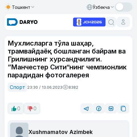
Тошкент
Ўзбекча
Мухлисларга тўла шаҳар,
трамвайдаёқ бошланган байрам ва
Грилишнинг хурсандчилиги.
“Манчестер Сити”нинг чемпионлик
парадидан фотогалерея
Спорт
23:30 / 13.06.2023
8382
0
0
Xushmamatov Azimbek