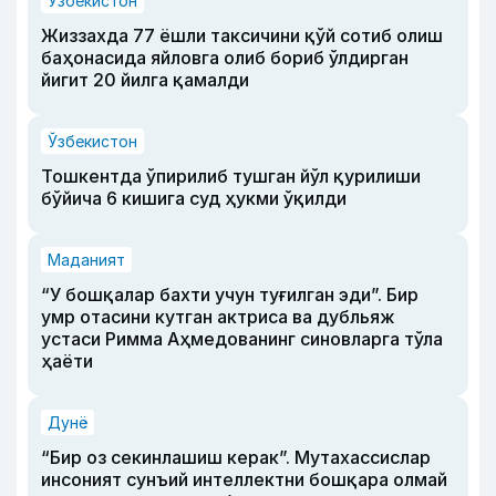
Ўзбекистон
Жиззахда 77 ёшли таксичини қўй сотиб олиш
баҳонасида яйловга олиб бориб ўлдирган
йигит 20 йилга қамалди
Ўзбекистон
Тошкентда ўпирилиб тушган йўл қурилиши
бўйича 6 кишига суд ҳукми ўқилди
Маданият
“У бошқалар бахти учун туғилган эди”. Бир
умр отасини кутган актриса ва дубльяж
устаси Римма Аҳмедованинг синовларга тўла
ҳаёти
Дунё
“Бир оз секинлашиш керак”. Мутахассислар
инсоният сунъий интеллектни бошқара олмай