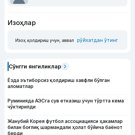
Изоҳлар
рўйхатдан ўтинг
Изоҳ қолдириш учун, аввал
Сўнгги янгиликлар
Ёзда эътиборсиз қолдириш хавфли бўлган
аломатлар
Руминияда АЭСга сув етказиш учун тўртта кема
чўктирилди
Жанубий Корея футбол ассоциацияси ҳакамлар
билан боғлиқ шармандали ҳолат бўйича баёнот
берди