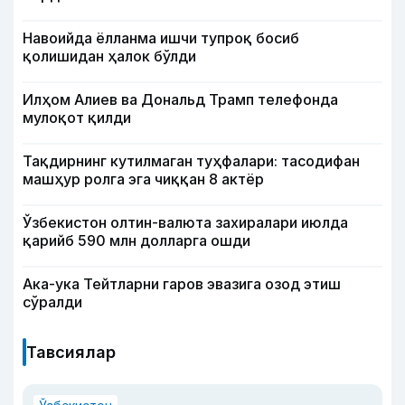
Навоийда ёлланма ишчи тупроқ босиб
қолишидан ҳалок бўлди
Илҳом Алиев ва Дональд Трамп телефонда
мулоқот қилди
Тақдирнинг кутилмаган туҳфалари: тасодифан
машҳур ролга эга чиққан 8 актёр
Ўзбекистон олтин-валюта захиралари июлда
қарийб 590 млн долларга ошди
Ака-ука Тейтларни гаров эвазига озод этиш
сўралди
Тавсиялар