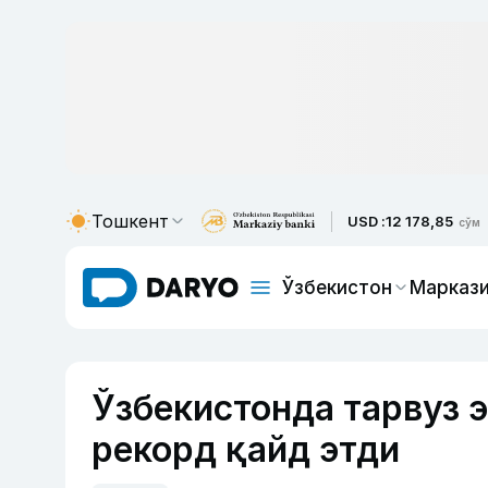
Тошкент
USD :
12 178,85
сўм
Ўзбекистон
Маркази
Ўзбекистонда тарвуз 
рекорд қайд этди