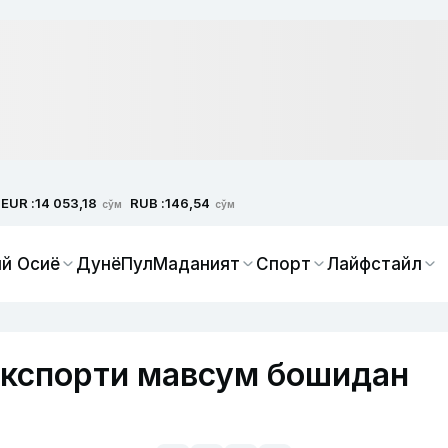
EUR :
RUB :
14 053,18
146,54
сўм
сўм
й Осиё
Дунё
Пул
Маданият
Спорт
Лайфстайл
экспорти мавсум бошидан