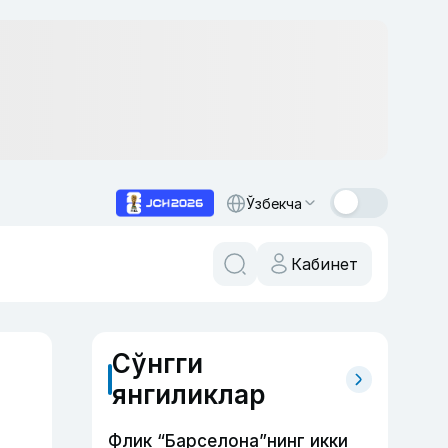
Ўзбекча
Кабинет
Сўнгги
янгиликлар
Флик “Барселона”нинг икки