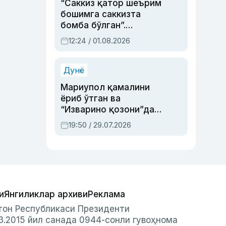
“Саккиз қатор шеърим
бошимга саккизта
бомба бўлган”.
Абдулла Ориповни
12:24 / 01.08.2026
сиёсий айбловлардан
асраб қолган воқеа
Дунё
Мариупол қамалини
ёриб ўтган ва
“Изварино қозони”дан
чиққан қаҳрамон —
19:50 / 29.07.2026
Украина армияси бош
қўмондони Драпатий
ҳақида
и
Янгиликлар архиви
Реклама
стон Республикаси Президенти
3.2015 йил санада 0944-сонли гувоҳнома