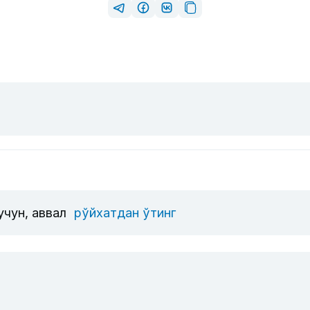
учун, аввал
рўйхатдан ўтинг