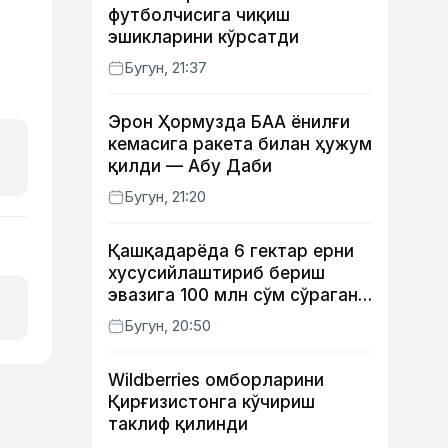
футболчисига чиқиш
эшикларини кўрсатди
Бугун, 21:37
Эрон Ҳормузда БАА ёнилғи
кемасига ракета билан ҳужум
қилди — Абу Даби
Бугун, 21:20
Қашқадарёда 6 гектар ерни
хусусийлаштириб бериш
эвазига 100 млн сўм сўраган
шахс ушланди
Бугун, 20:50
Wildberries омборларини
Қирғизистонга кўчириш
таклиф қилинди