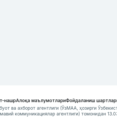
т-нашр
Алоқа маълумотлари
Фойдаланиш шартлар
буот ва ахборот агентлиги (ЎзМАА, ҳозирги Ўзбеки
мавий коммуникациялар агентлиги) томонидан 13.0