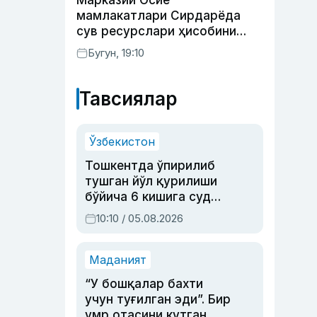
Марказий Осиё
мамлакатлари Сирдарёда
сув ресурслари ҳисобини
автоматлаштириш режасини
Бугун, 19:10
ишлаб чиқишни маъқуллади
Тавсиялар
Ўзбекистон
Тошкентда ўпирилиб
тушган йўл қурилиши
бўйича 6 кишига суд
ҳукми ўқилди
10:10 / 05.08.2026
Маданият
“У бошқалар бахти
учун туғилган эди”. Бир
умр отасини кутган