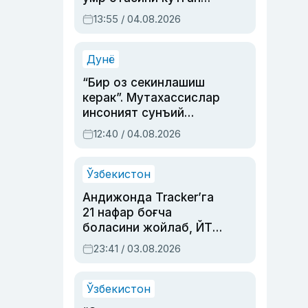
актриса ва дубльяж
13:55 / 04.08.2026
устаси Римма
Аҳмедованинг
синовларга тўла ҳаёти
Дунё
“Бир оз секинлашиш
керак”. Мутахассислар
инсоният сунъий
интеллектни бошқара
12:40 / 04.08.2026
олмай қолишидан
хавотир билдирди
Ўзбекистон
Андижонда Tracker’га
21 нафар боғча
боласини жойлаб, ЙТҲ
содир этган аёлга суд
23:41 / 03.08.2026
ҳукми ўқилди
Ўзбекистон