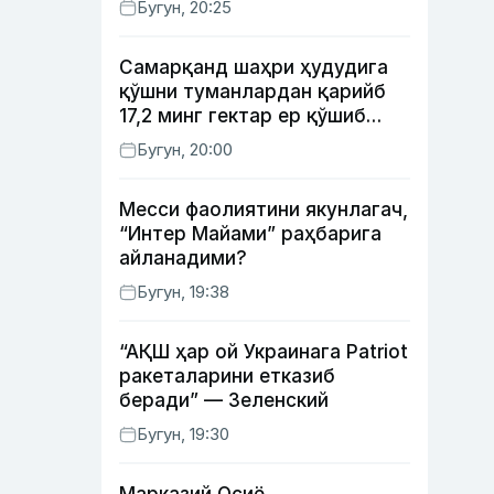
Бугун, 20:25
Самарқанд шаҳри ҳудудига
қўшни туманлардан қарийб
17,2 минг гектар ер қўшиб
берилади
Бугун, 20:00
Месси фаолиятини якунлагач,
“Интер Майами” раҳбарига
айланадими?
Бугун, 19:38
“АҚШ ҳар ой Украинага Patriot
ракеталарини етказиб
беради” — Зеленский
Бугун, 19:30