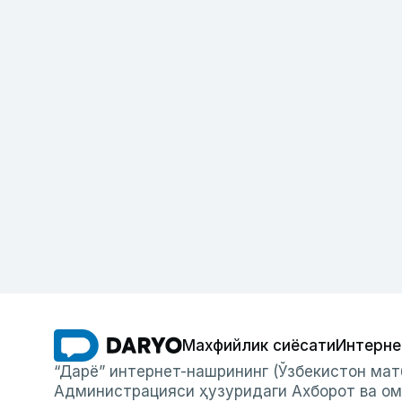
Махфийлик сиёсати
Интерне
“Дарё” интернет-нашрининг (Ўзбекистон мат
Администрацияси ҳузуридаги Ахборот ва ом