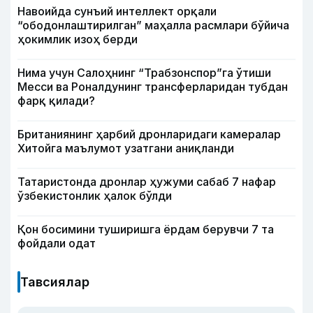
Навоийда сунъий интеллект орқали
“ободонлаштирилган” маҳалла расмлари бўйича
ҳокимлик изоҳ берди
Нима учун Салоҳнинг “Трабзонспор”га ўтиши
Месси ва Роналдунинг трансферларидан тубдан
фарқ қилади?
Британиянинг ҳарбий дронларидаги камералар
Хитойга маълумот узатгани аниқланди
Татаристонда дронлар ҳужуми сабаб 7 нафар
ўзбекистонлик ҳалок бўлди
Қон босимини туширишга ёрдам берувчи 7 та
фойдали одат
Тавсиялар