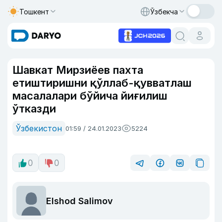
Тошкент
Ўзбекча
Шавкат Мирзиёев пахта
етиштиришни қўллаб-қувватлаш
масалалари бўйича йиғилиш
ўтказди
Ўзбекистон
01:59 / 24.01.2023
5224
0
0
Elshod Salimov