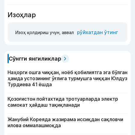
Изоҳлар
рўйхатдан ўтинг
Изоҳ қолдириш учун, аввал
Сўнгги янгиликлар
Наҳорги ошга чиққан, ноёб қобилиятга эга бўлган
ҳамда устозининг ўғлига турмушга чиққан Юлдуз
Турдиева 41 ёшда
Қозоғистон пойтахтида тротуарларда электр
самокат ҳайдаш тақиқланади
Жанубий Кореяда жазирама иссиқдан сақловчи
илова оммалашмоқда