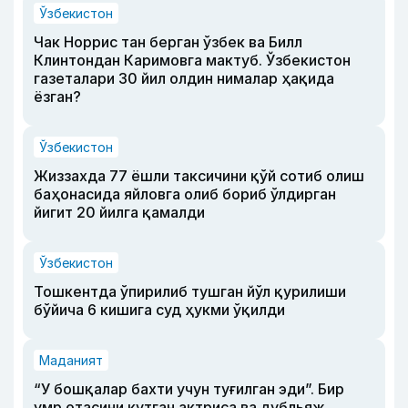
Ўзбекистон
Чак Норрис тан берган ўзбек ва Билл
Клинтондан Каримовга мактуб. Ўзбекистон
газеталари 30 йил олдин нималар ҳақида
ёзган?
Ўзбекистон
Жиззахда 77 ёшли таксичини қўй сотиб олиш
баҳонасида яйловга олиб бориб ўлдирган
йигит 20 йилга қамалди
Ўзбекистон
Тошкентда ўпирилиб тушган йўл қурилиши
бўйича 6 кишига суд ҳукми ўқилди
Маданият
“У бошқалар бахти учун туғилган эди”. Бир
умр отасини кутган актриса ва дубльяж