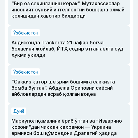
“Бир оз секинлашиш керак”. Мутахассислар
инсоният сунъий интеллектни бошқара олмай
қолишидан хавотир билдирди
Ўзбекистон
Андижонда Tracker’га 21 нафар боғча
боласини жойлаб, ЙТҲ содир этган аёлга суд
ҳукми ўқилди
Ўзбекистон
“Саккиз қатор шеърим бошимга саккизта
бомба бўлган”. Абдулла Ориповни сиёсий
айбловлардан асраб қолган воқеа
Дунё
Мариупол қамалини ёриб ўтган ва “Изварино
қозони”дан чиққан қаҳрамон — Украина
армияси бош қўмондони Драпатий ҳақида