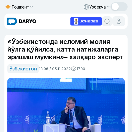
Тошкент
Ўзбекча
«Ўзбекистонда исломий молия
йўлга қўйилса, катта натижаларга
эришиш мумкин»– халқаро эксперт
Ўзбекистон
13:06 / 05.11.2022
1700