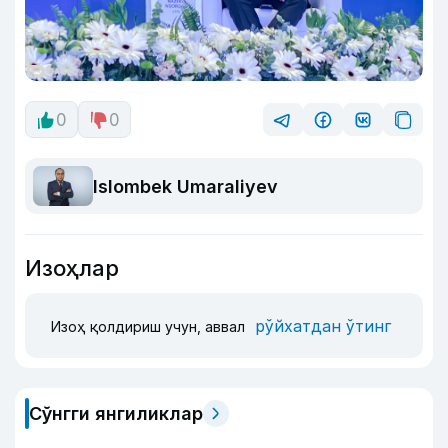
0
0
Islombek Umaraliyev
Изоҳлар
рўйхатдан ўтинг
Изоҳ қолдириш учун, аввал
Сўнгги янгиликлар