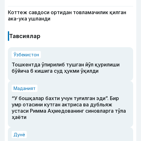
Коттеж савдоси ортидан товламачилик қилган
ака-ука ушланди
Тавсиялар
Ўзбекистон
Тошкентда ўпирилиб тушган йўл қурилиши
бўйича 6 кишига суд ҳукми ўқилди
Маданият
“У бошқалар бахти учун туғилган эди”. Бир
умр отасини кутган актриса ва дубльяж
устаси Римма Аҳмедованинг синовларга тўла
ҳаёти
Дунё