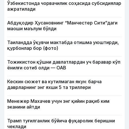
Ўзбекистонда чорвачилик соҳасида субсидиялар
ажратилади
Абдуқодир Ҳусановнинг “Манчестер Сити”даги
маоши маълум бўлди
Таиландда ўқувчи мактабда отишма уюштирди,
қурбонлар бор (фото)
Тожикистон қўшни давлатлардан уч баравар кўп
ёнилғи сотиб олди — ОАВ
Кескин сюжет ва кутилмаган якун: барча
даврларнинг энг яхши 5 та триллери
Менежер Махачев учун энг қийин рақиб ким
эканини айтди
Трамп туғилганлик бўйича фуқаролик беришни
чеклади