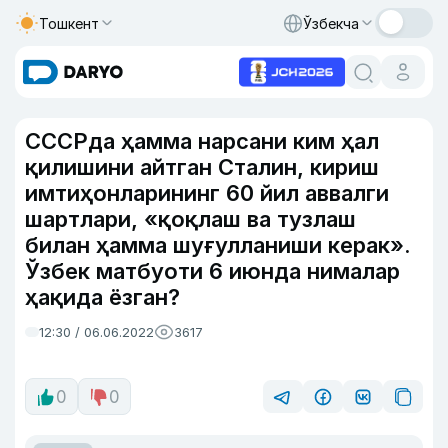
Тошкент
Ўзбекча
СССРда ҳамма нарсани ким ҳал
қилишини айтган Сталин, кириш
имтиҳонларининг 60 йил аввалги
шартлари, «қоқлаш ва тузлаш
билан ҳамма шуғулланиши керак».
Ўзбек матбуоти 6 июнда нималар
ҳақида ёзган?
12:30 / 06.06.2022
3617
0
0