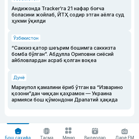
Андижонда Tracker’га 21 нафар боғча
боласини жойлаб, ЙТҲ содир этган аёлга суд
ҳукми ўқилди
Ўзбекистон
“Саккиз қатор шеърим бошимга саккизта
бомба бўлган”. Абдулла Ориповни сиёсий
айбловлардан асраб қолган воқеа
Дунё
Мариупол қамалини ёриб ўтган ва “Изварино
қозони”дан чиққан қаҳрамон — Украина
армияси бош қўмондони Драпатий ҳақида
Бош саҳифа
Тасма
Меню
Видеолар
Дарё FM