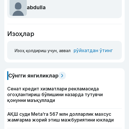
abdulla
Изоҳлар
рўйхатдан ўтинг
Изоҳ қолдириш учун, аввал
Сўнгги янгиликлар
Сенат кредит хизматлари рекламасида
огоҳлантириш бўлишини назарда тутувчи
қонунни маъқуллади
АҚШ суди Meta’га 567 млн долларлик махсус
жамғарма жорий этиш мажбуриятини юклади