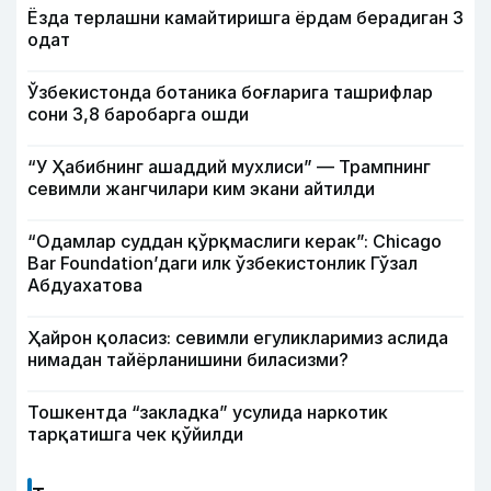
Ёзда терлашни камайтиришга ёрдам берадиган 3
одат
Ўзбекистонда ботаника боғларига ташрифлар
сони 3,8 баробарга ошди
“У Ҳабибнинг ашаддий мухлиси” — Трампнинг
севимли жангчилари ким экани айтилди
“Одамлар суддан қўрқмаслиги керак”: Chicago
Bar Foundation’даги илк ўзбекистонлик Гўзал
Абдуахатова
Ҳайрон қоласиз: севимли егуликларимиз аслида
нимадан тайёрланишини биласизми?
Тошкентда “закладка” усулида наркотик
тарқатишга чек қўйилди