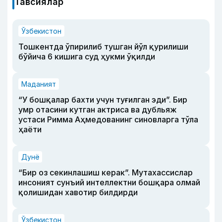
Тавсиялар
Ўзбекистон
Тошкентда ўпирилиб тушган йўл қурилиши
бўйича 6 кишига суд ҳукми ўқилди
Маданият
“У бошқалар бахти учун туғилган эди”. Бир
умр отасини кутган актриса ва дубльяж
устаси Римма Аҳмедованинг синовларга тўла
ҳаёти
Дунё
“Бир оз секинлашиш керак”. Мутахассислар
инсоният сунъий интеллектни бошқара олмай
қолишидан хавотир билдирди
Ўзбекистон